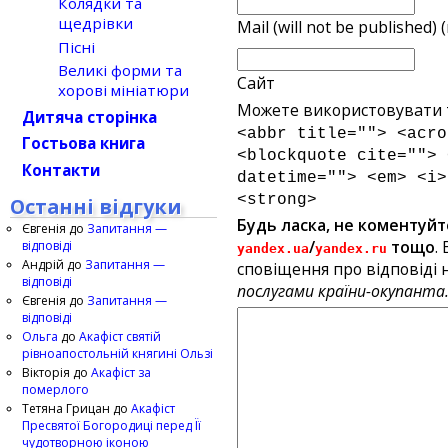
Колядки та
щедрівки
Mail (will not be published) 
Пісні
Великі форми та
Сайт
хорові мініатюри
Можете використовувати т
Дитяча сторінка
<abbr title=""> <acro
Гостьова книга
<blockquote cite=""> 
Контакти
datetime=""> <em> <i>
<strong>
Останні відгуки
Будь ласка, не коментуйт
Євгенія
до
Запитання —
/
тощо
.
відповіді
yandex.ua
yandex.ru
Андрій
до
Запитання —
сповіщення про відповіді н
відповіді
послугами країни-окупанта
Євгенія
до
Запитання —
відповіді
Ольга
до
Акафіст святій
рівноапостольній княгині Ользі
Вікторія
до
Акафіст за
померлого
Тетяна Грицан
до
Акафіст
Пресвятої Богородиці перед Її
чудотворною іконою