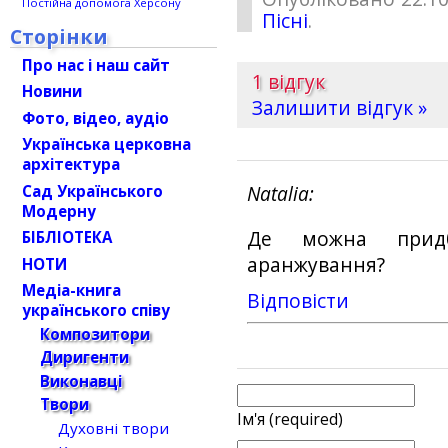
Постійна допомога Херсону
Пісні
.
Сторінки
Про нас і наш сайт
1 відгук
Новини
Залишити відгук »
Фото, відео, аудіо
Українська церковна
архітектура
Сад Українського
Natalia
Модерну
Де можна прид
БІБЛІОТЕКА
аранжування?
НОТИ
Медіа-книга
Відповіcти
українського співу
Композитори
Диригенти
Виконавці
Твори
Ім'я (required)
Духовні твори