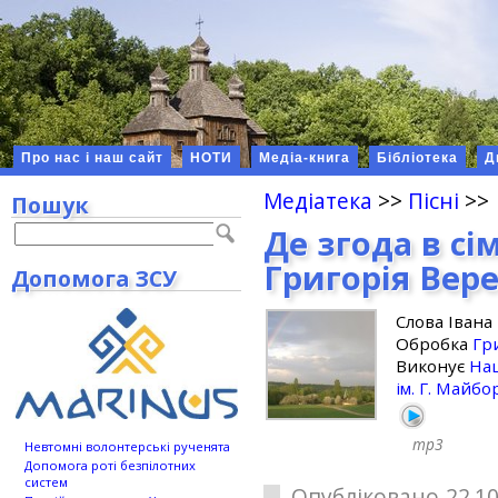
Про нас і наш сайт
НОТИ
Медіа-книга
Бібліотека
Д
Медіатека
>>
Пісні
>>
Пошук
Де згода в сі
Григорія Вер
Допомога ЗСУ
Слова Івана
Обробка
Гр
Виконує
Нац
ім. Г. Майб
mp3
Невтомні волонтерські рученята
Допомога роті безпілотних
систем
Опубліковано 22.10