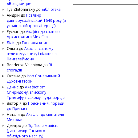
«Всецариця»
Ilya Zhitomirskiy
до
Бібліотека
Андрій
до
Псалтир
давньоукраїнський 1643 року (в
українській транслітерації)
Руслан
до
Акафіст до святого
Архистратига Михаїла
Лілія
до
Гостьова книга
Ольга
до
Акафіст святому
великомученику і цілителю
Пантелеймону
Benderski Valentyna
до
Зі
спогадів
Оксана
до
Ігор Соневицький.
Духовні твори
Денис
до
Акафіст свт.
Спиридону, єпископу
Тримифунтському, чудотворцю
Вікторія
до
Пояснення, поради
до Причастя
Наталя
до
Акафіст до святителя
Миколая
Дмитро
до
Під Твою милість
(давньоукраїнського
обихідного наспіву)