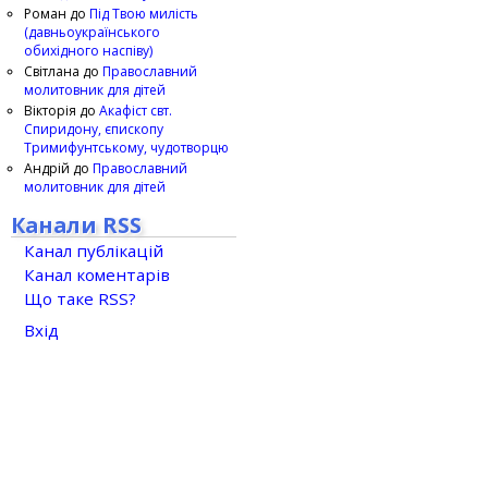
Роман
до
Під Твою милість
(давньоукраїнського
обихідного наспіву)
Світлана
до
Православний
молитовник для дітей
Вікторія
до
Акафіст свт.
Спиридону, єпископу
Тримифунтському, чудотворцю
Андрій
до
Православний
молитовник для дітей
Канали RSS
Канал публікацій
Канал коментарів
Що таке RSS?
Вхід