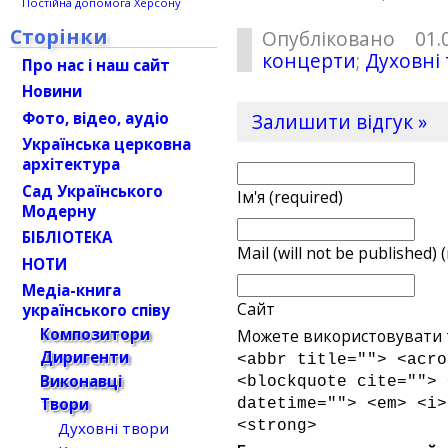
Постійна допомога Херсону
Сторінки
Опубліковано 01.
концерти
;
Духовні
Про нас і наш сайт
Новини
Фото, відео, аудіо
Залишити відгук »
Українська церковна
архітектура
Сад Українського
Ім'я (required)
Модерну
БІБЛІОТЕКА
Mail (will not be published) 
НОТИ
Медіа-книга
Сайт
українського співу
Композитори
Можете використовувати т
Диригенти
<abbr title=""> <acro
Виконавці
<blockquote cite=""> 
Твори
datetime=""> <em> <i>
<strong>
Духовні твори