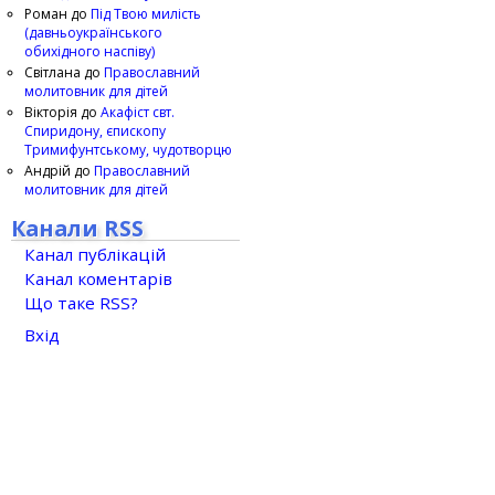
Роман
до
Під Твою милість
(давньоукраїнського
обихідного наспіву)
Світлана
до
Православний
молитовник для дітей
Вікторія
до
Акафіст свт.
Спиридону, єпископу
Тримифунтському, чудотворцю
Андрій
до
Православний
молитовник для дітей
Канали RSS
Канал публікацій
Канал коментарів
Що таке RSS?
Вхід