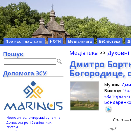
Про нас і наш сайт
НОТИ
Медіа-книга
Бібліотека
Д
Медіатека
>>
Духовні
Пошук
Дмитро Борт
Богородице, 
Допомога ЗСУ
Музика
Дми
Виконує
Чол
«Запорізькі
Бондаренк
Невтомні волонтерські рученята
Соло —
Допомога роті безпілотних
систем
mp3