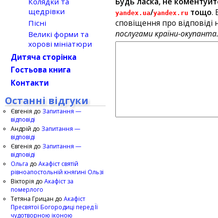
Будь ласка, не коментуйт
Колядки та
щедрівки
/
тощо
.
yandex.ua
yandex.ru
сповіщення про відповіді н
Пісні
послугами країни-окупанта
Великі форми та
хорові мініатюри
Дитяча сторінка
Гостьова книга
Контакти
Останні відгуки
Євгенія
до
Запитання —
відповіді
Андрій
до
Запитання —
відповіді
Євгенія
до
Запитання —
відповіді
Ольга
до
Акафіст святій
рівноапостольній княгині Ользі
Вікторія
до
Акафіст за
померлого
Тетяна Грицан
до
Акафіст
Пресвятої Богородиці перед Її
чудотворною іконою