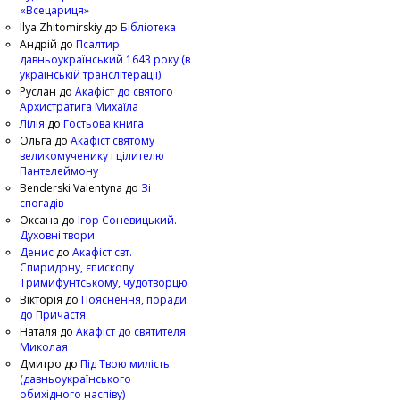
«Всецариця»
Ilya Zhitomirskiy
до
Бібліотека
Андрій
до
Псалтир
давньоукраїнський 1643 року (в
українській транслітерації)
Руслан
до
Акафіст до святого
Архистратига Михаїла
Лілія
до
Гостьова книга
Ольга
до
Акафіст святому
великомученику і цілителю
Пантелеймону
Benderski Valentyna
до
Зі
спогадів
Оксана
до
Ігор Соневицький.
Духовні твори
Денис
до
Акафіст свт.
Спиридону, єпископу
Тримифунтському, чудотворцю
Вікторія
до
Пояснення, поради
до Причастя
Наталя
до
Акафіст до святителя
Миколая
Дмитро
до
Під Твою милість
(давньоукраїнського
обихідного наспіву)