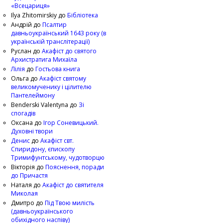
«Всецариця»
Ilya Zhitomirskiy
до
Бібліотека
Андрій
до
Псалтир
давньоукраїнський 1643 року (в
українській транслітерації)
Руслан
до
Акафіст до святого
Архистратига Михаїла
Лілія
до
Гостьова книга
Ольга
до
Акафіст святому
великомученику і цілителю
Пантелеймону
Benderski Valentyna
до
Зі
спогадів
Оксана
до
Ігор Соневицький.
Духовні твори
Денис
до
Акафіст свт.
Спиридону, єпископу
Тримифунтському, чудотворцю
Вікторія
до
Пояснення, поради
до Причастя
Наталя
до
Акафіст до святителя
Миколая
Дмитро
до
Під Твою милість
(давньоукраїнського
обихідного наспіву)