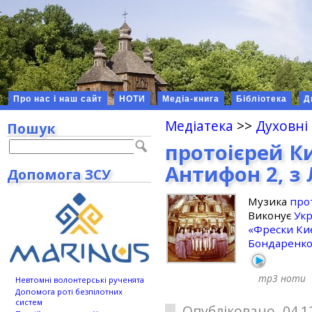
Про нас і наш сайт
НОТИ
Медіа-книга
Бібліотека
Д
Медіатека
>>
Духовні
Пошук
протоієрей К
Антифон 2, з Л
Допомога ЗСУ
Музика
про
Виконує
Укр
«Фрески Ки
Бондаренк
mp3
ноти
Невтомні волонтерські рученята
Допомога роті безпілотних
систем
Опубліковано 04.1