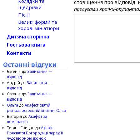
Колядки та
сповіщення про відповіді н
щедрівки
послугами країни-окупанта
Пісні
Великі форми та
хорові мініатюри
Дитяча сторінка
Гостьова книга
Контакти
Останні відгуки
Євгенія
до
Запитання —
відповіді
Андрій
до
Запитання —
відповіді
Євгенія
до
Запитання —
відповіді
Ольга
до
Акафіст святій
рівноапостольній княгині Ользі
Вікторія
до
Акафіст за
померлого
Тетяна Грицан
до
Акафіст
Пресвятої Богородиці перед Її
чудотворною іконою