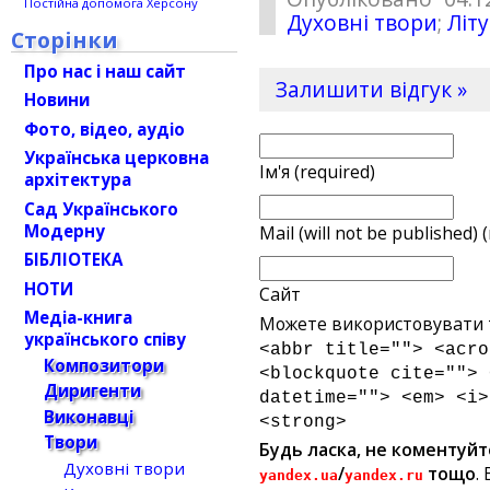
Постійна допомога Херсону
Духовні твори
;
Літу
Сторінки
Про нас і наш сайт
Залишити відгук »
Новини
Фото, відео, аудіо
Українська церковна
Ім'я (required)
архітектура
Сад Українського
Модерну
Mail (will not be published) 
БІБЛІОТЕКА
НОТИ
Сайт
Медіа-книга
Можете використовувати т
українського співу
<abbr title=""> <acro
Композитори
<blockquote cite=""> 
Диригенти
datetime=""> <em> <i>
Виконавці
<strong>
Твори
Будь ласка, не коментуйт
Духовні твори
/
тощо
.
yandex.ua
yandex.ru