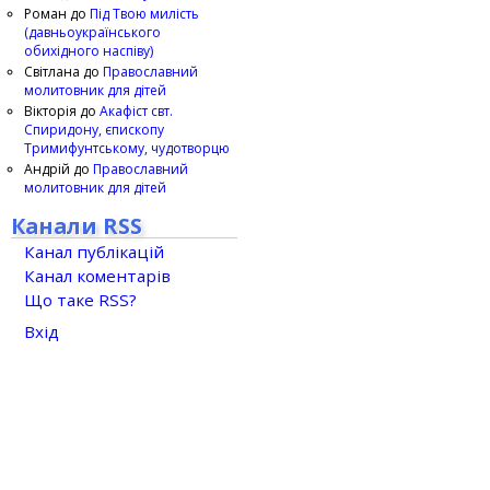
Роман
до
Під Твою милість
(давньоукраїнського
обихідного наспіву)
Світлана
до
Православний
молитовник для дітей
Вікторія
до
Акафіст свт.
Спиридону, єпископу
Тримифунтському, чудотворцю
Андрій
до
Православний
молитовник для дітей
Канали RSS
Канал публікацій
Канал коментарів
Що таке RSS?
Вхід