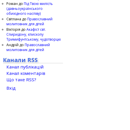
Роман
до
Під Твою милість
(давньоукраїнського
обихідного наспіву)
Світлана
до
Православний
молитовник для дітей
Вікторія
до
Акафіст свт.
Спиридону, єпископу
Тримифунтському, чудотворцю
Андрій
до
Православний
молитовник для дітей
Канали RSS
Канал публікацій
Канал коментарів
Що таке RSS?
Вхід