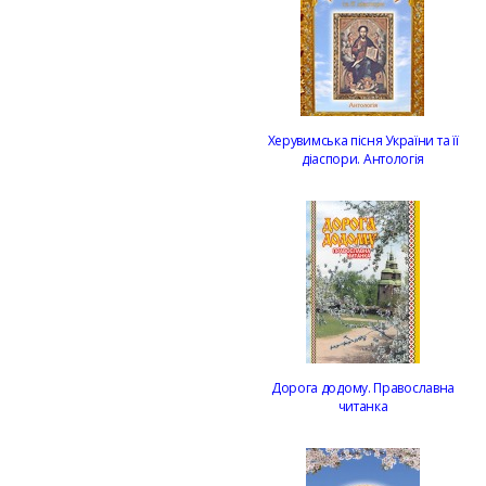
Херувимська пісня України та її
діаспори. Антологія
Дорога додому. Православна
читанка