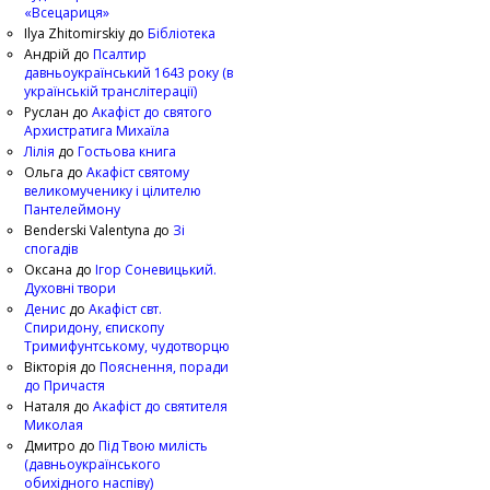
«Всецариця»
Ilya Zhitomirskiy
до
Бібліотека
Андрій
до
Псалтир
давньоукраїнський 1643 року (в
українській транслітерації)
Руслан
до
Акафіст до святого
Архистратига Михаїла
Лілія
до
Гостьова книга
Ольга
до
Акафіст святому
великомученику і цілителю
Пантелеймону
Benderski Valentyna
до
Зі
спогадів
Оксана
до
Ігор Соневицький.
Духовні твори
Денис
до
Акафіст свт.
Спиридону, єпископу
Тримифунтському, чудотворцю
Вікторія
до
Пояснення, поради
до Причастя
Наталя
до
Акафіст до святителя
Миколая
Дмитро
до
Під Твою милість
(давньоукраїнського
обихідного наспіву)