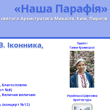
«Наша Парафія»
 святого Архистратига Михаїла, Київ, Пирогів
В. Іконника,
Памʼяті
Ганни Куземської
)
,
Благословлю
рт №8)
)
,
Величая величаю
Українська Церковна
Архітектура
ь (концерт №12)