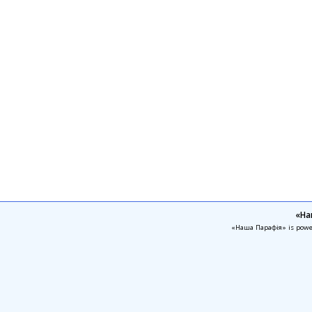
«На
«Наша Парафія» is pow