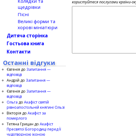
Колядки та
користуйтеся послугами країни-о
щедрівки
Пісні
Великі форми та
хорові мініатюри
Дитяча сторінка
Гостьова книга
Контакти
Останні відгуки
Євгенія
до
Запитання —
відповіді
Андрій
до
Запитання —
відповіді
Євгенія
до
Запитання —
відповіді
Ольга
до
Акафіст святій
рівноапостольній княгині Ользі
Вікторія
до
Акафіст за
померлого
Тетяна Грицан
до
Акафіст
Пресвятої Богородиці перед Її
чудотворною іконою