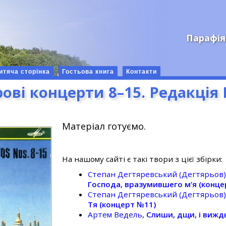
Парафія
итяча сторінка
Гостьова книга
Контакти
рові концерти 8–15. Редакція 
Матеріал готуємо.
На нашому сайті є такі твори з цієї збірки:
Степан Дегтяревський (Дегтярьов
Господа, вразумившего м’я (конце
Степан Дегтяревський (Дегтярьов
Тя (концерт №11)
Артем Ведель
,
Слиши, дщи, і вижд