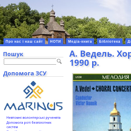
Про нас і наш сайт
НОТИ
Медіа-книга
Бібліотека
Д
А. Ведель. Хо
Пошук
1990 р.
Допомога ЗСУ
Невтомні волонтерські рученята
Допомога роті безпілотних
систем