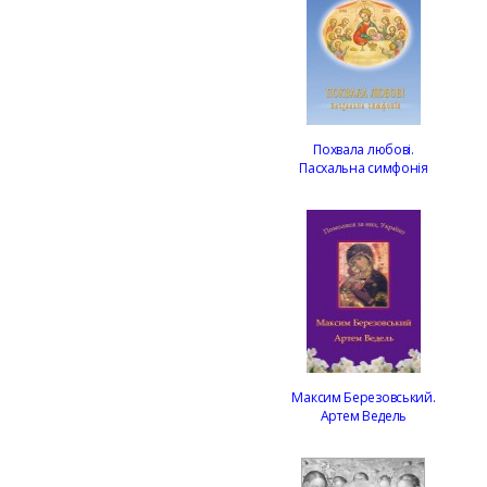
Похвала любові.
Пасхальна симфонія
Максим Березовський.
Артем Ведель