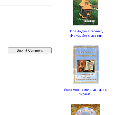
Прот. Андрій Власенко,
«На кораблі спасіння»
Якою мовою молилася давня
Україна…