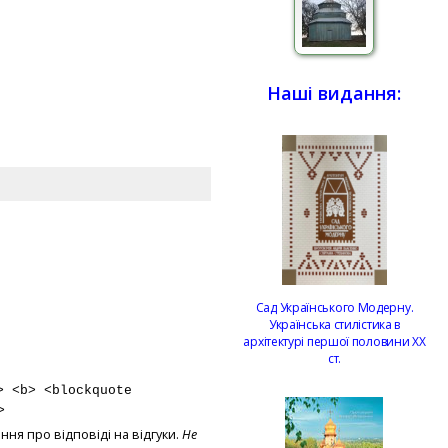
Наші видання:
Сад Українського Модерну.
Українська стилістика в
архітектурі першої половини ХХ
ст.
> <b> <blockquote
>
ння про відповіді на відгуки.
Не