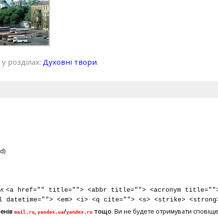
 у розділах:
Духовні твори
.
d)
и:
<a href="" title=""> <abbr title=""> <acronym title=""
l datetime=""> <em> <i> <q cite=""> <s> <strike> <strong
менів
,
/
тощо
. Ви не будете отримувати сповіще
mail.ru
yandex.ua
yandex.ru