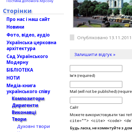
Постійна допомога Херсону
Сторінки
Про нас і наш сайт
Новини
Фото, відео, аудіо
Опубліковано 13.11.2011
Українська церковна
архітектура
Залишити відгук »
Сад Українського
Модерну
БІБЛІОТЕКА
Ім'я (required)
НОТИ
Медіа-книга
українського співу
Mail (will not be published) (require
Композитори
Диригенти
Сайт
Виконавці
Можете використовувати такі теґ
Твори
cite=""> <cite> <code> <de
Духовні твори
Будь ласка, не коментуйте з до