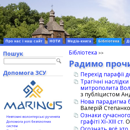
Про нас і наш сайт
НОТИ
Медіа-книга
Бібліотека
Д
Бібліотека
Пошук
Радимо проч
Допомога ЗСУ
Перехід парафії 
Трагічні наслідки
митрополита Вол
з публіцистом Ан
Нова парадигма б
Валерій Степанк
Ознаки сучасного
Невтомні волонтерські рученята
графіті ХІ–ХІІІ ст.
О
Допомога роті безпілотних
систем
Осознать всё это 