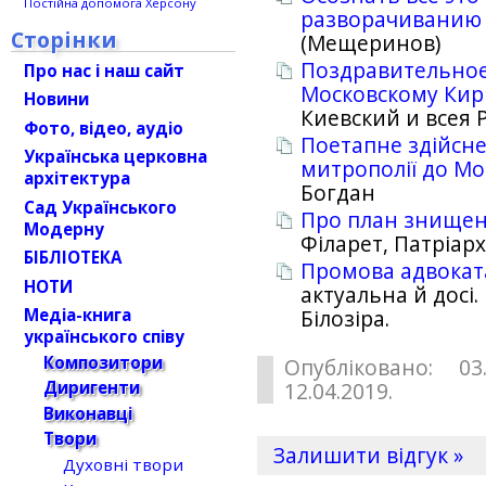
Постійна допомога Херсону
разворачиванию
Сторінки
(Мещеринов)
Поздравительное
Про нас і наш сайт
Московскому Кир
Новини
Киевский и всея
Фото, відео, аудіо
Поетапне здійсне
Українська церковна
митрополії до Мо
архітектура
Богдан
Сад Українського
Про план знищенн
Модерну
Філарет, Патріарх
БІБЛІОТЕКА
Промова адвокат
НОТИ
актуальна й досі.
Медіа-книга
Білозіра.
українського співу
Композитори
Опубліковано: 03
Диригенти
12.04.2019.
Виконавці
Твори
Залишити відгук »
Духовні твори