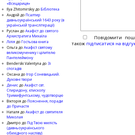
«Всецариця»
Ilya Zhitomirskiy
до
Бібліотека
Андрій
до
Псалтир
давньоукраїнський 1643 року (в
українській транслітерації)
Руслан
до
Акафіст до святого
Архистратига Михаїла
Повідомити пошт
Лілія
до
Гостьова книга
також
підписатися на відгу
Ольга
до
Акафіст святому
великомученику і цілителю
Пантелеймону
Benderski Valentyna
до
Зі
спогадів
Оксана
до
Ігор Соневицький.
Духовні твори
Денис
до
Акафіст свт.
Спиридону, єпископу
Тримифунтському, чудотворцю
Вікторія
до
Пояснення, поради
до Причастя
Наталя
до
Акафіст до святителя
Миколая
Дмитро
до
Під Твою милість
(давньоукраїнського
обихідного наспіву)