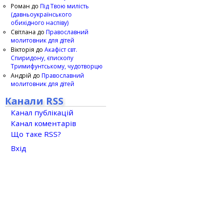
Роман
до
Під Твою милість
(давньоукраїнського
обихідного наспіву)
Світлана
до
Православний
молитовник для дітей
Вікторія
до
Акафіст свт.
Спиридону, єпископу
Тримифунтському, чудотворцю
Андрій
до
Православний
молитовник для дітей
Канали RSS
Канал публікацій
Канал коментарів
Що таке RSS?
Вхід