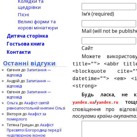
Колядки та
щедрівки
Ім'я (required)
Пісні
Великі форми та
хорові мініатюри
Mail (will not be publish
Дитяча сторінка
Гостьова книга
Сайт
Контакти
Можете використов
Останні відгуки
title=""> <abbr titl
Євгенія
до
Запитання —
<blockquote cite
відповіді
datetime=""> <em> <
Андрій
до
Запитання —
відповіді
<strong>
Євгенія
до
Запитання —
Будь ласка, не 
відповіді
/
тощ
yandex.ua
yandex.ru
Ольга
до
Акафіст святій
рівноапостольній княгині Ользі
сповіщення про відпов
Вікторія
до
Акафіст за
послугами країни-окупанта
померлого
Тетяна Грицан
до
Акафіст
Пресвятої Богородиці перед Її
чудотворною іконою