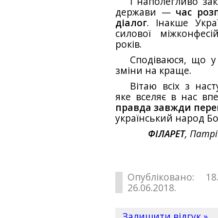
І наполегливо зак
держави —
час роз
діалог
. Інакше Укр
силової міжконфесі
років.
Сподіваюся, що у
зміни на краще.
Вітаю всіх з нас
яке вселяє в нас вп
правда завжди пере
український народ Б
ФІЛАРЕТ
, Патрі
Опубліковано: 18
26.06.2018.
Залишити відгук »