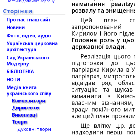
Постійна допомога Херсону
намагання реаліз
розвалу та знищення
Сторінки
Цей план ст
Про нас і наш сайт
запропонований 
Новини
Кирилом і його підлег
Фото, відео, аудіо
Головна роль у цьо
Українська церковна
державної влади.
архітектура
Реалізація цього 
Сад Українського
підготовки до цьо
Модерну
патріарха Кирила в 
БІБЛІОТЕКА
патріарха, митрополит
НОТИ
відвідав ряд обла
Медіа-книга
ситуацію та шукав
українського співу
виманити з Київсь
Композитори
власним зізнанням
Диригенти
зради покійного мит
Виконавці
але цей план провали
Твори
Ще влітку ц.р. до
Духовні твори
надходити перші по