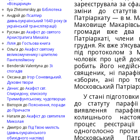
зареєструвала за сф
«Всецариця»
Ilya Zhitomirskiy
до
Бібліотека
зміни до статутів
Андрій
до
Псалтир
Патріархату — в м. М
давньоукраїнський 1643 року (в
Маковище Макарівськ
українській транслітерації)
громади вже два м
Руслан
до
Акафіст до святого
Патріархаті, члени
Архистратига Михаїла
Лілія
до
Гостьова книга
грудня. Як вже з’ясува
Ольга
до
Акафіст святому
під протоколом з 
великомученику і цілителю
чоловік про цей до
Пантелеймону
робить його недійс
Benderski Valentyna
до
Зі
спогадів
священик, ні парафі
Оксана
до
Ігор Соневицький.
«збори», ані про 
Духовні твори
Московський Патріар
Денис
до
Акафіст свт.
Спиридону, єпископу
У стані підготовки
Тримифунтському, чудотворцю
до статуту парафі
Вікторія
до
Пояснення, поради
виявлення парафі
до Причастя
колишнього насто
Наталя
до
Акафіст до святителя
Миколая
процес реєстраці
Дмитро
до
Під Твою милість
одноголосно проти
(давньоукраїнського
Московський Пат
обихідного наспіву)