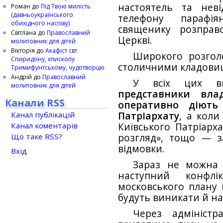
настоятель та нев
Роман
до
Під Твою милість
(давньоукраїнського
телефону парафі
обихідного наспіву)
священику розправ
Світлана
до
Православний
Церкві.
молитовник для дітей
Вікторія
до
Акафіст свт.
Широкого розголо
Спиридону, єпископу
столичними кладови
Тримифунтському, чудотворцю
Андрій
до
Православний
У всіх цих в
молитовник для дітей
представники вла
Канали RSS
оперативно діють
Канал публікацій
Патріархату
, а коли
Канал коментарів
Київського Патріарх
Що таке RSS?
розгляд», тощо — з
відмовки.
Вхід
Зараз не можна 
наступний конфлі
московського плану
будуть виникати й на
Через адміністр