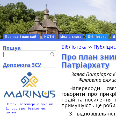
Про нас і наш сайт
НОТИ
Медіа-книга
Бібліотека
Д
Бібліотека
Публіцис
Пошук
Про план зни
Патріархату
Допомога ЗСУ
Заява Патріарха Ки
Філарета для за
Напередодні свя
говорити про прикрі
подій та посилення т
примушують це роби
Невтомні волонтерські рученята
Допомога роті безпілотних
З відповідальн
систем