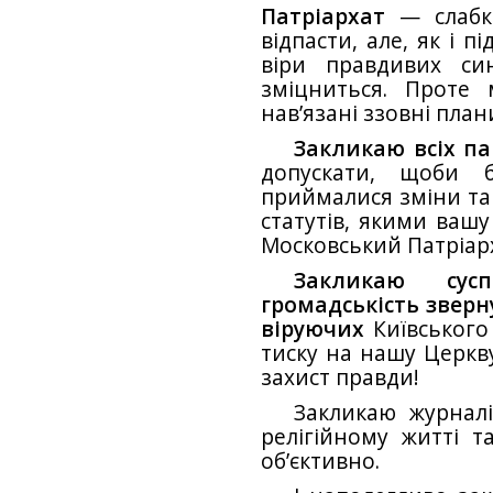
Патріархат
— слабкі
відпасти, але, як і пі
віри правдивих си
зміцниться. Проте
нав’язані ззовні пла
Закликаю всіх п
допускати, щоби 
приймалися зміни та
статутів, якими ваш
Московський Патріар
Закликаю сус
громадськість зверн
віруючих
Київського
тиску на нашу Церкву
захист правди!
Закликаю журналі
релігійному житті т
об’єктивно.