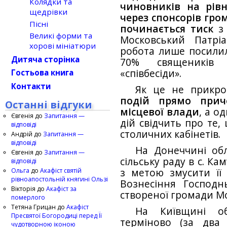
Колядки та
чиновників на рів
щедрівки
через спонсорів гро
Пісні
починається тиск
з 
Великі форми та
Московський Патрі
хорові мініатюри
робота лише посилил
Дитяча сторінка
70% священиків 
«співбесіди».
Гостьова книга
Контакти
Як це не прикро
подій прямо приче
Останні відгуки
місцевої влади
, а о
Євгенія
до
Запитання —
дій свідчить про те,
відповіді
столичних кабінетів.
Андрій
до
Запитання —
відповіді
На Донеччині обл
Євгенія
до
Запитання —
сільську раду в с. К
відповіді
Ольга
до
Акафіст святій
з метою змусити її
рівноапостольній княгині Ользі
Вознесіння Господ
Вікторія
до
Акафіст за
створеної громади Мо
померлого
Тетяна Грицан
до
Акафіст
На Київщині об
Пресвятої Богородиці перед Її
терміново (за два
чудотворною іконою