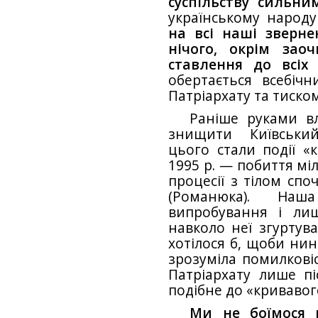
суспільству сильни
українському народу
на всі наші зверн
нічого, окрім зао
ставлення до всіх 
обертається всебіч
Патріархату та тиско
Раніше руками в
знищити Київський
цього стали події «
1995 р. — побиття мі
процесії з тілом сп
(Романюка). На
випробування і лиш
навколо неї згуртува
хотілося б, щоби нин
зрозуміла помилковіс
Патріархату лише пі
подібне до «кривавого
Ми не боїмося 