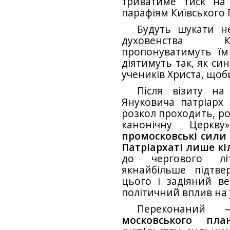
триватиме тиск на 
парафіям Київського 
Будуть шукати не
духовенства Ки
пропонуватимуть ї
діятимуть так, як си
учеників Христа, щоб
Після візиту на
Януковича патріарх
розкол проходить, р
канонічну Церкв
промосковські сили
Патріархаті лише кі
до чергового лі
якнайбільше підтв
цього і задіяний в
політичний вплив на 
Переконани
московського пла