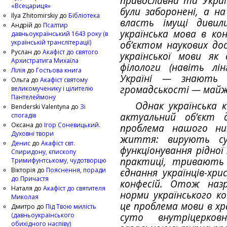
православна та Украї
«Всецариця»
були заборонені, а на
Ilya Zhitomirskiy
до
Бібліотека
власть імущі дивил
Андрій
до
Псалтир
українська мова в ко
давньоукраїнський 1643 року (в
українській транслітерації)
об’єктом наукових до
Руслан
до
Акафіст до святого
української мови як 
Архистратига Михаїла
філологи (навіть лі
Лілія
до
Гостьова книга
Україні — знають 
Ольга
до
Акафіст святому
громадськості — майж
великомученику і цілителю
Пантелеймону
Однак українська 
Benderski Valentyna
до
Зі
актуальний об’єкт 
спогадів
Оксана
до
Ігор Соневицький.
проблема нашого нин
Духовні твори
життя: вирують суп
Денис
до
Акафіст свт.
функціонування рідної
Спиридону, єпископу
практиці, тривають 
Тримифунтському, чудотворцю
Вікторія
до
Пояснення, поради
єднання українців-хр
до Причастя
конфесій. Отож наз
Наталя
до
Акафіст до святителя
норми українського к
Миколая
це проблема мови в хра
Дмитро
до
Під Твою милість
(давньоукраїнського
суто внутріцерко
обихідного наспіву)