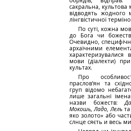
обрядів, відправ.
сакральна, культова 
відводять жодного м
лінгвістичної термінол
По суті, кожна мо
до Бога чи божеств
Очевидно, специфічн
архаїчними елемента
характеризувалися 
мови (діалекти) при
культах.
Про особливос
праслов’ян та східн
груп відомо небагат
лише загальні імен
назви божеств:
Д
Мокошь, Ладо, Лель
та 
яко золото» або час
слнце сяєть и весь м