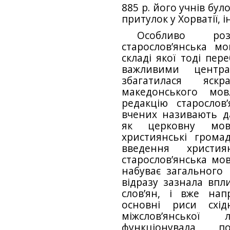
885 р. його учнів бу
притулок у Хорватії, 
Особливо роз
старослов’янська мо
складі якої тоді пер
важливими центр
збагатилася яск
македонського мов
редакцію старослов
вчених називають д
як церковну мову
християнські грома
введення христи
старослов’янська мов
набуває загального
відразу зазнала впл
слов’ян, і вже нап
основні риси східн
міжслов’янської
функціонувала п