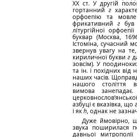
XX ст. У другій поло
гортанний
г
характе
орфоепію та мовле
фрикативний
г
був 
літургійної орфоепі
буквар (Москва, 1696
Істоміна, сучасний м
звернув увагу на те
кириличної букви
г
да
зовсім). У поодинок
та ін. і похідних ві
наших часів. Щоправд
нашого століття в
вимова занепадає.
церковнослов’янсько
азбуці є вказівка, що
і як
h
, однак не зазнач
Дуже ймовірно, 
звука поширилася по
давньої митрополії