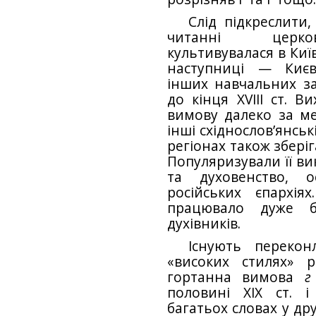
Слід підкреслити
читанні церковн
культивувалася в Київс
наступниці — Києв
інших навчальних за
до кінця XVIII ст. В
вимову далеко за м
інші східнослов’янськ
регіонах також зберіг
Популяризували її вик
та духовенство, о
російських єпархіях
працювало дуже ба
духівників.
Існують перекон
«високих стилях» р
гортанна вимова
г
половині XIX ст. 
багатьох словах у др