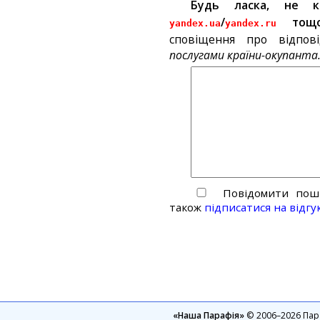
Будь ласка, не 
/
тощ
yandex.ua
yandex.ru
сповіщення про відпов
послугами країни-окупанта
Повідомити пошт
також
підписатися на відгу
«Наша Парафія»
© 2006–2026 Пара