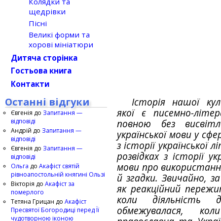
Колядки та
щедрівки
Пісні
Великі форми та
хорові мініатюри
Дитяча сторінка
Гостьова книга
Контакти
Останні відгуки
Історія нашої ку
якої є писемно-літ
Євгенія
до
Запитання —
відповіді
повною без висвітл
Андрій
до
Запитання —
української мови у сфе
відповіді
з історії української 
Євгенія
до
Запитання —
розвідках з історії у
відповіді
мови про використання
Ольга
до
Акафіст святій
рівноапостольній княгині Ользі
й згадки. Звичайно, за
Вікторія
до
Акафіст за
як реакційний пережи
померлого
коли діяльність д
Тетяна Грицан
до
Акафіст
обмежувалася, кол
Пресвятої Богородиці перед Її
чудотворною іконою