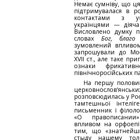
Немає сумніву, що ця
підтримувалася в рос
контактами з ук
українцями — діяча
Висловлено думку 
словах
Бог, благо
т
зумовлений впливом
запрошували до Мо
XVII ст., але таке п
ознаки фрикати
північноросійських пам
На першу половину
церковнослов’ян
розповсюдилась у Рос
тамтешньої інтеліге
письменник і філоло
«О правописании»
впливом на орфоепі
тим, що «знатнейш
стыду нашему тол