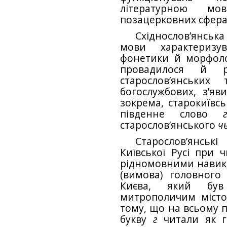
літературною м
позацерковних сфера
Східнослов’янськ
мови характеризу
фонетики й морфологі
провадилося й р
старослов’янських
богослужбових, з’я
зокрема, старокиївсь
південне слово
старослов’янського
ч
Старослов’янсь
Київської Русі при 
рідномовними навика
(вимова) головного
Києва, який був
митрополичим містом
тому, що на всьому п
букву
г
читали як г