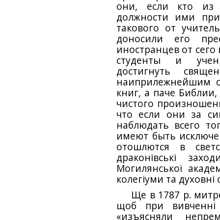
они, если кто из
должности ими при
такового от учител
доносили его прео
иностранцев от сего 
студенты и учен
достигнуть свяще
наиприлежнейшим о
книг, а паче Библии
чистого произношен
что если они за с
наблюдать всего то
имеют быть исключе
отошлются в свет
драконівські захо
Могилянської акаде
колегіуми та духовні 
Ще в 1787 р. мит
щоб при вивченні 
«изъясняли непре