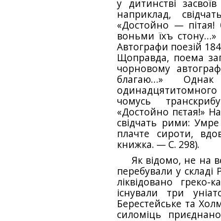
у дитинстві засвої
наприклад, свідча
«Достойно — пітая! 
воньми їхъ стону…» 
Автографи поезій 1847–
Щоправда, поема зап
чорновому автограф
благаю…» Однак 
одинадцятитомного 
чомусь транскриб
«Достойно пєтая!» Н
свідчать рими: Умре
плачте сироти, вдо
книжка. — С. 298).
Як відомо, не на в
перебували у складі Р
ліквідовано греко-
існували три уніат
Берестейське та Холм
силоміць приєднано