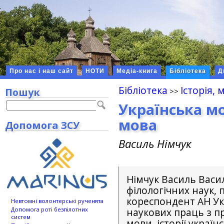
Про нас і наш сайт
НОТИ
Медіа-книга
Бібліотека
Д
Бібліотека
Історія, 
Пошук
Українська м
мова
Допомога ЗСУ
Василь Німчук
Німчук Василь Васи
філологічних наук, 
кореспондент АН Ук
Невтомні волонтерські рученята
Допомога роті безпілотних
наукових праць з пр
систем
мови, історії україн