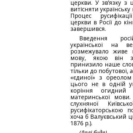
церкви. У зв’язку з
витісняти українську в
Процес русифікаці
церкви в Росії до кін
завершився.
Введення росі
української на ве
розмежувало живе 
мову, якою він з
принизило наше слов
тільки до побутової, 
«єдиної» з ореолом
цього не в одній ук
коріння огидний 
материнської мови
слухняної Київськ
русифікаторською п
хоча б Валуєвський ц
1876 p.).
(Далі буде)