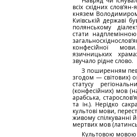
Навряд чи існува
всіх східних слов’ян
князем Володимиром 
Київській державі бу
полянському діалек
стати надплемінно
загальносхіднос
конфесійної мов
язичницьких храма
звучало рідне слово.
З поширенням певн
згодом — світових) о
статусу регіональ
(конфесійних) мов (н
арабська, старослов’
та ін.). Нерідко сак
культові мови, пере
живому спілкуванні й
мертвих мов (латинсь
Культовою мовою н