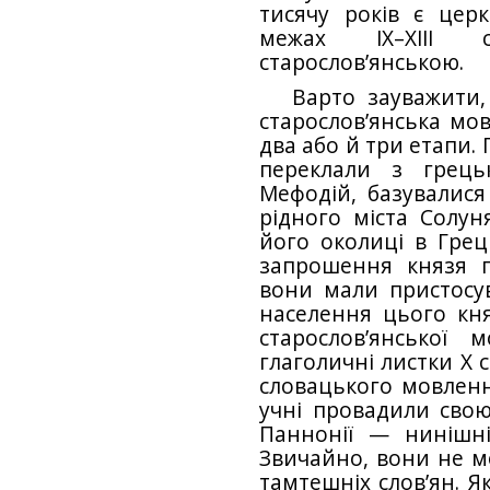
тисячу років є церк
межах IX–XIII 
старослов’янською.
Варто зауважити
старослов’янська мо
два або й три етапи. 
переклали з грець
Мефодій, базувалися
рідного міста Солуня
його околиці в Грец
запрошення князя п
вони мали пристосу
населення цього кня
старослов’янської
глаголичні листки X с
словацького мовленн
учні провадили свою
Паннонії — нинішн
Звичайно, вони не 
тамтешніх слов’ян. Я