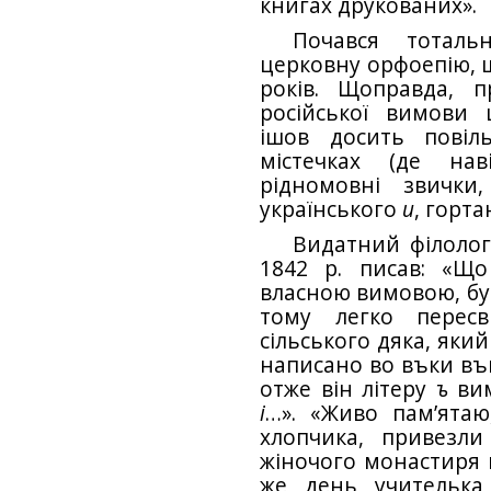
книгах друкованих».
Почався тоталь
церковну орфоепію, 
років. Щоправда, 
російської вимови ц
ішов досить повіл
містечках (де на
рідномовні звичк
українського
и
, горт
Видатний філолог
1842 р. писав: «Щ
власною вимовою, б
тому легко пересв
сільського дяка, який
написано во въки въко
отже він літеру
ъ
вим
і
…». «Живо пам’ятаю
хлопчика, привезли
жіночого монастиря 
же день учителька