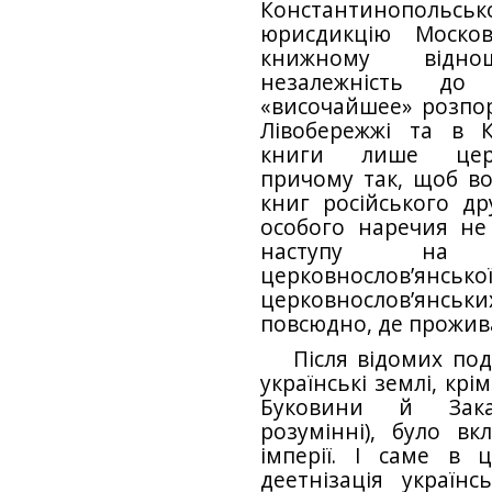
Константинопольсь
юрисдикцію Москов
книжному відно
незалежність до
«височайшее» розпор
Лівобережжі та в К
книги лише церк
причому так, щоб во
книг російського д
особого наречия не
наступу на у
церковнослов’янсько
церковнослов’янс
повсюдно, де прожив
Після відомих поді
українські землі, крі
Буковини й Зака
розумінні), було вк
імперії. І саме в 
деетнізація україн