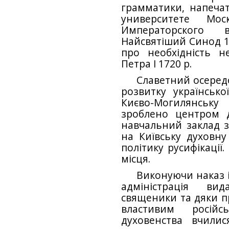
грамматики, напеча
университете Мо
Императорского 
Найсвятіший Синод 1
про необхідність н
Петра І 1720 р.
Славетний осередо
розвитку українсько
Києво-Могилянську 
зроблено центром д
навчальний заклад з
на Київську духовну
політику русифікації
місця.
Виконуючи наказ і
адміністрація ви
священики та дяки п
властивим росій
духовенства вчили