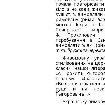
почала повторювати м
зіло, а не веди, живет
XVIII ст. ъ вимовлял
римовану (рими:
Вл
могилі Іскри і Ко
Печерської лавр
Ф. Прокопович і 
перебування в Сан
вимовляти ъ як і (ри
въки; дружины-перемъ
Живомовну укра
стилізованих на цер
класик нашої літера
«А Прокипъ Рыгоро
псальму: «Склони
«Возложите каменыя
руци и на нози 
Рыгоровычъ…»
Українську вимову