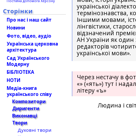
Постійна допомога Херсону
української діалект
Сторінки
термінознавства, ко
Іншими мовами, істо
Про нас і наш сайт
лінгвістики, старосл
Новини
відзначений премією
Фото, відео, аудіо
АН України як один 
Українська церковна
редакторів чотирит
архітектура
української мови».
Сад Українського
Модерну
БІБЛІОТЕКА
Через нестачу в фо
НОТИ
«ѣ» («ять») тут і над
Медіа-книга
літеру «ъ»
українського співу
Композитори
Людина і світ
Диригенти
Виконавці
Твори
Духовні твори