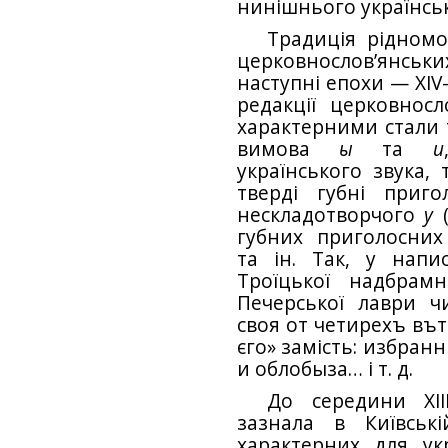
нинішнього українськ
Традиція рідномо
церковнослов’янсь
наступні епохи — XIV–X
редакції церковносл
характерними стали 
вимова
ы
та
и
українського звука,
тверді губні приго
нескладотворчого
у
(
губних приголосни
та ін. Так, у напи
Троїцької надбрамно
Печерської лаври ч
своя от четирехъ въ
єго» замість: избран
и облобыза… і т. д.
До середини XII
зазнала в Київськ
характерних для ук