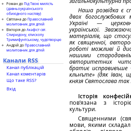
загальнокультурна пр
Роман
до
Під Твою милість
(давньоукраїнського
Наша розвідка є 
обихідного наспіву)
двох богослужбових 
Світлана
до
Православний
Україні — церковн
молитовник для дітей
української. Зважаю
Вікторія
до
Акафіст свт.
Спиридону, єпископу
матеріалів, що стосу
Тримифунтському, чудотворцю
як священної, авторо
Андрій
до
Православний
роботі можливі й дис
молитовник для дітей
нашими стародавні
Канали RSS
авторитетних читач
Канал публікацій
братиє исправивъше ч
Канал коментарів
кльнъте» (дяк Іван, щ
Що таке RSS?
князя Святослава так з
Вхід
Історія конфесі
пов’язана з істор
культури.
Священними (свя
мови, якими складал