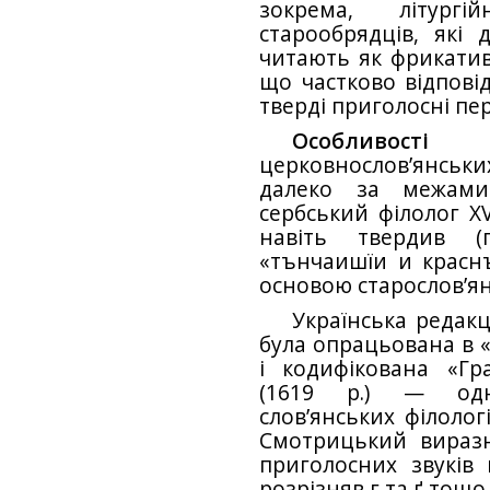
зокрема, літургі
старообрядців, які д
читають як фрикатив
що частково відпові
тверді приголосні пере
Особливості
церковнослов’янськи
далеко за межами 
сербський філолог X
навіть твердив (
«тънчаишїи и красн
основою старослов’ян
Українська редакц
була опрацьована в «Г
і кодифікована «Г
(1619 р.) — одн
слов’янських філолог
Смотрицький вираз
приголосних звуків 
розрізняв г та ґ тощо