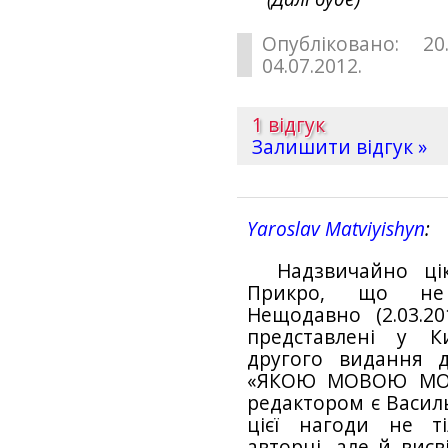
Опубліковано: 20
04.07.2012.
1 відгук
Залишити відгук »
Yaroslav Matviyishyn
Надзвичайно ці
Прикро, що не 
Нещодавно (2.03.2
представлені у Ки
другого видання 
«ЯКОЮ МОВОЮ МОЛИ
редактором є Василь
цієї нагоди не т
авторці, але й висв