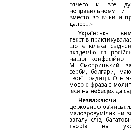
отчего и все ду
неправильному и 
вместо во въки и пр
далее…»
Українська вим
текстів практикувала
що є кілька свідче
академію та російс
нашої конфесійної 
М. Смотрицький, за
серби, болгари, мак
своєї традиції. Ось 
мовою фраза з молит
jecи на нeбecjex да cвj
Незважаючи
церковнослов’янськи
малозрозумілих чи з
загалу слів, багатов
творів на укр