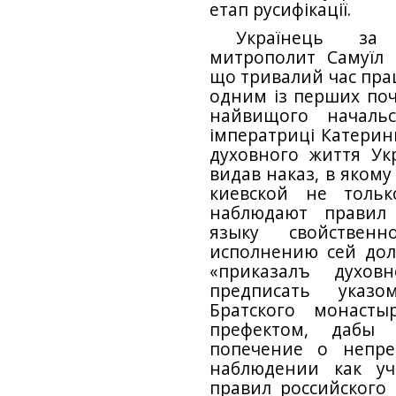
етап русифікації.
Українець за 
митрополит Самуїл М
що тривалий час прац
одним із перших поч
найвищого начальс
імператриці Катерини
духовного життя Укр
видав наказ, в якому
киевской не толь
наблюдают правил 
языку свойствен
исполнению сей дол
«приказалъ духов
предписать указо
Братского монаст
префектом, дабы
попечение о непре
наблюдении как уч
правил российского