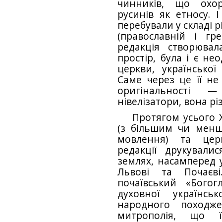
чинників, що охоро
русинів як етносу. 
перебували у складі р
(православній і гре
редакція створюва
простір, була і є не
церкви, української
Саме через це її не
оригінальності — 
нівелізатори, вона різ
Протягом усього X
(з більшим чи мен
мовлення) та церко
редакції друкували
землях, насамперед у
Львові та Почаєві
почаївський «Бого
духовної українсь
народного походже
митрополія, що 