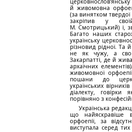
церковнослов’янську 
й живомовна орфоепі
(за винятком твердої 
закріпив у свої
M. Смотрицький) і, з
Багато наших старо
українську церковнос
різновид рідної. Та 
не як чужу, а сво
Закарпатті, де й жив
архаїчних елементів)
живомовної орфоепії
пошани до церко
українських вірників
діалекту, говірки 
порівняно з конфесій
Українська редакц
що найяскравіше в
орфоепії, за відсутн
виступала серед тих