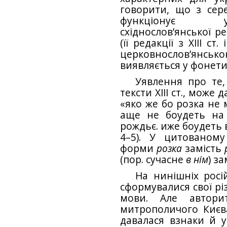
говорити, що з серед
функціонує у
східнослов’янської р
(її редакції з XIII с
церковнослов’янськ
виявляється у фонети
Уявлення про те,
тексти XIII ст., може 
«яко же бо розка не 
аще не боудеть на
рождьє. иже боудеть в
4–5). У цитованом
форми
розка
замість
(пор. сучасне
в нім
) з
На нинішніх росі
сформувалися свої рі
мови. Але автори
митрополичого Києв
давалася взнаки й у