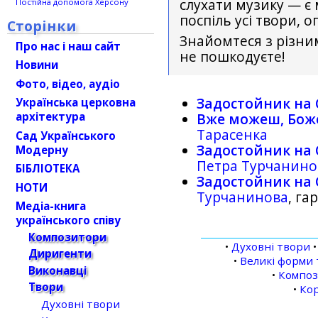
слухати музику — є
Постійна допомога Херсону
поспіль усі твори, о
Сторінки
Знайомтеся з різни
Про нас і наш сайт
не пошкодуєте!
Новини
Фото, відео, аудіо
Задостойник на С
Українська церковна
архітектура
Вже можеш, Бож
Тарасенка
Сад Українського
Задостойник на 
Модерну
Петра Турчанино
БІБЛІОТЕКА
Задостойник на 
НОТИ
Турчанинова
, га
Медіа-книга
українського співу
Композитори
•
Духовні твори
Диригенти
•
Великі форми 
Виконавці
•
Компо
Твори
•
Кор
Духовні твори