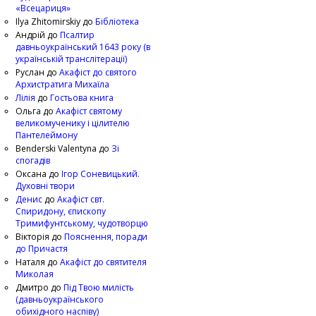
«Всецариця»
Ilya Zhitomirskiy
до
Бібліотека
Андрій
до
Псалтир
давньоукраїнський 1643 року (в
українській транслітерації)
Руслан
до
Акафіст до святого
Архистратига Михаїла
Лілія
до
Гостьова книга
Ольга
до
Акафіст святому
великомученику і цілителю
Пантелеймону
Benderski Valentyna
до
Зі
спогадів
Оксана
до
Ігор Соневицький.
Духовні твори
Денис
до
Акафіст свт.
Спиридону, єпископу
Тримифунтському, чудотворцю
Вікторія
до
Пояснення, поради
до Причастя
Наталя
до
Акафіст до святителя
Миколая
Дмитро
до
Під Твою милість
(давньоукраїнського
обихідного наспіву)