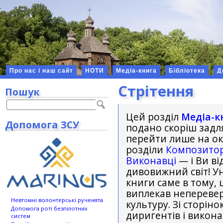
Про нас і наш сайт
НОТИ
Медіа-книга
Бібліотека
Д
Стрітення
Пошук
Цей розділ
Медіа-к
Допомога ЗСУ
подано скоріш задля
перейти лише на окр
розділи
Композито
Виконавці
— і Ви ві
дивовижний світ! Ун
книги саме в тому, 
виплекав неперевер
Невтомні волонтерські рученята
культуру. Зі сторін
Допомога роті безпілотних
диригентів і викон
систем