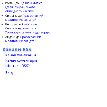
Роман
до
Під Твою милість
(давньоукраїнського
обихідного наспіву)
Світлана
до
Православний
молитовник для дітей
Вікторія
до
Акафіст свт.
Спиридону, єпископу
Тримифунтському, чудотворцю
Андрій
до
Православний
молитовник для дітей
Канали RSS
Канал публікацій
Канал коментарів
Що таке RSS?
Вхід