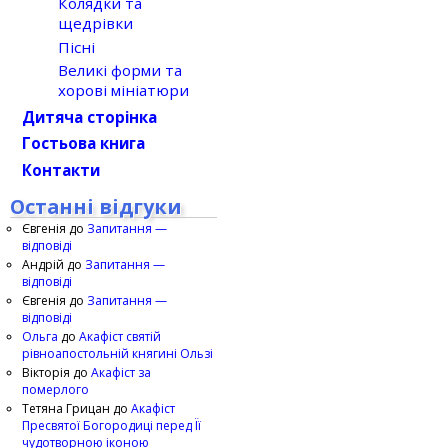
Колядки та
щедрівки
Пісні
Великі форми та
хорові мініатюри
Дитяча сторінка
Гостьова книга
Контакти
Останні відгуки
Євгенія
до
Запитання —
відповіді
Андрій
до
Запитання —
відповіді
Євгенія
до
Запитання —
відповіді
Ольга
до
Акафіст святій
рівноапостольній княгині Ользі
Вікторія
до
Акафіст за
померлого
Тетяна Грицан
до
Акафіст
Пресвятої Богородиці перед Її
чудотворною іконою