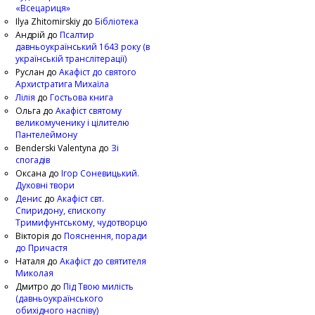
«Всецариця»
Ilya Zhitomirskiy
до
Бібліотека
Андрій
до
Псалтир
давньоукраїнський 1643 року (в
українській транслітерації)
Руслан
до
Акафіст до святого
Архистратига Михаїла
Лілія
до
Гостьова книга
Ольга
до
Акафіст святому
великомученику і цілителю
Пантелеймону
Benderski Valentyna
до
Зі
спогадів
Оксана
до
Ігор Соневицький.
Духовні твори
Денис
до
Акафіст свт.
Спиридону, єпископу
Тримифунтському, чудотворцю
Вікторія
до
Пояснення, поради
до Причастя
Наталя
до
Акафіст до святителя
Миколая
Дмитро
до
Під Твою милість
(давньоукраїнського
обихідного наспіву)