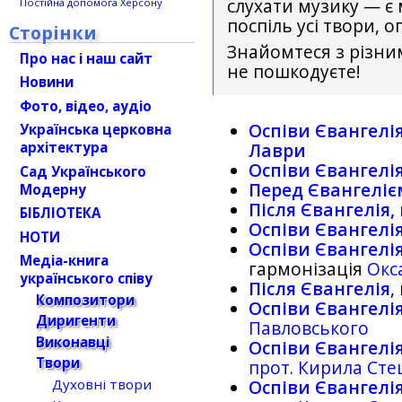
слухати музику — є
Постійна допомога Херсону
поспіль усі твори, о
Сторінки
Знайомтеся з різни
Про нас і наш сайт
не пошкодуєте!
Новини
Фото, відео, аудіо
Оспіви Євангелія
Українська церковна
архітектура
Лаври
Оспіви Євангелія
Сад Українського
Перед Євангеліє
Модерну
Після Євангелія,
БІБЛІОТЕКА
Оспіви Євангелі
НОТИ
Оспіви Євангелі
Медіа-книга
гармонізація
Окс
українського співу
Після Євангелія
,
Композитори
Оспіви Євангелі
Диригенти
Павловського
Виконавці
Оспіви Євангелія,
Твори
прот. Кирила Сте
Духовні твори
Оспіви Євангелія,