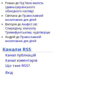
Роман
до
Під Твою милість
(давньоукраїнського
обихідного наспіву)
Світлана
до
Православний
молитовник для дітей
Вікторія
до
Акафіст свт.
Спиридону, єпископу
Тримифунтському, чудотворцю
Андрій
до
Православний
молитовник для дітей
Канали RSS
Канал публікацій
Канал коментарів
Що таке RSS?
Вхід