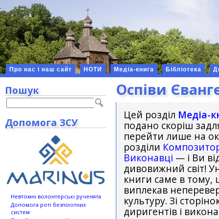
Про нас і наш сайт
НОТИ
Медіа-книга
Бібліотека
Д
Оспіви Єванг
Пошук
Цей розділ
Медіа-к
Допомога ЗСУ
подано скоріш задля
перейти лише на окр
розділи
Композито
Виконавці
— і Ви ві
дивовижний світ! Ун
книги саме в тому, 
виплекав неперевер
Невтомні волонтерські рученята
культуру. Зі сторін
Допомога роті безпілотних
диригентів і викон
систем