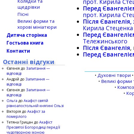
Колядки та
прот. Кирила Сте
щедрівки
Перед Євангелієм,
Пісні
прот. Кирила Сте
Після Євангелія, з
Великі форми та
хорові мініатюри
Кирила Стеценка
Перед Євангеліє
Дитяча сторінка
Тележинського
Гостьова книга
Після Євангелія
,
Контакти
Перед Євангеліє
Останні відгуки
Євгенія
до
Запитання —
відповіді
•
Духовні твори
Андрій
до
Запитання —
•
Великі форми 
відповіді
•
Компо
Євгенія
до
Запитання —
•
Кор
відповіді
Ольга
до
Акафіст святій
рівноапостольній княгині Ользі
Вікторія
до
Акафіст за
померлого
Тетяна Грицан
до
Акафіст
Пресвятої Богородиці перед Її
чудотворною іконою