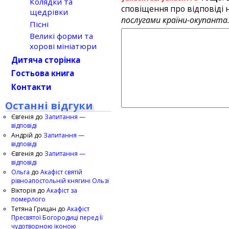
Колядки та
сповіщення про відповіді н
щедрівки
послугами країни-окупанта
Пісні
Великі форми та
хорові мініатюри
Дитяча сторінка
Гостьова книга
Контакти
Останні відгуки
Євгенія
до
Запитання —
відповіді
Андрій
до
Запитання —
відповіді
Євгенія
до
Запитання —
відповіді
Ольга
до
Акафіст святій
рівноапостольній княгині Ользі
Вікторія
до
Акафіст за
померлого
Тетяна Грицан
до
Акафіст
Пресвятої Богородиці перед Її
чудотворною іконою