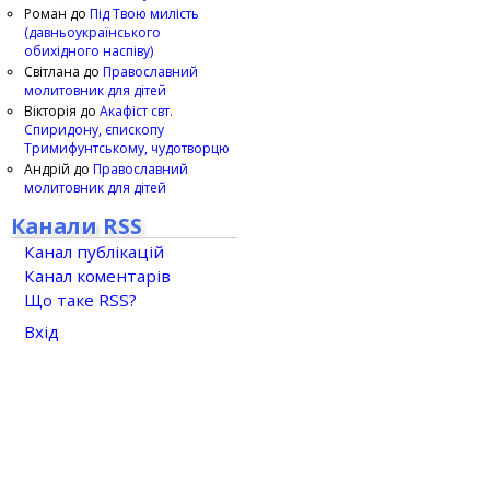
Роман
до
Під Твою милість
(давньоукраїнського
обихідного наспіву)
Світлана
до
Православний
молитовник для дітей
Вікторія
до
Акафіст свт.
Спиридону, єпископу
Тримифунтському, чудотворцю
Андрій
до
Православний
молитовник для дітей
Канали RSS
Канал публікацій
Канал коментарів
Що таке RSS?
Вхід