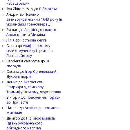
«Всецариця»
Ilya Zhitomirskiy
до
Бібліотека
Андрій
до
Псалтир
давньоукраїнський 1643 року (в
українській транслітерації)
Руслан
до
Акафіст до святого
Архистратига Михаїла
Лілія
до
Гостьова книга
Ольга
до
Акафіст святому
великомученику і цілителю
Пантелеймону
Benderski Valentyna
до
Зі
спогадів
Оксана
до
Ігор Соневицький.
Духовні твори
Денис
до
Акафіст свт.
Спиридону, єпископу
Тримифунтському, чудотворцю
Вікторія
до
Пояснення, поради
до Причастя
Наталя
до
Акафіст до святителя
Миколая
Дмитро
до
Під Твою милість
(давньоукраїнського
обихідного наспіву)