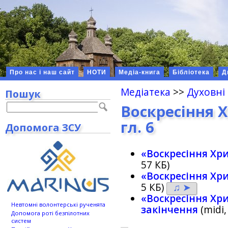
Про нас і наш сайт
НОТИ
Медіа-книга
Бібліотека
Д
Медіатека
>>
Духовні
Пошук
Воскресіння 
гл. 6
Допомога ЗСУ
«Воскресіння Хри
57 КБ)
«Воскресіння Хри
5 КБ)
♫ ➤
«Воскресіння Хри
Невтомні волонтерські рученята
закінчення
(midi,
Допомога роті безпілотних
систем