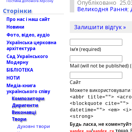
Постійна допомога Херсону
Опубліковано 25.0
Великодня Рання
;
Сторінки
Про нас і наш сайт
Залишити відгук »
Новини
Фото, відео, аудіо
Українська церковна
архітектура
Ім'я (required)
Сад Українського
Модерну
Mail (will not be published) 
БІБЛІОТЕКА
НОТИ
Сайт
Медіа-книга
Можете використовувати т
українського співу
<abbr title=""> <acro
Композитори
<blockquote cite=""> 
Диригенти
datetime=""> <em> <i>
Виконавці
<strong>
Твори
Будь ласка, не коментуйт
Духовні твори
/
тощо
.
yandex.ua
yandex.ru