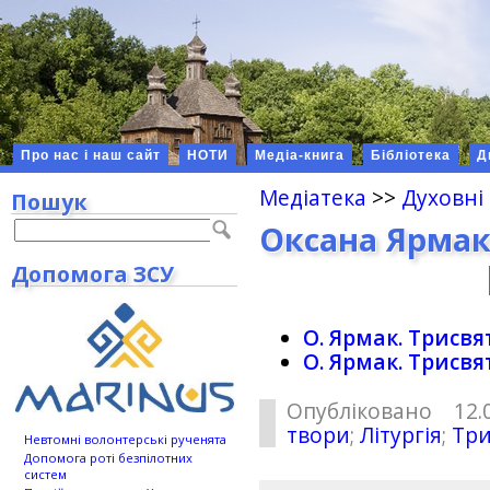
Про нас і наш сайт
НОТИ
Медіа-книга
Бібліотека
Д
Медіатека
>>
Духовні
Пошук
Оксана Ярмак
Допомога ЗСУ
О. Ярмак. Трисвя
О. Ярмак. Трисвя
Опубліковано 12.
твори
;
Літургія
;
Три
Невтомні волонтерські рученята
Допомога роті безпілотних
систем