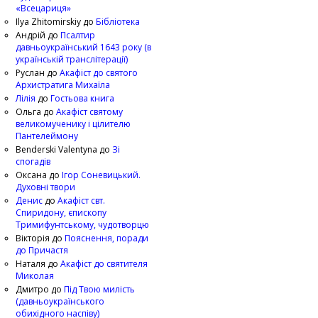
«Всецариця»
Ilya Zhitomirskiy
до
Бібліотека
Андрій
до
Псалтир
давньоукраїнський 1643 року (в
українській транслітерації)
Руслан
до
Акафіст до святого
Архистратига Михаїла
Лілія
до
Гостьова книга
Ольга
до
Акафіст святому
великомученику і цілителю
Пантелеймону
Benderski Valentyna
до
Зі
спогадів
Оксана
до
Ігор Соневицький.
Духовні твори
Денис
до
Акафіст свт.
Спиридону, єпископу
Тримифунтському, чудотворцю
Вікторія
до
Пояснення, поради
до Причастя
Наталя
до
Акафіст до святителя
Миколая
Дмитро
до
Під Твою милість
(давньоукраїнського
обихідного наспіву)