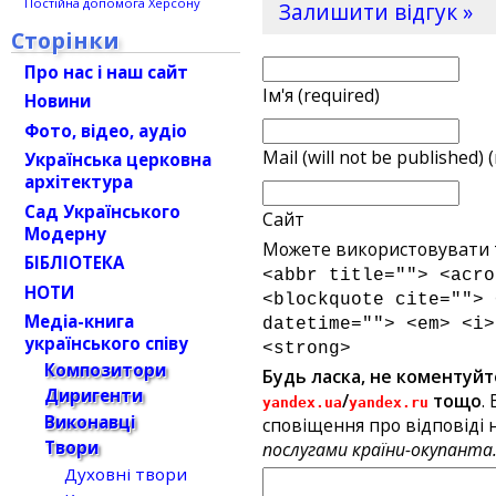
Постійна допомога Херсону
Залишити відгук »
Сторінки
Про нас і наш сайт
Ім'я (required)
Новини
Фото, відео, аудіо
Mail (will not be published) 
Українська церковна
архітектура
Сад Українського
Сайт
Модерну
Можете використовувати т
БІБЛІОТЕКА
<abbr title=""> <acro
НОТИ
<blockquote cite=""> 
Медіа-книга
datetime=""> <em> <i>
українського співу
<strong>
Композитори
Будь ласка, не коментуйт
Диригенти
/
тощо
.
yandex.ua
yandex.ru
Виконавці
сповіщення про відповіді н
Твори
послугами країни-окупанта
Духовні твори