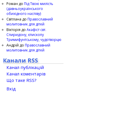
Роман
до
Під Твою милість
(давньоукраїнського
обихідного наспіву)
Світлана
до
Православний
молитовник для дітей
Вікторія
до
Акафіст свт.
Спиридону, єпископу
Тримифунтському, чудотворцю
Андрій
до
Православний
молитовник для дітей
Канали RSS
Канал публікацій
Канал коментарів
Що таке RSS?
Вхід