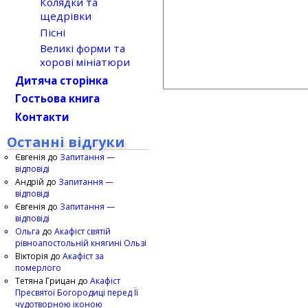
Колядки та
щедрівки
Пісні
Великі форми та
хорові мініатюри
Дитяча сторінка
Гостьова книга
Контакти
Останні відгуки
Євгенія
до
Запитання —
відповіді
Андрій
до
Запитання —
відповіді
Євгенія
до
Запитання —
відповіді
Ольга
до
Акафіст святій
рівноапостольній княгині Ользі
Вікторія
до
Акафіст за
померлого
Тетяна Грицан
до
Акафіст
Пресвятої Богородиці перед Її
чудотворною іконою