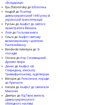
«Всецариця»
Ilya Zhitomirskiy
до
Бібліотека
Андрій
до
Псалтир
давньоукраїнський 1643 року (в
українській транслітерації)
Руслан
до
Акафіст до святого
Архистратига Михаїла
Лілія
до
Гостьова книга
Ольга
до
Акафіст святому
великомученику і цілителю
Пантелеймону
Benderski Valentyna
до
Зі
спогадів
Оксана
до
Ігор Соневицький.
Духовні твори
Денис
до
Акафіст свт.
Спиридону, єпископу
Тримифунтському, чудотворцю
Вікторія
до
Пояснення, поради
до Причастя
Наталя
до
Акафіст до святителя
Миколая
Дмитро
до
Під Твою милість
(давньоукраїнського
обихідного наспіву)