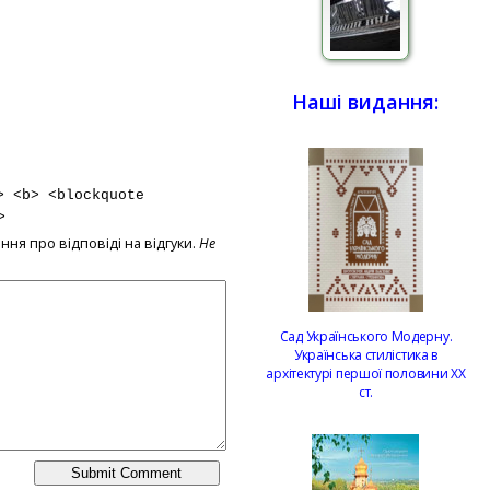
Наші видання:
> <b> <blockquote
>
ння про відповіді на відгуки.
Не
Сад Українського Модерну.
Українська стилістика в
архітектурі першої половини ХХ
ст.