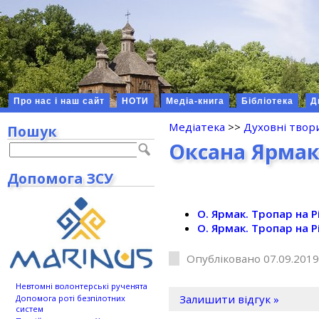
Про нас і наш сайт
НОТИ
Медіа-книга
Бібліотека
Д
Медіатека
>>
Духовні твор
Пошук
Оксана Ярмак
Допомога ЗСУ
О. Ярмак. Тропар на 
О. Ярмак. Тропар на 
Опубліковано 07.09.2019
Невтомні волонтерські рученята
Залишити відгук »
Допомога роті безпілотних
систем