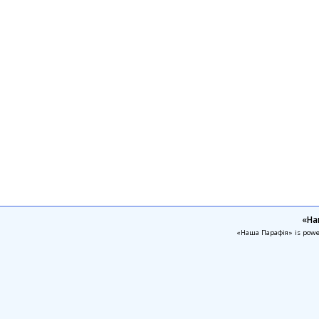
«На
«Наша Парафія» is pow