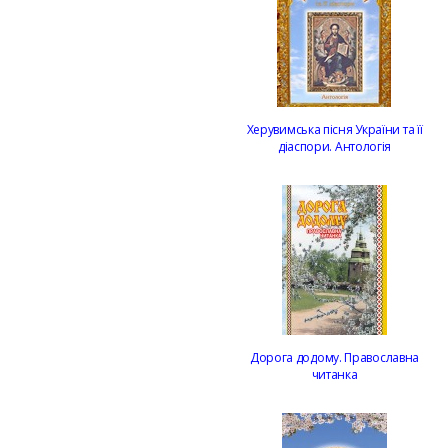
Херувимська пісня України та її
діаспори. Антологія
Дорога додому. Православна
читанка