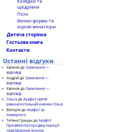
Колядки та
щедрівки
Пісні
Великі форми та
хорові мініатюри
Дитяча сторінка
Гостьова книга
Контакти
Останні відгуки
Євгенія
до
Запитання —
відповіді
Андрій
до
Запитання —
відповіді
Євгенія
до
Запитання —
відповіді
Ольга
до
Акафіст святій
рівноапостольній княгині Ользі
Вікторія
до
Акафіст за
померлого
Тетяна Грицан
до
Акафіст
Пресвятої Богородиці перед Її
чудотворною іконою