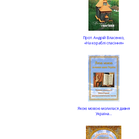
Прот. Андрій Власенко,
«На кораблі спасіння»
Якою мовою молилася давня
Україна…