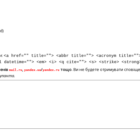
d)
и:
<a href="" title=""> <abbr title=""> <acronym title=""
l datetime=""> <em> <i> <q cite=""> <s> <strike> <strong
менів
,
/
тощо
. Ви не будете отримувати сповіще
mail.ru
yandex.ua
yandex.ru
купанта.