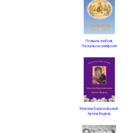
Похвала любові.
Пасхальна симфонія
Максим Березовський.
Артем Ведель