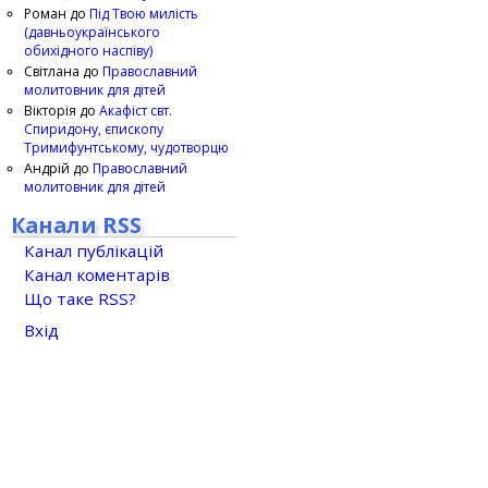
Роман
до
Під Твою милість
(давньоукраїнського
обихідного наспіву)
Світлана
до
Православний
молитовник для дітей
Вікторія
до
Акафіст свт.
Спиридону, єпископу
Тримифунтському, чудотворцю
Андрій
до
Православний
молитовник для дітей
Канали RSS
Канал публікацій
Канал коментарів
Що таке RSS?
Вхід