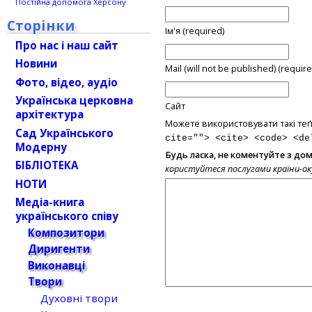
Постійна допомога Херсону
Сторінки
Ім'я (required)
Про нас і наш сайт
Новини
Mail (will not be published) (require
Фото, відео, аудіо
Українська церковна
Сайт
архітектура
Можете використовувати такі теґ
Сад Українського
cite=""> <cite> <code> <de
Модерну
Будь ласка, не коментуйте з до
БІБЛІОТЕКА
користуйтеся послугами країни-о
НОТИ
Медіа-книга
українського співу
Композитори
Диригенти
Виконавці
Твори
Духовні твори