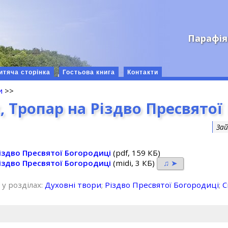
Парафія
итяча сторінка
Гостьова книга
Контакти
и
>>
, Тропар на Різдво Пресвятої
Зай
Різдво Пресвятої Богородиці
(pdf, 159 КБ)
Різдво Пресвятої Богородиці
(midi, 3 КБ)
♫ ➤
 у розділах:
Духовні твори
;
Різдво Пресвятої Богородиці
;
С