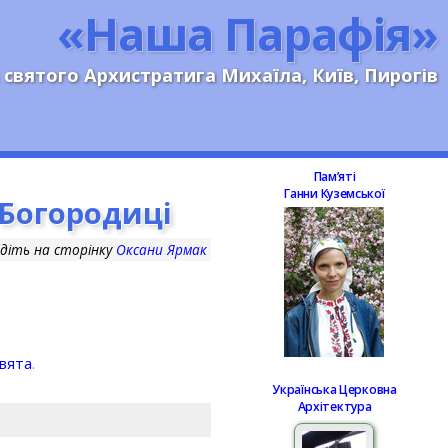
«Наша Парафія»
 святого Архистратига Михаїла, Київ, Пирогів
Памʼяті
Ганни Куземської
 Богородиці
діть на сторінку
Оксани Ярмак
вята
.
Українська Церковна
Архітектура