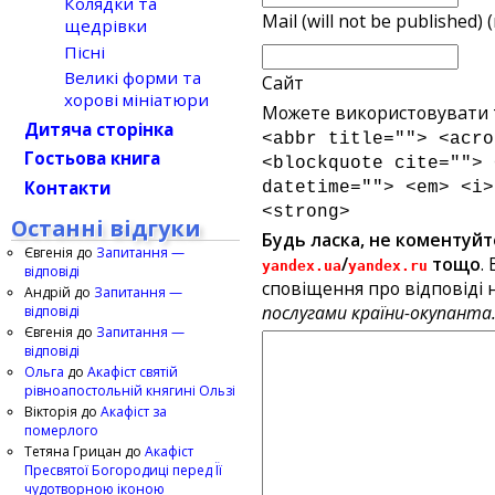
Колядки та
Mail (will not be published) 
щедрівки
Пісні
Великі форми та
Сайт
хорові мініатюри
Можете використовувати т
Дитяча сторінка
<abbr title=""> <acro
Гостьова книга
<blockquote cite=""> 
Контакти
datetime=""> <em> <i>
<strong>
Останні відгуки
Будь ласка, не коментуйт
Євгенія
до
Запитання —
/
тощо
.
yandex.ua
yandex.ru
відповіді
сповіщення про відповіді н
Андрій
до
Запитання —
послугами країни-окупанта
відповіді
Євгенія
до
Запитання —
відповіді
Ольга
до
Акафіст святій
рівноапостольній княгині Ользі
Вікторія
до
Акафіст за
померлого
Тетяна Грицан
до
Акафіст
Пресвятої Богородиці перед Її
чудотворною іконою