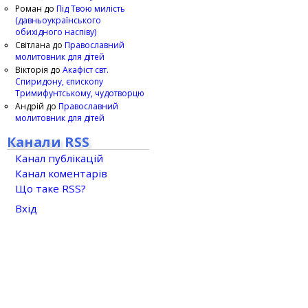
Роман
до
Під Твою милість
(давньоукраїнського
обихідного наспіву)
Світлана
до
Православний
молитовник для дітей
Вікторія
до
Акафіст свт.
Спиридону, єпископу
Тримифунтському, чудотворцю
Андрій
до
Православний
молитовник для дітей
Канали RSS
Канал публікацій
Канал коментарів
Що таке RSS?
Вхід