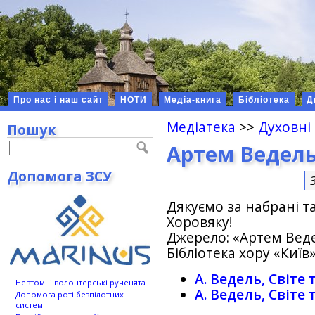
Про нас і наш сайт
НОТИ
Медіа-книга
Бібліотека
Д
Медіатека
>>
Духовні
Пошук
Артем Ведель
Допомога ЗСУ
Дякуємо за набрані т
Хоровяку!
Джерело: «Артем Ведел
Бібліотека хору «Київ»
А. Ведель, Світе
Невтомні волонтерські рученята
А. Ведель, Світе
Допомога роті безпілотних
систем