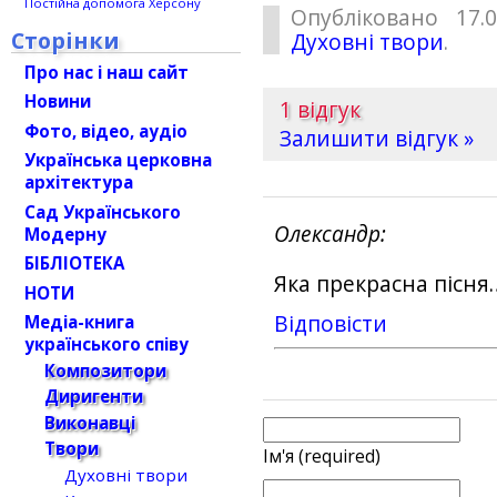
Постійна допомога Херсону
Опубліковано 17.
Сторінки
Духовні твори
.
Про нас і наш сайт
Новини
1 відгук
Фото, відео, аудіо
Залишити відгук »
Українська церковна
архітектура
Сад Українського
Олександр
Модерну
БІБЛІОТЕКА
Яка прекрасна пісня
НОТИ
Відповіcти
Медіа-книга
українського співу
Композитори
Диригенти
Виконавці
Твори
Ім'я (required)
Духовні твори