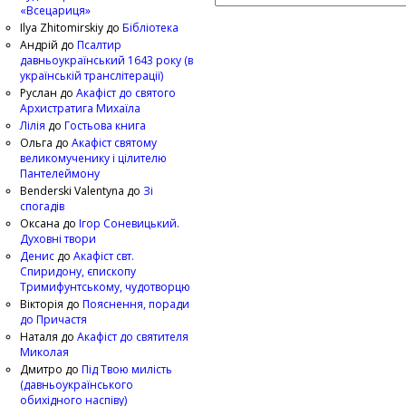
«Всецариця»
Ilya Zhitomirskiy
до
Бібліотека
Андрій
до
Псалтир
давньоукраїнський 1643 року (в
українській транслітерації)
Руслан
до
Акафіст до святого
Архистратига Михаїла
Лілія
до
Гостьова книга
Ольга
до
Акафіст святому
великомученику і цілителю
Пантелеймону
Benderski Valentyna
до
Зі
спогадів
Оксана
до
Ігор Соневицький.
Духовні твори
Денис
до
Акафіст свт.
Спиридону, єпископу
Тримифунтському, чудотворцю
Вікторія
до
Пояснення, поради
до Причастя
Наталя
до
Акафіст до святителя
Миколая
Дмитро
до
Під Твою милість
(давньоукраїнського
обихідного наспіву)