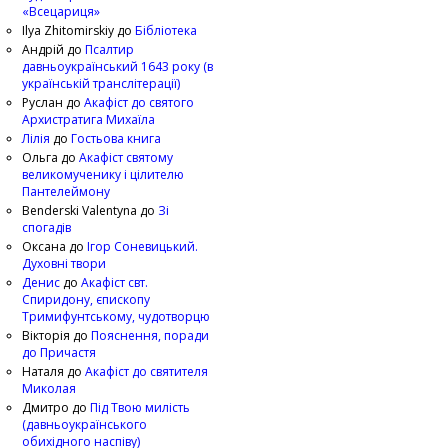
«Всецариця»
Ilya Zhitomirskiy
до
Бібліотека
Андрій
до
Псалтир
давньоукраїнський 1643 року (в
українській транслітерації)
Руслан
до
Акафіст до святого
Архистратига Михаїла
Лілія
до
Гостьова книга
Ольга
до
Акафіст святому
великомученику і цілителю
Пантелеймону
Benderski Valentyna
до
Зі
спогадів
Оксана
до
Ігор Соневицький.
Духовні твори
Денис
до
Акафіст свт.
Спиридону, єпископу
Тримифунтському, чудотворцю
Вікторія
до
Пояснення, поради
до Причастя
Наталя
до
Акафіст до святителя
Миколая
Дмитро
до
Під Твою милість
(давньоукраїнського
обихідного наспіву)