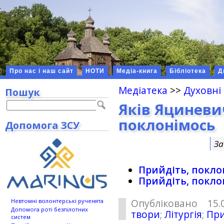
Про нас і наш сайт
НОТИ
Медіа-книга
Бібліотека
Д
Медіатека
>>
Духовні
Пошук
Яків Яциневи
поклонімось
Допомога ЗСУ
За
Прийдіть, покло
Прийдіть, покло
Опубліковано 15.
Невтомні волонтерські рученята
Допомога роті безпілотних
твори
;
Літургія
;
При
систем