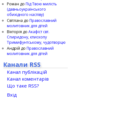
Роман
до
Під Твою милість
(давньоукраїнського
обихідного наспіву)
Світлана
до
Православний
молитовник для дітей
Вікторія
до
Акафіст свт.
Спиридону, єпископу
Тримифунтському, чудотворцю
Андрій
до
Православний
молитовник для дітей
Канали RSS
Канал публікацій
Канал коментарів
Що таке RSS?
Вхід