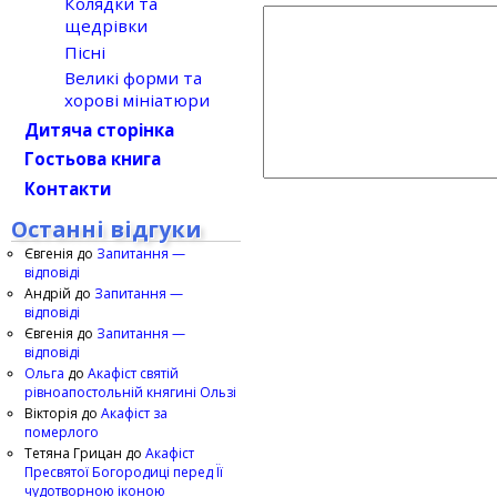
Колядки та
щедрівки
Пісні
Великі форми та
хорові мініатюри
Дитяча сторінка
Гостьова книга
Контакти
Останні відгуки
Євгенія
до
Запитання —
відповіді
Андрій
до
Запитання —
відповіді
Євгенія
до
Запитання —
відповіді
Ольга
до
Акафіст святій
рівноапостольній княгині Ользі
Вікторія
до
Акафіст за
померлого
Тетяна Грицан
до
Акафіст
Пресвятої Богородиці перед Її
чудотворною іконою