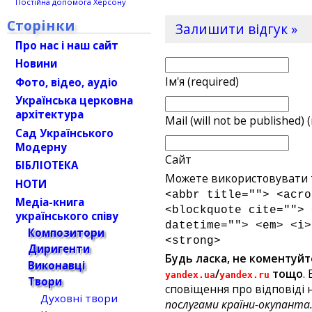
Постійна допомога Херсону
Сторінки
Залишити відгук »
Про нас і наш сайт
Новини
Ім'я (required)
Фото, відео, аудіо
Українська церковна
архітектура
Mail (will not be published) 
Сад Українського
Модерну
Сайт
БІБЛІОТЕКА
Можете використовувати т
НОТИ
<abbr title=""> <acro
Медіа-книга
<blockquote cite=""> 
українського співу
datetime=""> <em> <i>
Композитори
<strong>
Диригенти
Будь ласка, не коментуйт
Виконавці
/
тощо
.
yandex.ua
yandex.ru
Твори
сповіщення про відповіді н
Духовні твори
послугами країни-окупанта