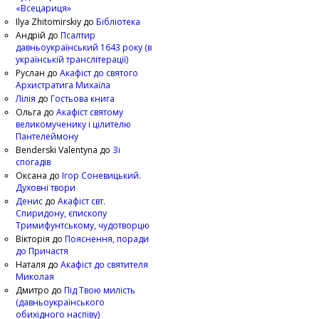
«Всецариця»
Ilya Zhitomirskiy
до
Бібліотека
Андрій
до
Псалтир
давньоукраїнський 1643 року (в
українській транслітерації)
Руслан
до
Акафіст до святого
Архистратига Михаїла
Лілія
до
Гостьова книга
Ольга
до
Акафіст святому
великомученику і цілителю
Пантелеймону
Benderski Valentyna
до
Зі
спогадів
Оксана
до
Ігор Соневицький.
Духовні твори
Денис
до
Акафіст свт.
Спиридону, єпископу
Тримифунтському, чудотворцю
Вікторія
до
Пояснення, поради
до Причастя
Наталя
до
Акафіст до святителя
Миколая
Дмитро
до
Під Твою милість
(давньоукраїнського
обихідного наспіву)