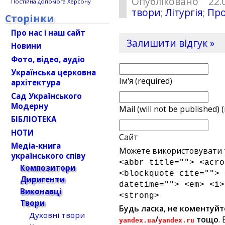
Опубліковано 22.
Постійна допомога Херсону
твори
;
Літургія
;
Про
Сторінки
Про нас і наш сайт
Залишити відгук »
Новини
Фото, відео, аудіо
Українська церковна
Ім'я (required)
архітектура
Сад Українського
Модерну
Mail (will not be published) 
БІБЛІОТЕКА
НОТИ
Сайт
Медіа-книга
Можете використовувати т
українського співу
<abbr title=""> <acro
Композитори
<blockquote cite=""> 
Диригенти
datetime=""> <em> <i>
Виконавці
<strong>
Твори
Будь ласка, не коментуйт
Духовні твори
/
тощо
.
yandex.ua
yandex.ru