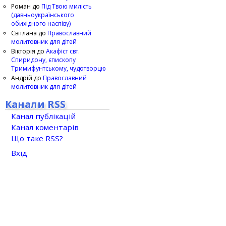
Роман
до
Під Твою милість
(давньоукраїнського
обихідного наспіву)
Світлана
до
Православний
молитовник для дітей
Вікторія
до
Акафіст свт.
Спиридону, єпископу
Тримифунтському, чудотворцю
Андрій
до
Православний
молитовник для дітей
Канали RSS
Канал публікацій
Канал коментарів
Що таке RSS?
Вхід