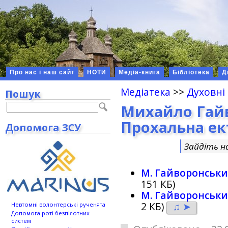
Про нас і наш сайт
НОТИ
Медіа-книга
Бібліотека
Д
Медіатека
>>
Духовні
Пошук
Михайло Гай
Прохальна ек
Допомога ЗСУ
Зайдіть н
М. Гайворонськи
151 КБ)
М. Гайворонськи
2 КБ)
♫ ➤
Невтомні волонтерські рученята
Допомога роті безпілотних
систем