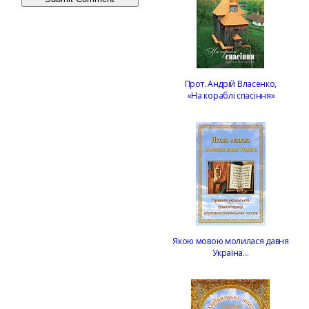
Прот. Андрій Власенко,
«На кораблі спасіння»
Якою мовою молилася давня
Україна…