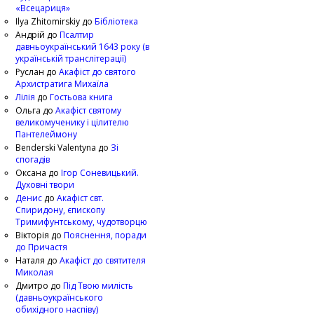
«Всецариця»
Ilya Zhitomirskiy
до
Бібліотека
Андрій
до
Псалтир
давньоукраїнський 1643 року (в
українській транслітерації)
Руслан
до
Акафіст до святого
Архистратига Михаїла
Лілія
до
Гостьова книга
Ольга
до
Акафіст святому
великомученику і цілителю
Пантелеймону
Benderski Valentyna
до
Зі
спогадів
Оксана
до
Ігор Соневицький.
Духовні твори
Денис
до
Акафіст свт.
Спиридону, єпископу
Тримифунтському, чудотворцю
Вікторія
до
Пояснення, поради
до Причастя
Наталя
до
Акафіст до святителя
Миколая
Дмитро
до
Під Твою милість
(давньоукраїнського
обихідного наспіву)