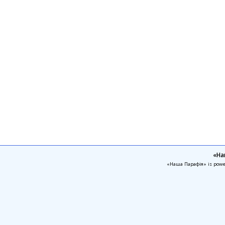
«На
«Наша Парафія» is pow