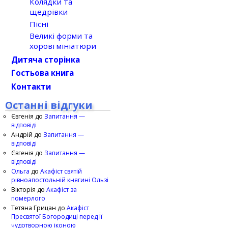
Колядки та
щедрівки
Пісні
Великі форми та
хорові мініатюри
Дитяча сторінка
Гостьова книга
Контакти
Останні відгуки
Євгенія
до
Запитання —
відповіді
Андрій
до
Запитання —
відповіді
Євгенія
до
Запитання —
відповіді
Ольга
до
Акафіст святій
рівноапостольній княгині Ользі
Вікторія
до
Акафіст за
померлого
Тетяна Грицан
до
Акафіст
Пресвятої Богородиці перед Її
чудотворною іконою