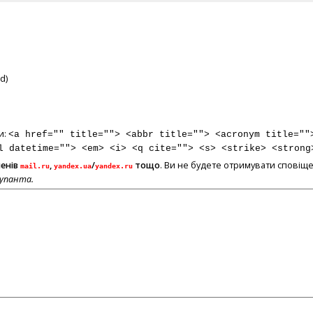
d)
и:
<a href="" title=""> <abbr title=""> <acronym title=""
l datetime=""> <em> <i> <q cite=""> <s> <strike> <strong
менів
,
/
тощо
. Ви не будете отримувати сповіще
mail.ru
yandex.ua
yandex.ru
купанта.