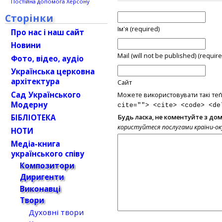
Постійна допомога Херсону
Сторінки
Ім'я (required)
Про нас і наш сайт
Новини
Mail (will not be published) (require
Фото, відео, аудіо
Українська церковна
архітектура
Сайт
Сад Українського
Можете використовувати такі теґ
Модерну
cite=""> <cite> <code> <de
БІБЛІОТЕКА
Будь ласка, не коментуйте з до
користуйтеся послугами країни-о
НОТИ
Медіа-книга
українського співу
Композитори
Диригенти
Виконавці
Твори
Духовні твори