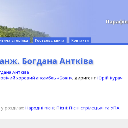
Парафія
итяча сторінка
Гостьова книга
Контакти
ранж. Богдана Антківа
гдана Антківа
овічий хоровий ансамбль «Боян»
, диригент
Юрій Курач
 у розділах:
Народні пісні
;
Пісні
;
Пісні стрілецькі та УПА
.