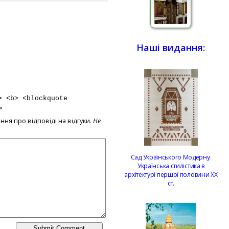
Наші видання:
> <b> <blockquote
>
ння про відповіді на відгуки.
Не
Сад Українського Модерну.
Українська стилістика в
архітектурі першої половини ХХ
ст.