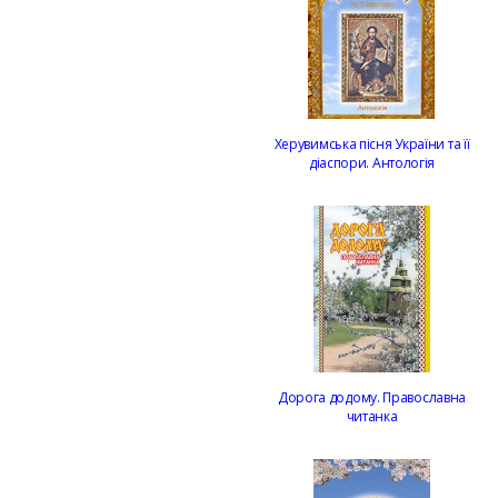
Херувимська пісня України та її
діаспори. Антологія
Дорога додому. Православна
читанка