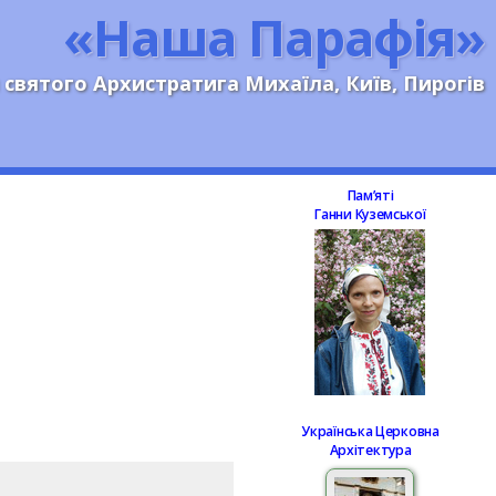
«Наша Парафія»
 святого Архистратига Михаїла, Київ, Пирогів
Памʼяті
Ганни Куземської
Українська Церковна
Архітектура