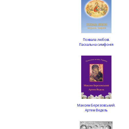
Похвала любові.
Пасхальна симфонія
Максим Березовський.
Артем Ведель