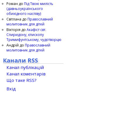
Роман
до
Під Твою милість
(давньоукраїнського
обихідного наспіву)
Світлана
до
Православний
молитовник для дітей
Вікторія
до
Акафіст свт.
Спиридону, єпископу
Тримифунтському, чудотворцю
Андрій
до
Православний
молитовник для дітей
Канали RSS
Канал публікацій
Канал коментарів
Що таке RSS?
Вхід