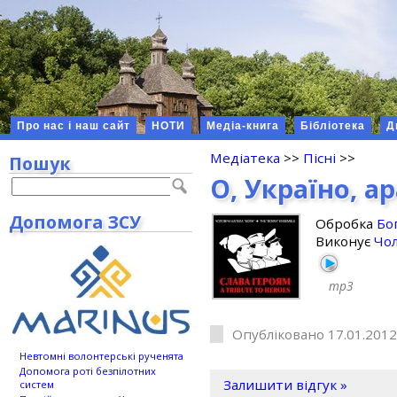
Про нас і наш сайт
НОТИ
Медіа-книга
Бібліотека
Д
Медіатека
>>
Пісні
>>
Пошук
О, Україно, а
Допомога ЗСУ
Обробка
Бо
Виконує
Чол
mp3
Опубліковано 17.01.2012
Невтомні волонтерські рученята
Допомога роті безпілотних
Залишити відгук »
систем