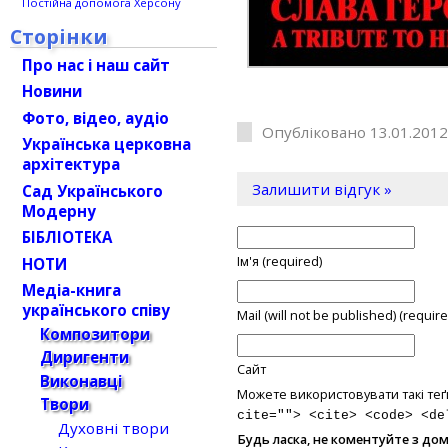
Постійна допомога Херсону
Сторінки
Про нас і наш сайт
Новини
Фото, відео, аудіо
Опубліковано 13.01.2012
Українська церковна
архітектура
Залишити відгук »
Сад Українського
Модерну
БІБЛІОТЕКА
Ім'я (required)
НОТИ
Медіа-книга
українського співу
Mail (will not be published) (require
Композитори
Диригенти
Сайт
Виконавці
Можете використовувати такі теґ
Твори
cite=""> <cite> <code> <de
Духовні твори
Будь ласка, не коментуйте з до