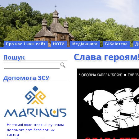
Про нас і наш сайт
НОТИ
Медіа-книга
Бібліотека
Д
Слава героям!
Пошук
Допомога ЗСУ
Невтомні волонтерські рученята
Допомога роті безпілотних
систем