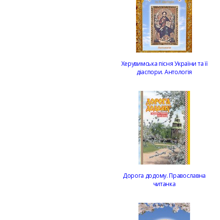
Херувимська пісня України та її
діаспори. Антологія
Дорога додому. Православна
читанка