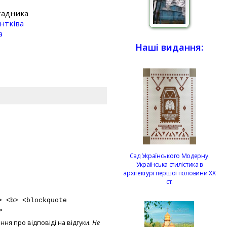
тадника
нтківа
а
Наші видання:
Сад Українського Модерну.
Українська стилістика в
архітектурі першої половини ХХ
ст.
> <b> <blockquote
>
ння про відповіді на відгуки.
Не