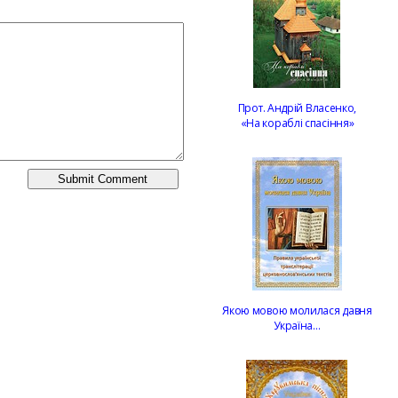
Прот. Андрій Власенко,
«На кораблі спасіння»
Якою мовою молилася давня
Україна…