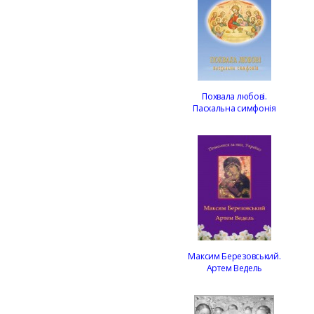
Похвала любові.
Пасхальна симфонія
Максим Березовський.
Артем Ведель