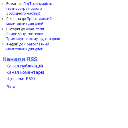
Роман
до
Під Твою милість
(давньоукраїнського
обихідного наспіву)
Світлана
до
Православний
молитовник для дітей
Вікторія
до
Акафіст свт.
Спиридону, єпископу
Тримифунтському, чудотворцю
Андрій
до
Православний
молитовник для дітей
Канали RSS
Канал публікацій
Канал коментарів
Що таке RSS?
Вхід