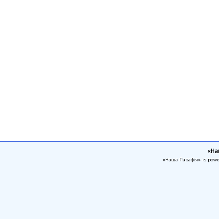
«На
«Наша Парафія» is pow