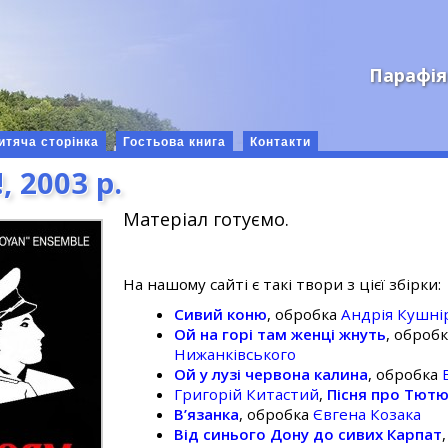
Парафія
итяча сторінка
Гостьова книга
Контакти
, 2003 р.
Матеріал готуємо.
На нашому сайті є такі твори з цієї збірки:
Сивий коню
, обробка
Андрія Кушні
Ой на горі там женці жнуть
, оброб
Нижанківського
Ой у лузі червона калина
, обробка
Григорій Китастий
,
Пісня про Тют
В’язанка
, обробка
Євгена Козака
Від синього Дону до сивих Карпат