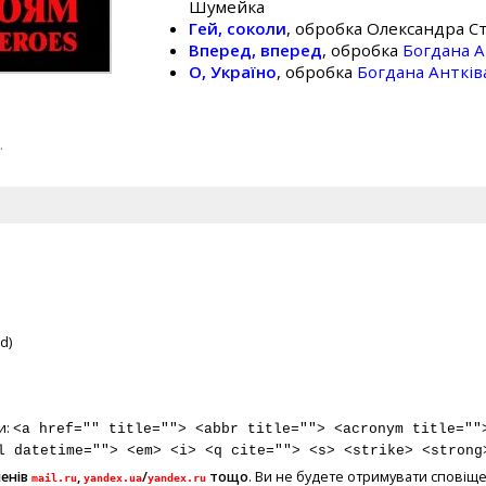
Шумейка
Гей, соколи
, обробка Олександра С
Вперед, вперед
, обробка
Богдана А
О, Україно
, обробка
Богдана Антків
.
d)
и:
<a href="" title=""> <abbr title=""> <acronym title=""
l datetime=""> <em> <i> <q cite=""> <s> <strike> <strong
менів
,
/
тощо
. Ви не будете отримувати сповіще
mail.ru
yandex.ua
yandex.ru