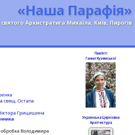
«Наша Парафія»
 святого Архистратига Михаїла, Київ, Пирогів
Памʼяті
Ганни Куземської
ренка
ка
свящ. Остапа
Віктора Грицишина
Українська Церковна
юнника
Архітектура
, обробка Володимира