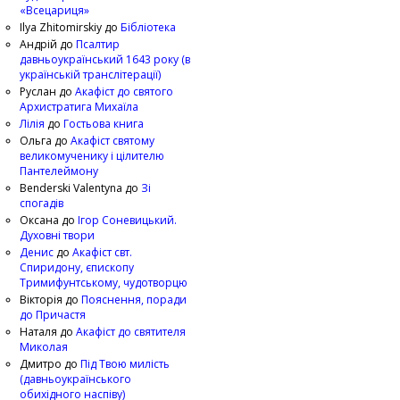
«Всецариця»
Ilya Zhitomirskiy
до
Бібліотека
Андрій
до
Псалтир
давньоукраїнський 1643 року (в
українській транслітерації)
Руслан
до
Акафіст до святого
Архистратига Михаїла
Лілія
до
Гостьова книга
Ольга
до
Акафіст святому
великомученику і цілителю
Пантелеймону
Benderski Valentyna
до
Зі
спогадів
Оксана
до
Ігор Соневицький.
Духовні твори
Денис
до
Акафіст свт.
Спиридону, єпископу
Тримифунтському, чудотворцю
Вікторія
до
Пояснення, поради
до Причастя
Наталя
до
Акафіст до святителя
Миколая
Дмитро
до
Під Твою милість
(давньоукраїнського
обихідного наспіву)