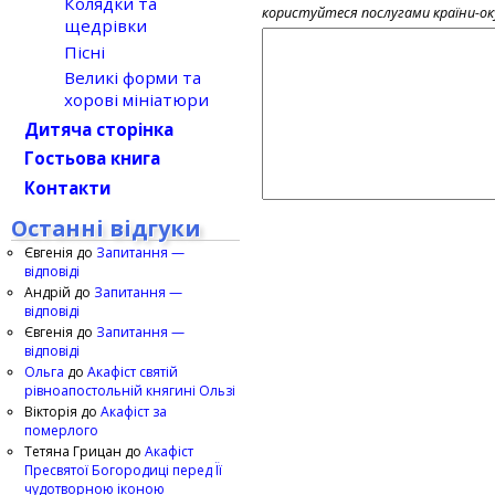
Колядки та
користуйтеся послугами країни-о
щедрівки
Пісні
Великі форми та
хорові мініатюри
Дитяча сторінка
Гостьова книга
Контакти
Останні відгуки
Євгенія
до
Запитання —
відповіді
Андрій
до
Запитання —
відповіді
Євгенія
до
Запитання —
відповіді
Ольга
до
Акафіст святій
рівноапостольній княгині Ользі
Вікторія
до
Акафіст за
померлого
Тетяна Грицан
до
Акафіст
Пресвятої Богородиці перед Її
чудотворною іконою