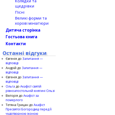
Колядки та
щедрівки
Пісні
Великі форми та
хорові мініатюри
Дитяча сторінка
Гостьова книга
Контакти
Останні відгуки
Євгенія
до
Запитання —
відповіді
Андрій
до
Запитання —
відповіді
Євгенія
до
Запитання —
відповіді
Ольга
до
Акафіст святій
рівноапостольній княгині Ользі
Вікторія
до
Акафіст за
померлого
Тетяна Грицан
до
Акафіст
Пресвятої Богородиці перед Її
чудотворною іконою