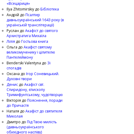
«Всецариця»
Ilya Zhitomirskiy
до
Бібліотека
Андрій
до
Псалтир
давньоукраїнський 1643 року (в
українській транслітерації)
Руслан
до
Акафіст до святого
Архистратига Михаїла
Лілія
до
Гостьова книга
Ольга
до
Акафіст святому
великомученику і цілителю
Пантелеймону
Benderski Valentyna
до
Зі
спогадів
Оксана
до
Ігор Соневицький.
Духовні твори
Денис
до
Акафіст свт.
Спиридону, єпископу
Тримифунтському, чудотворцю
Вікторія
до
Пояснення, поради
до Причастя
Наталя
до
Акафіст до святителя
Миколая
Дмитро
до
Під Твою милість
(давньоукраїнського
обихідного наспіву)