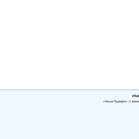
«На
«Наша Парафія» is pow