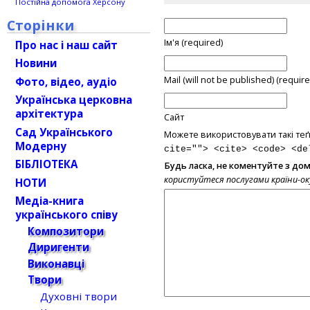
Постійна допомога Херсону
Сторінки
Ім'я (required)
Про нас і наш сайт
Новини
Mail (will not be published) (require
Фото, відео, аудіо
Українська церковна
архітектура
Сайт
Сад Українського
Можете використовувати такі теґ
Модерну
cite=""> <cite> <code> <de
БІБЛІОТЕКА
Будь ласка, не коментуйте з до
користуйтеся послугами країни-о
НОТИ
Медіа-книга
українського співу
Композитори
Диригенти
Виконавці
Твори
Духовні твори