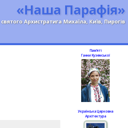
«Наша Парафія»
 святого Архистратига Михаїла, Київ, Пирогів
Памʼяті
Ганни Куземської
Українська Церковна
Архітектура