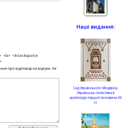
Наші видання:
> <b> <blockquote
>
ння про відповіді на відгуки.
Не
Сад Українського Модерну.
Українська стилістика в
архітектурі першої половини ХХ
ст.