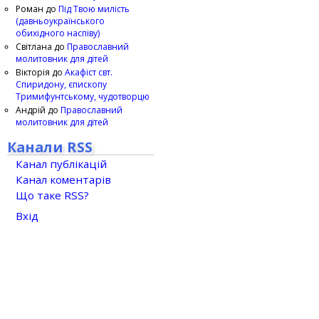
Роман
до
Під Твою милість
(давньоукраїнського
обихідного наспіву)
Світлана
до
Православний
молитовник для дітей
Вікторія
до
Акафіст свт.
Спиридону, єпископу
Тримифунтському, чудотворцю
Андрій
до
Православний
молитовник для дітей
Канали RSS
Канал публікацій
Канал коментарів
Що таке RSS?
Вхід