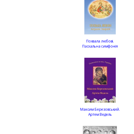
Похвала любові.
Пасхальна симфонія
Максим Березовський.
Артем Ведель