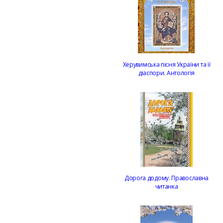
Херувимська пісня України та її
діаспори. Антологія
Дорога додому. Православна
читанка