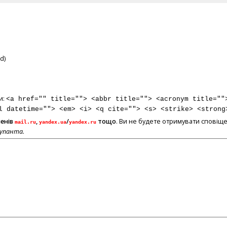
d)
и:
<a href="" title=""> <abbr title=""> <acronym title=""
l datetime=""> <em> <i> <q cite=""> <s> <strike> <strong
менів
,
/
тощо
. Ви не будете отримувати сповіще
mail.ru
yandex.ua
yandex.ru
купанта.