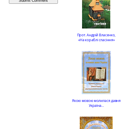
Прот. Андрій Власенко,
«На кораблі спасіння»
Якою мовою молилася давня
Україна…