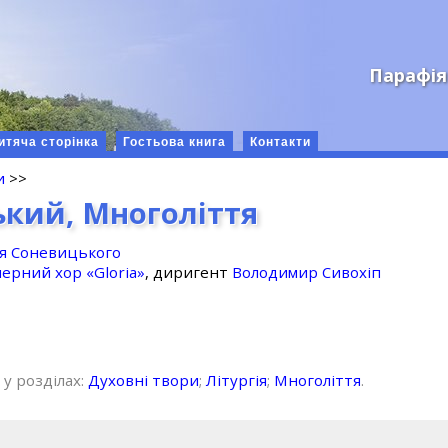
Парафія
итяча сторінка
Гостьова книга
Контакти
и
>>
ький, Многоліття
ря Соневицького
ерний хор «Gloria»
, диригент
Володимир Сивохіп
 у розділах:
Духовні твори
;
Літургія
;
Многоліття
.