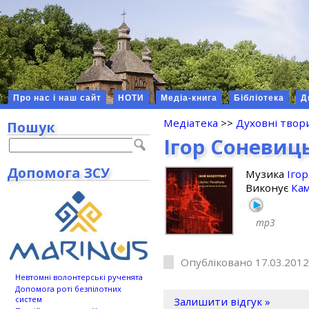
Про нас і наш сайт
НОТИ
Медіа-книга
Бібліотека
Д
Медіатека
>>
Духовні твор
Пошук
Ігор Соневиц
Допомога ЗСУ
Музика
Іго
Виконує
Кам
mp3
Опубліковано 17.03.2012
Невтомні волонтерські рученята
Допомога роті безпілотних
систем
Залишити відгук »