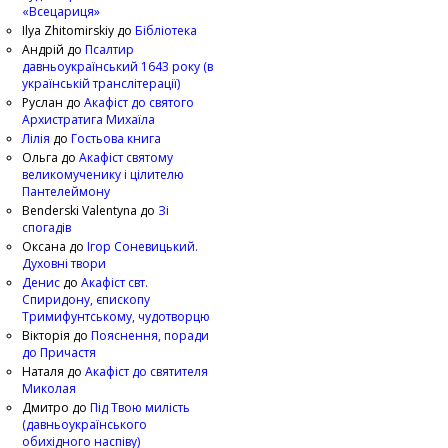
«Всецариця»
Ilya Zhitomirskiy
до
Бібліотека
Андрій
до
Псалтир
давньоукраїнський 1643 року (в
українській транслітерації)
Руслан
до
Акафіст до святого
Архистратига Михаїла
Лілія
до
Гостьова книга
Ольга
до
Акафіст святому
великомученику і цілителю
Пантелеймону
Benderski Valentyna
до
Зі
спогадів
Оксана
до
Ігор Соневицький.
Духовні твори
Денис
до
Акафіст свт.
Спиридону, єпископу
Тримифунтському, чудотворцю
Вікторія
до
Пояснення, поради
до Причастя
Наталя
до
Акафіст до святителя
Миколая
Дмитро
до
Під Твою милість
(давньоукраїнського
обихідного наспіву)