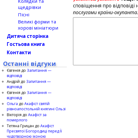
Колядки та
сповіщення про відповіді н
щедрівки
послугами країни-окупанта
Пісні
Великі форми та
хорові мініатюри
Дитяча сторінка
Гостьова книга
Контакти
Останні відгуки
Євгенія
до
Запитання —
відповіді
Андрій
до
Запитання —
відповіді
Євгенія
до
Запитання —
відповіді
Ольга
до
Акафіст святій
рівноапостольній княгині Ользі
Вікторія
до
Акафіст за
померлого
Тетяна Грицан
до
Акафіст
Пресвятої Богородиці перед Її
чудотворною іконою