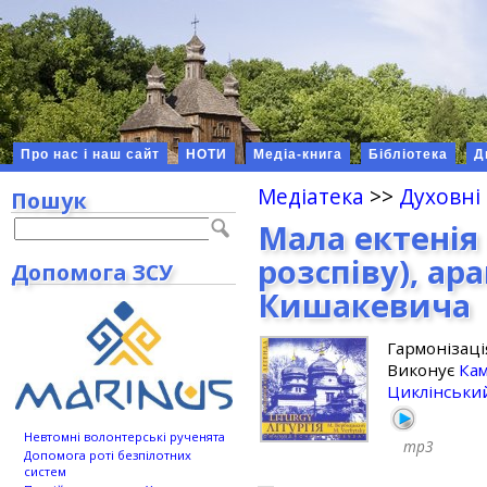
Про нас і наш сайт
НОТИ
Медіа-книга
Бібліотека
Д
Медіатека
>>
Духовні
Пошук
Мала ектенія 
розспіву), ар
Допомога ЗСУ
Кишакевича
Гармонізац
Виконує
Ка
Циклінськи
Невтомні волонтерські рученята
mp3
Допомога роті безпілотних
систем