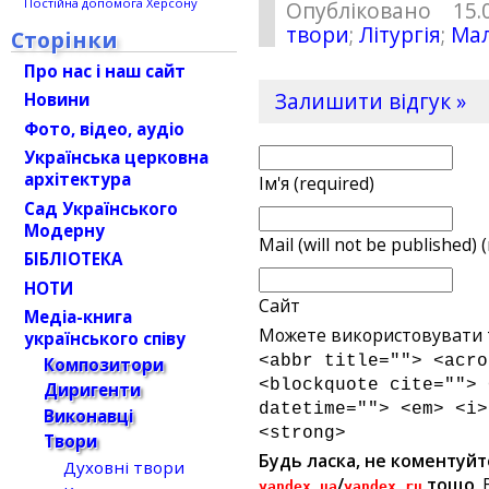
Постійна допомога Херсону
Опубліковано 15.
твори
;
Літургія
;
Мал
Сторінки
Про нас і наш сайт
Залишити відгук »
Новини
Фото, відео, аудіо
Українська церковна
архітектура
Ім'я (required)
Сад Українського
Модерну
Mail (will not be published) 
БІБЛІОТЕКА
НОТИ
Сайт
Медіа-книга
Можете використовувати т
українського співу
<abbr title=""> <acro
Композитори
<blockquote cite=""> 
Диригенти
datetime=""> <em> <i>
Виконавці
<strong>
Твори
Будь ласка, не коментуйт
Духовні твори
/
тощо
.
yandex.ua
yandex.ru