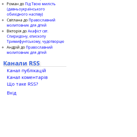
Роман
до
Під Твою милість
(давньоукраїнського
обихідного наспіву)
Світлана
до
Православний
молитовник для дітей
Вікторія
до
Акафіст свт.
Спиридону, єпископу
Тримифунтському, чудотворцю
Андрій
до
Православний
молитовник для дітей
Канали RSS
Канал публікацій
Канал коментарів
Що таке RSS?
Вхід