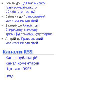
Роман
до
Під Твою милість
(давньоукраїнського
обихідного наспіву)
Світлана
до
Православний
молитовник для дітей
Вікторія
до
Акафіст свт.
Спиридону, єпископу
Тримифунтському, чудотворцю
Андрій
до
Православний
молитовник для дітей
Канали RSS
Канал публікацій
Канал коментарів
Що таке RSS?
Вхід