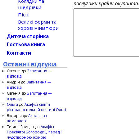
Колядки та
послугами країни-окупанта
щедрівки
Пісні
Великі форми та
хорові мініатюри
Дитяча сторінка
Гостьова книга
Контакти
Останні відгуки
Євгенія
до
Запитання —
відповіді
Андрій
до
Запитання —
відповіді
Євгенія
до
Запитання —
відповіді
Ольга
до
Акафіст святій
рівноапостольній княгині Ользі
Вікторія
до
Акафіст за
померлого
Тетяна Грицан
до
Акафіст
Пресвятої Богородиці перед Її
чудотворною іконою