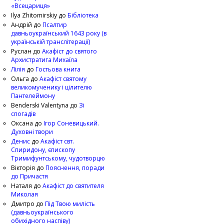
«Всецариця»
Ilya Zhitomirskiy
до
Бібліотека
Андрій
до
Псалтир
давньоукраїнський 1643 року (в
українській транслітерації)
Руслан
до
Акафіст до святого
Архистратига Михаїла
Лілія
до
Гостьова книга
Ольга
до
Акафіст святому
великомученику і цілителю
Пантелеймону
Benderski Valentyna
до
Зі
спогадів
Оксана
до
Ігор Соневицький.
Духовні твори
Денис
до
Акафіст свт.
Спиридону, єпископу
Тримифунтському, чудотворцю
Вікторія
до
Пояснення, поради
до Причастя
Наталя
до
Акафіст до святителя
Миколая
Дмитро
до
Під Твою милість
(давньоукраїнського
обихідного наспіву)