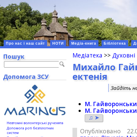
Про нас і наш сайт
НОТИ
Медіа-книга
Бібліотека
Д
Медіатека
>>
Духовні
Пошук
Михайло Гай
ектенія
Допомога ЗСУ
Зайдіть н
М. Гайворонськи
М. Гайворонськи
♫ ➤
Невтомні волонтерські рученята
Допомога роті безпілотних
Опубліковано 22.
систем