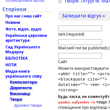
твори
;
Літургія
;
Мал
Постійна допомога Херсону
Сторінки
Залишити відгук »
Про нас і наш сайт
Новини
Фото, відео, аудіо
Ім'я (required)
Українська церковна
архітектура
Сад Українського
Mail (will not be published) 
Модерну
БІБЛІОТЕКА
Сайт
НОТИ
Можете використовувати т
Медіа-книга
<abbr title=""> <acro
українського співу
<blockquote cite=""> 
Композитори
datetime=""> <em> <i>
Диригенти
<strong>
Виконавці
Будь ласка, не коментуйт
Твори
/
тощо
.
yandex.ua
yandex.ru
Духовні твори
сповіщення про відповіді н