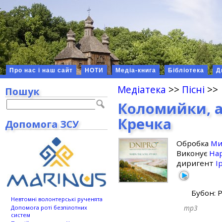
Про нас і наш сайт
НОТИ
Медіа-книга
Бібліотека
Д
Медіатека
>>
Пісні
>>
Пошук
Коломийки, 
Кречка
Допомога ЗСУ
Обробка
Ми
Виконує
Нар
диригент
І
Бубон: 
Невтомні волонтерські рученята
mp3
Допомога роті безпілотних
систем