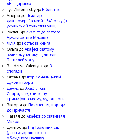
«Всецариця»
Ilya Zhitomirskiy
до
Бібліотека
Андрій
до
Псалтир
давньоукраїнський 1643 року (в
українській транслітерації)
Руслан
до
Акафіст до святого
Архистратига Михаїла
Лілія
до
Гостьова книга
Ольга
до
Акафіст святому
великомученику і цілителю
Пантелеймону
Benderski Valentyna
до
Зі
спогадів
Оксана
до
Ігор Соневицький.
Духовні твори
Денис
до
Акафіст свт.
Спиридону, єпископу
Тримифунтському, чудотворцю
Вікторія
до
Пояснення, поради
до Причастя
Наталя
до
Акафіст до святителя
Миколая
Дмитро
до
Під Твою милість
(давньоукраїнського
обихідного наспіву)