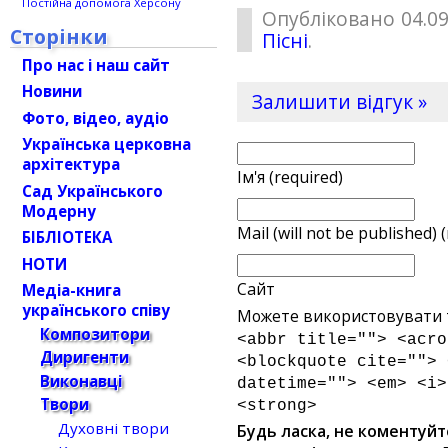
Постійна допомога Херсону
Опубліковано 04.09
Сторінки
Пісні
.
Про нас і наш сайт
Новини
Залишити відгук »
Фото, відео, аудіо
Українська церковна
архітектура
Ім'я (required)
Сад Українського
Модерну
Mail (will not be published) 
БІБЛІОТЕКА
НОТИ
Сайт
Медіа-книга
українського співу
Можете використовувати т
Композитори
<abbr title=""> <acro
Диригенти
<blockquote cite=""> 
Виконавці
datetime=""> <em> <i>
Твори
<strong>
Духовні твори
Будь ласка, не коментуйт