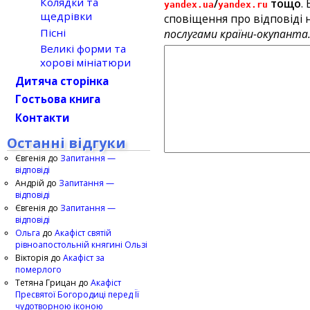
Колядки та
/
тощо
.
yandex.ua
yandex.ru
щедрівки
сповіщення про відповіді н
Пісні
послугами країни-окупанта
Великі форми та
хорові мініатюри
Дитяча сторінка
Гостьова книга
Контакти
Останні відгуки
Євгенія
до
Запитання —
відповіді
Андрій
до
Запитання —
відповіді
Євгенія
до
Запитання —
відповіді
Ольга
до
Акафіст святій
рівноапостольній княгині Ользі
Вікторія
до
Акафіст за
померлого
Тетяна Грицан
до
Акафіст
Пресвятої Богородиці перед Її
чудотворною іконою