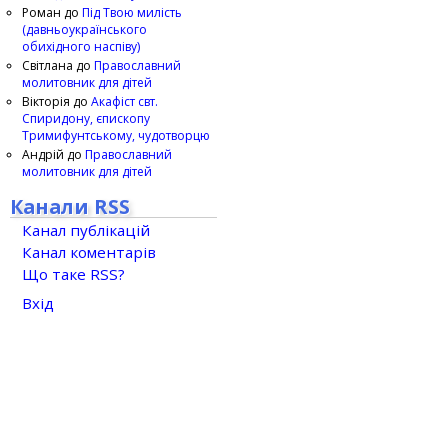
Роман
до
Під Твою милість
(давньоукраїнського
обихідного наспіву)
Світлана
до
Православний
молитовник для дітей
Вікторія
до
Акафіст свт.
Спиридону, єпископу
Тримифунтському, чудотворцю
Андрій
до
Православний
молитовник для дітей
Канали RSS
Канал публікацій
Канал коментарів
Що таке RSS?
Вхід