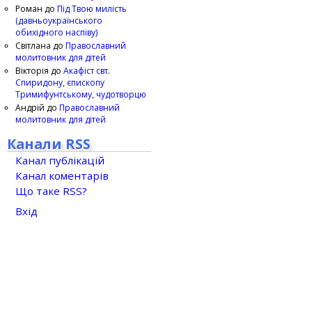
Роман
до
Під Твою милість
(давньоукраїнського
обихідного наспіву)
Світлана
до
Православний
молитовник для дітей
Вікторія
до
Акафіст свт.
Спиридону, єпископу
Тримифунтському, чудотворцю
Андрій
до
Православний
молитовник для дітей
Канали RSS
Канал публікацій
Канал коментарів
Що таке RSS?
Вхід