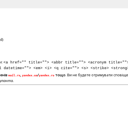
d)
и:
<a href="" title=""> <abbr title=""> <acronym title=""
l datetime=""> <em> <i> <q cite=""> <s> <strike> <strong
менів
,
/
тощо
. Ви не будете отримувати сповіще
mail.ru
yandex.ua
yandex.ru
купанта.