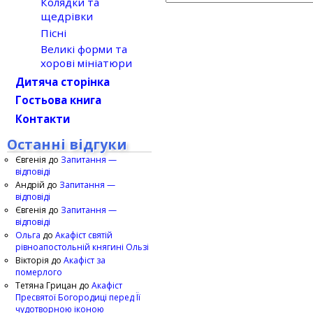
Колядки та
щедрівки
Пісні
Великі форми та
хорові мініатюри
Дитяча сторінка
Гостьова книга
Контакти
Останні відгуки
Євгенія
до
Запитання —
відповіді
Андрій
до
Запитання —
відповіді
Євгенія
до
Запитання —
відповіді
Ольга
до
Акафіст святій
рівноапостольній княгині Ользі
Вікторія
до
Акафіст за
померлого
Тетяна Грицан
до
Акафіст
Пресвятої Богородиці перед Її
чудотворною іконою