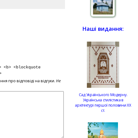
Наші видання:
> <b> <blockquote
>
ння про відповіді на відгуки.
Не
Сад Українського Модерну.
Українська стилістика в
архітектурі першої половини ХХ
ст.