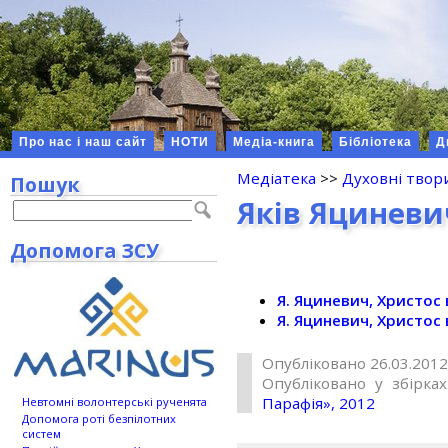
Про нас і наш сайт
НОТИ
Медіа-книга
Бібліотека
Д
Медіатека
>>
Духовні твор
Пошук
Яків Яциневи
Допомога ЗСУ
Я. Яциневич, Христос
Я. Яциневич, Христос
Опубліковано 26.03.2012
Опубліковано у збірка
Парафія», 2012
Невтомні волонтерські рученята
Допомога роті безпілотних
систем