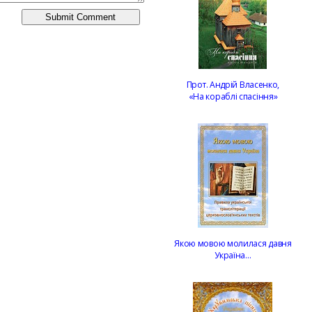
Прот. Андрій Власенко,
«На кораблі спасіння»
Якою мовою молилася давня
Україна…