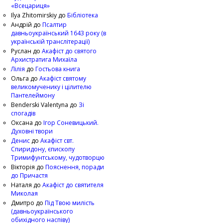
«Всецариця»
Ilya Zhitomirskiy
до
Бібліотека
Андрій
до
Псалтир
давньоукраїнський 1643 року (в
українській транслітерації)
Руслан
до
Акафіст до святого
Архистратига Михаїла
Лілія
до
Гостьова книга
Ольга
до
Акафіст святому
великомученику і цілителю
Пантелеймону
Benderski Valentyna
до
Зі
спогадів
Оксана
до
Ігор Соневицький.
Духовні твори
Денис
до
Акафіст свт.
Спиридону, єпископу
Тримифунтському, чудотворцю
Вікторія
до
Пояснення, поради
до Причастя
Наталя
до
Акафіст до святителя
Миколая
Дмитро
до
Під Твою милість
(давньоукраїнського
обихідного наспіву)