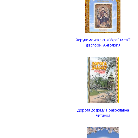
Херувимська пісня України та її
діаспори. Антологія
Дорога додому. Православна
читанка