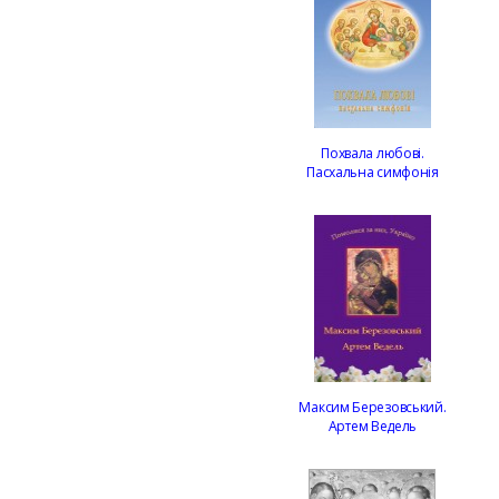
Похвала любові.
Пасхальна симфонія
Максим Березовський.
Артем Ведель