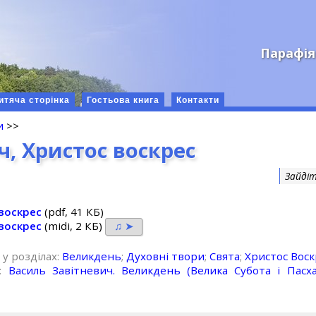
Парафія
итяча сторінка
Гостьова книга
Контакти
и
>>
ч, Христос воскрес
Зайдіт
 воскрес
(pdf, 41 КБ)
 воскрес
(midi, 2 КБ)
♫ ➤
 у розділах:
Великдень
;
Духовні твори
;
Свята
;
Христос Воск
х:
Василь Завітневич. Великдень (Велика Субота і Пасха