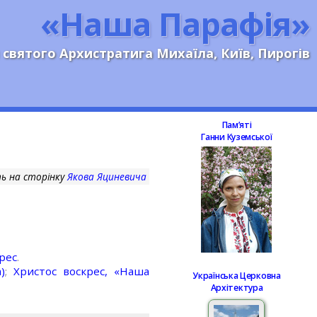
«Наша Парафія»
 святого Архистратига Михаїла, Київ, Пирогів
Памʼяті
Ганни Куземської
ь на сторінку
Якова Яциневича
рес
.
)
;
Христос воскрес, «Наша
Українська Церковна
Архітектура