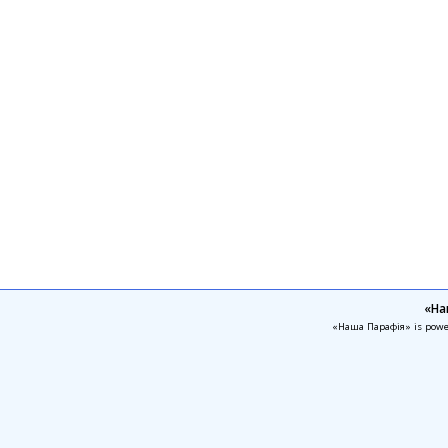
«На
«Наша Парафія» is pow