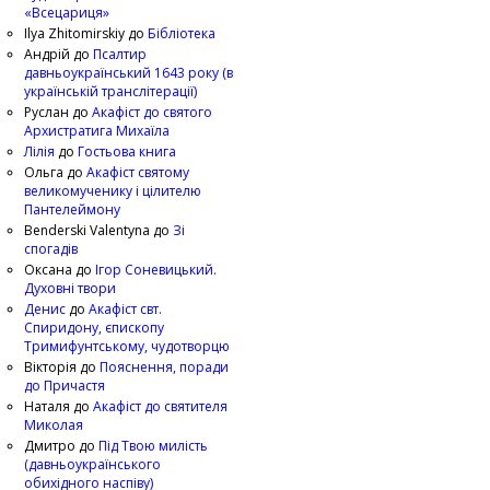
«Всецариця»
Ilya Zhitomirskiy
до
Бібліотека
Андрій
до
Псалтир
давньоукраїнський 1643 року (в
українській транслітерації)
Руслан
до
Акафіст до святого
Архистратига Михаїла
Лілія
до
Гостьова книга
Ольга
до
Акафіст святому
великомученику і цілителю
Пантелеймону
Benderski Valentyna
до
Зі
спогадів
Оксана
до
Ігор Соневицький.
Духовні твори
Денис
до
Акафіст свт.
Спиридону, єпископу
Тримифунтському, чудотворцю
Вікторія
до
Пояснення, поради
до Причастя
Наталя
до
Акафіст до святителя
Миколая
Дмитро
до
Під Твою милість
(давньоукраїнського
обихідного наспіву)