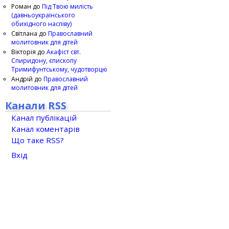
Роман
до
Під Твою милість
(давньоукраїнського
обихідного наспіву)
Світлана
до
Православний
молитовник для дітей
Вікторія
до
Акафіст свт.
Спиридону, єпископу
Тримифунтському, чудотворцю
Андрій
до
Православний
молитовник для дітей
Канали RSS
Канал публікацій
Канал коментарів
Що таке RSS?
Вхід