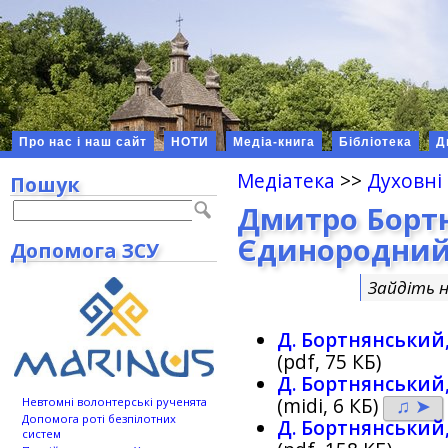
Про нас і наш сайт
НОТИ
Медіа-книга
Бібліотека
Д
Медіатека
>>
Духовні
Пошук
Дмитро Борт
Єдинородний 
Допомога ЗСУ
Зайдіть 
Д. Бортнянський
(pdf, 75 КБ)
Д. Бортнянський
(midi, 6 КБ)
♫ ➤
Невтомні волонтерські рученята
Допомога роті безпілотних
Д. Бортнянський
систем