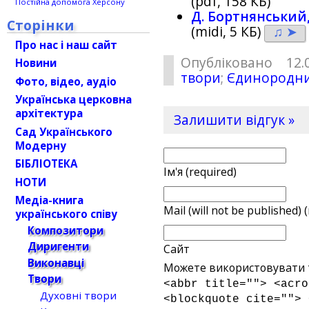
(pdf, 158 КБ)
Постійна допомога Херсону
Д. Бортнянський
Сторінки
(midi, 5 КБ)
♫ ➤
Про нас і наш сайт
Опубліковано 12.
Новини
твори
;
Єдинородни
Фото, відео, аудіо
Українська церковна
архітектура
Залишити відгук »
Сад Українського
Модерну
БІБЛІОТЕКА
Ім'я (required)
НОТИ
Медіа-книга
Mail (will not be published) 
українського співу
Композитори
Диригенти
Сайт
Виконавці
Можете використовувати т
Твори
<abbr title=""> <acro
Духовні твори
<blockquote cite=""> 