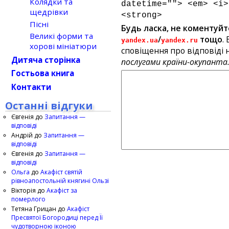
Колядки та
datetime=""> <em> <i>
щедрівки
<strong>
Пісні
Будь ласка, не коментуйт
Великі форми та
/
тощо
.
yandex.ua
yandex.ru
хорові мініатюри
сповіщення про відповіді н
Дитяча сторінка
послугами країни-окупанта
Гостьова книга
Контакти
Останні відгуки
Євгенія
до
Запитання —
відповіді
Андрій
до
Запитання —
відповіді
Євгенія
до
Запитання —
відповіді
Ольга
до
Акафіст святій
рівноапостольній княгині Ользі
Вікторія
до
Акафіст за
померлого
Тетяна Грицан
до
Акафіст
Пресвятої Богородиці перед Її
чудотворною іконою