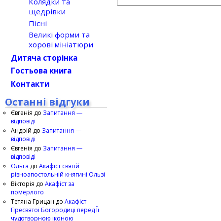
Колядки та
щедрівки
Пісні
Великі форми та
хорові мініатюри
Дитяча сторінка
Гостьова книга
Контакти
Останні відгуки
Євгенія
до
Запитання —
відповіді
Андрій
до
Запитання —
відповіді
Євгенія
до
Запитання —
відповіді
Ольга
до
Акафіст святій
рівноапостольній княгині Ользі
Вікторія
до
Акафіст за
померлого
Тетяна Грицан
до
Акафіст
Пресвятої Богородиці перед Її
чудотворною іконою