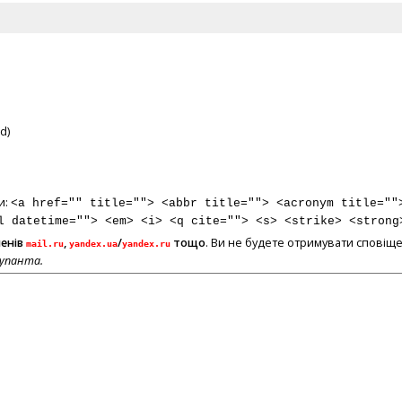
d)
и:
<a href="" title=""> <abbr title=""> <acronym title=""
l datetime=""> <em> <i> <q cite=""> <s> <strike> <strong
менів
,
/
тощо
. Ви не будете отримувати сповіще
mail.ru
yandex.ua
yandex.ru
купанта.