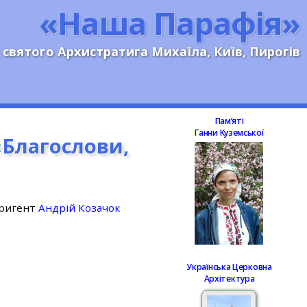
«Наша Парафія»
 святого Архистратига Михаїла, Київ, Пирогів
Памʼяті
Ганни Куземської
«Благослови,
иригент
Андрій Козачок
Українська Церковна
Архітектура