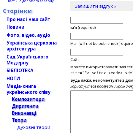
Постійна допомога Херсону
Залишити відгук »
Сторінки
Про нас і наш сайт
Новини
Ім'я (required)
Фото, відео, аудіо
Українська церковна
Mail (will not be published) (require
архітектура
Сад Українського
Сайт
Модерну
Можете використовувати такі теґ
БІБЛІОТЕКА
cite=""> <cite> <code> <de
НОТИ
Будь ласка, не коментуйте з до
Медіа-книга
користуйтеся послугами країни-о
українського співу
Композитори
Диригенти
Виконавці
Твори
Духовні твори