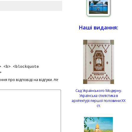
Наші видання:
> <b> <blockquote
>
ння про відповіді на відгуки.
Не
Сад Українського Модерну.
Українська стилістика в
архітектурі першої половини ХХ
ст.