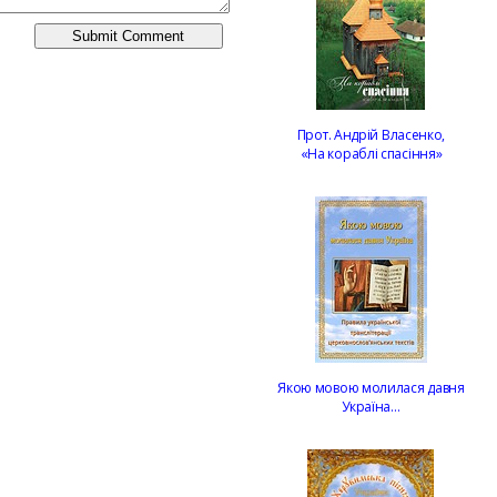
Прот. Андрій Власенко,
«На кораблі спасіння»
Якою мовою молилася давня
Україна…