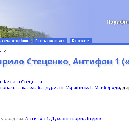
Парафія
итяча сторінка
Гостьова книга
Контакти
и
>>
ирило Стеценко, Антифон 1 (
т. Кирила Стеценка
іональна капела бандуристів України ім. Г. Майбороди
, д
 у розділах:
Антифон 1
;
Духовні твори
;
Літургія
.