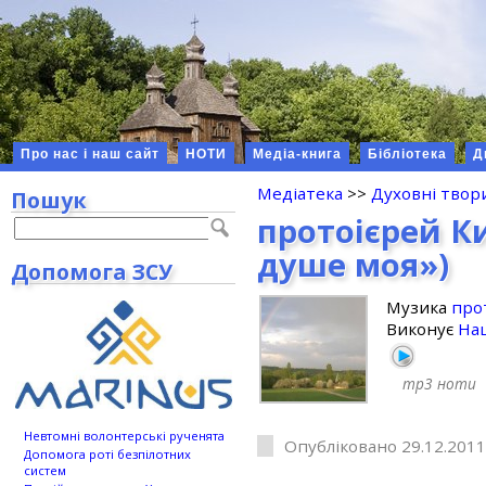
Про нас і наш сайт
НОТИ
Медіа-книга
Бібліотека
Д
Медіатека
>>
Духовні твор
Пошук
протоієрей К
душе моя»)
Допомога ЗСУ
Музика
про
Виконує
Нац
mp3
ноти
Невтомні волонтерські рученята
Опубліковано 29.12.2011
Допомога роті безпілотних
систем