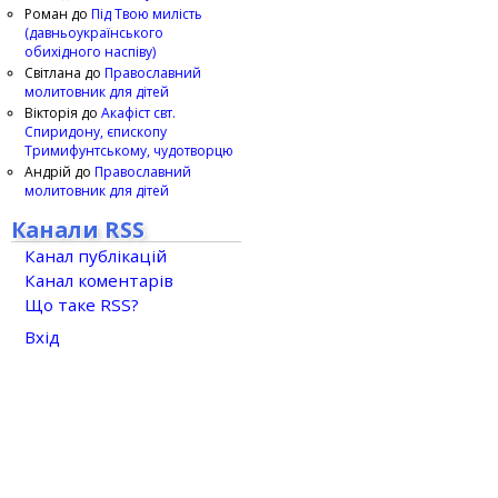
Роман
до
Під Твою милість
(давньоукраїнського
обихідного наспіву)
Світлана
до
Православний
молитовник для дітей
Вікторія
до
Акафіст свт.
Спиридону, єпископу
Тримифунтському, чудотворцю
Андрій
до
Православний
молитовник для дітей
Канали RSS
Канал публікацій
Канал коментарів
Що таке RSS?
Вхід