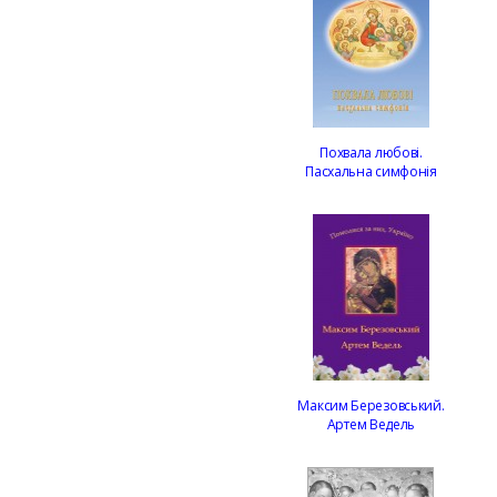
Похвала любові.
Пасхальна симфонія
Максим Березовський.
Артем Ведель