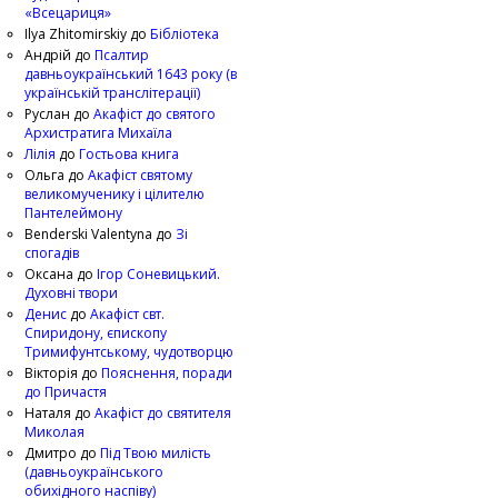
«Всецариця»
Ilya Zhitomirskiy
до
Бібліотека
Андрій
до
Псалтир
давньоукраїнський 1643 року (в
українській транслітерації)
Руслан
до
Акафіст до святого
Архистратига Михаїла
Лілія
до
Гостьова книга
Ольга
до
Акафіст святому
великомученику і цілителю
Пантелеймону
Benderski Valentyna
до
Зі
спогадів
Оксана
до
Ігор Соневицький.
Духовні твори
Денис
до
Акафіст свт.
Спиридону, єпископу
Тримифунтському, чудотворцю
Вікторія
до
Пояснення, поради
до Причастя
Наталя
до
Акафіст до святителя
Миколая
Дмитро
до
Під Твою милість
(давньоукраїнського
обихідного наспіву)