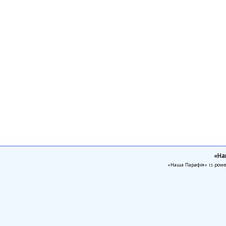
«На
«Наша Парафія» is pow