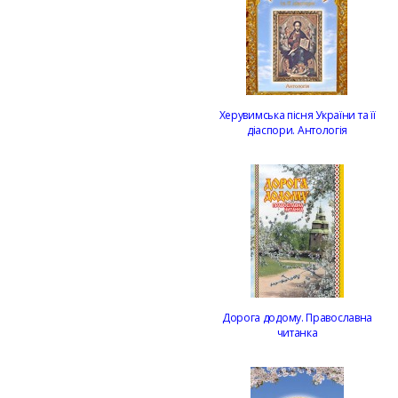
Херувимська пісня України та її
діаспори. Антологія
Дорога додому. Православна
читанка