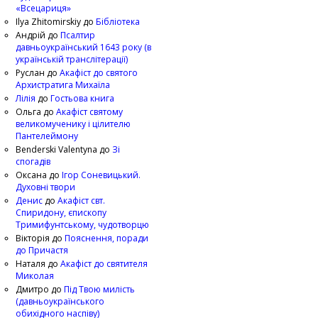
«Всецариця»
Ilya Zhitomirskiy
до
Бібліотека
Андрій
до
Псалтир
давньоукраїнський 1643 року (в
українській транслітерації)
Руслан
до
Акафіст до святого
Архистратига Михаїла
Лілія
до
Гостьова книга
Ольга
до
Акафіст святому
великомученику і цілителю
Пантелеймону
Benderski Valentyna
до
Зі
спогадів
Оксана
до
Ігор Соневицький.
Духовні твори
Денис
до
Акафіст свт.
Спиридону, єпископу
Тримифунтському, чудотворцю
Вікторія
до
Пояснення, поради
до Причастя
Наталя
до
Акафіст до святителя
Миколая
Дмитро
до
Під Твою милість
(давньоукраїнського
обихідного наспіву)