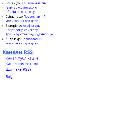
Роман
до
Під Твою милість
(давньоукраїнського
обихідного наспіву)
Світлана
до
Православний
молитовник для дітей
Вікторія
до
Акафіст свт.
Спиридону, єпископу
Тримифунтському, чудотворцю
Андрій
до
Православний
молитовник для дітей
Канали RSS
Канал публікацій
Канал коментарів
Що таке RSS?
Вхід