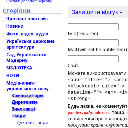
Постійна допомога Херсону
Сторінки
Залишити відгук »
Про нас і наш сайт
Новини
Ім'я (required)
Фото, відео, аудіо
Українська церковна
архітектура
Mail (will not be published) 
Сад Українського
Модерну
Сайт
БІБЛІОТЕКА
Можете використовувати т
НОТИ
<abbr title=""> <acro
Медіа-книга
<blockquote cite=""> 
українського співу
datetime=""> <em> <i>
Композитори
<strong>
Диригенти
Будь ласка, не коментуйт
Виконавці
/
тощо
.
yandex.ua
yandex.ru
Твори
сповіщення про відповіді н
Духовні твори
послугами країни-окупанта