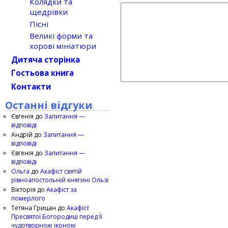
Колядки та
щедрівки
Пісні
Великі форми та
хорові мініатюри
Дитяча сторінка
Гостьова книга
Контакти
Останні відгуки
Євгенія
до
Запитання —
відповіді
Андрій
до
Запитання —
відповіді
Євгенія
до
Запитання —
відповіді
Ольга
до
Акафіст святій
рівноапостольній княгині Ользі
Вікторія
до
Акафіст за
померлого
Тетяна Грицан
до
Акафіст
Пресвятої Богородиці перед Її
чудотворною іконою