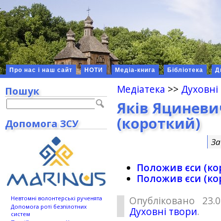
Про нас і наш сайт
НОТИ
Медіа-книга
Бібліотека
Д
Медіатека
>>
Духовні
Пошук
Яків Яциневи
(короткий)
Допомога ЗСУ
За
Положив єси (ко
Положив єси (ко
Опубліковано 23.
Невтомні волонтерські рученята
Допомога роті безпілотних
Духовні твори
.
систем