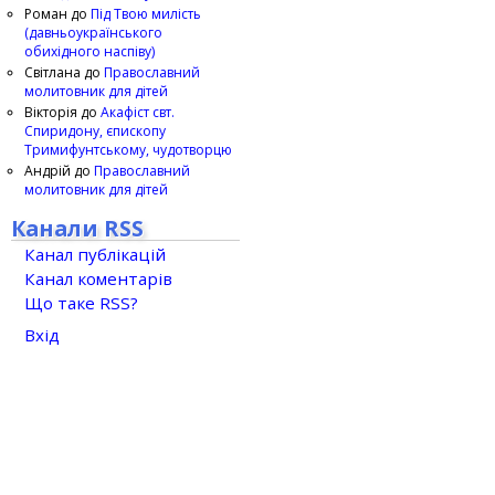
Роман
до
Під Твою милість
(давньоукраїнського
обихідного наспіву)
Світлана
до
Православний
молитовник для дітей
Вікторія
до
Акафіст свт.
Спиридону, єпископу
Тримифунтському, чудотворцю
Андрій
до
Православний
молитовник для дітей
Канали RSS
Канал публікацій
Канал коментарів
Що таке RSS?
Вхід