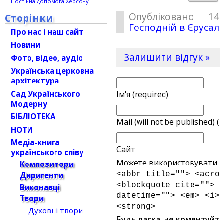
Постійна допомога Херсону
Опубліковано 1
Сторінки
Господній в Єруса
Про нас і наш сайт
Новини
Залишити відгук »
Фото, відео, аудіо
Українська церковна
архітектура
Сад Українського
Ім'я (required)
Модерну
БІБЛІОТЕКА
Mail (will not be published) 
НОТИ
Медіа-книга
Сайт
українського співу
Можете використовувати т
Композитори
<abbr title=""> <acro
Диригенти
<blockquote cite=""> 
Виконавці
datetime=""> <em> <i>
Твори
<strong>
Духовні твори
Будь ласка, не коментуйт