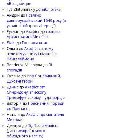
«Всецариця»
Ilya Zhitomirskiy
до
Бібліотека
Андрій
до
Псалтир
давньоукраїнський 1643 року (в
українській транслітерації)
Руслан
до
Акафіст до святого
Архистратига Михаїла
Лілія
до
Гостьова книга
Ольга
до
Акафіст святому
великомученику і цілителю
Пантелеймону
Benderski Valentyna
до
Зі
спогадів
Оксана
до
Ігор Соневицький.
Духовні твори
Денис
до
Акафіст свт.
Спиридону, єпископу
Тримифунтському, чудотворцю
Вікторія
до
Пояснення, поради
до Причастя
Наталя
до
Акафіст до святителя
Миколая
Дмитро
до
Під Твою милість
(давньоукраїнського
обихідного наспіву)