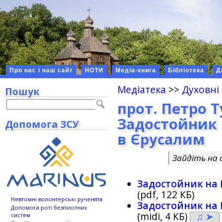
Про нас і наш сайт
НОТИ
Медіа-книга
Бібліотека
Д
Медіатека
>>
Духовні
Пошук
прот. Петро 
Задостойник 
Допомога ЗСУ
в Єрусалим
Зайдіть на 
Задостойник на 
(pdf, 122 КБ)
Невтомні волонтерські рученята
Задостойник на 
Допомога роті безпілотних
(midi, 4 КБ)
♫ ➤
систем