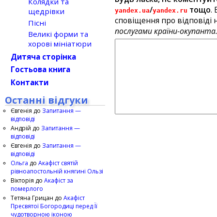
Колядки та
/
тощо
.
щедрівки
yandex.ua
yandex.ru
сповіщення про відповіді н
Пісні
послугами країни-окупанта
Великі форми та
хорові мініатюри
Дитяча сторінка
Гостьова книга
Контакти
Останні відгуки
Євгенія
до
Запитання —
відповіді
Андрій
до
Запитання —
відповіді
Євгенія
до
Запитання —
відповіді
Ольга
до
Акафіст святій
рівноапостольній княгині Ользі
Вікторія
до
Акафіст за
померлого
Тетяна Грицан
до
Акафіст
Пресвятої Богородиці перед Її
чудотворною іконою