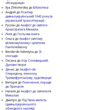
«Всецариця»
Ilya Zhitomirskiy
до
Бібліотека
Андрій
до
Псалтир
давньоукраїнський 1643 року (в
українській транслітерації)
Руслан
до
Акафіст до святого
Архистратига Михаїла
Лілія
до
Гостьова книга
Ольга
до
Акафіст святому
великомученику і цілителю
Пантелеймону
Benderski Valentyna
до
Зі
спогадів
Оксана
до
Ігор Соневицький.
Духовні твори
Денис
до
Акафіст свт.
Спиридону, єпископу
Тримифунтському, чудотворцю
Вікторія
до
Пояснення, поради
до Причастя
Наталя
до
Акафіст до святителя
Миколая
Дмитро
до
Під Твою милість
(давньоукраїнського
обихідного наспіву)