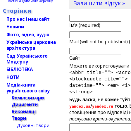
Постійна допомога Херсону
Залишити відгук »
Сторінки
Про нас і наш сайт
Ім'я (required)
Новини
Фото, відео, аудіо
Mail (will not be published) 
Українська церковна
архітектура
Сад Українського
Сайт
Модерну
Можете використовувати т
БІБЛІОТЕКА
<abbr title=""> <acro
НОТИ
<blockquote cite=""> 
Медіа-книга
datetime=""> <em> <i>
українського співу
<strong>
Композитори
Будь ласка, не коментуйт
Диригенти
/
тощо
.
yandex.ua
yandex.ru
Виконавці
сповіщення про відповіді н
Твори
послугами країни-окупанта
Духовні твори