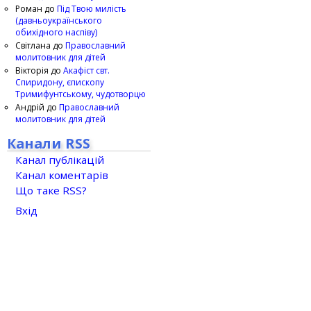
Роман
до
Під Твою милість
(давньоукраїнського
обихідного наспіву)
Світлана
до
Православний
молитовник для дітей
Вікторія
до
Акафіст свт.
Спиридону, єпископу
Тримифунтському, чудотворцю
Андрій
до
Православний
молитовник для дітей
Канали RSS
Канал публікацій
Канал коментарів
Що таке RSS?
Вхід