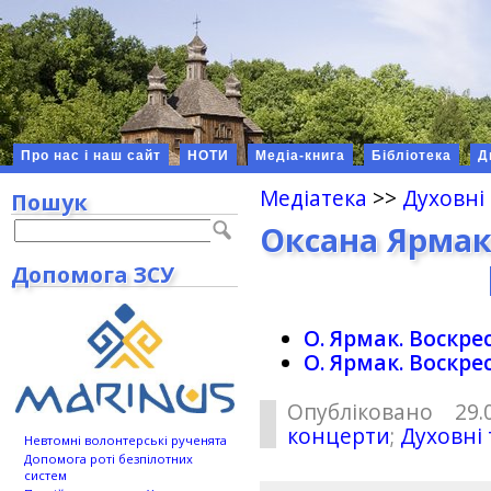
Про нас і наш сайт
НОТИ
Медіа-книга
Бібліотека
Д
Медіатека
>>
Духовні
Пошук
Оксана Ярмак
Допомога ЗСУ
О. Ярмак. Воскре
О. Ярмак. Воскре
Опубліковано 29.
концерти
;
Духовні
Невтомні волонтерські рученята
Допомога роті безпілотних
систем