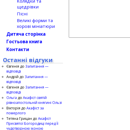
Колядки та
щедрівки
Пісні
Великі форми та
хорові мініатюри
Дитяча сторінка
Гостьова книга
Контакти
Останні відгуки
Євгенія
до
Запитання —
відповіді
Андрій
до
Запитання —
відповіді
Євгенія
до
Запитання —
відповіді
Ольга
до
Акафіст святій
рівноапостольній княгині Ользі
Вікторія
до
Акафіст за
померлого
Тетяна Грицан
до
Акафіст
Пресвятої Богородиці перед Її
чудотворною іконою