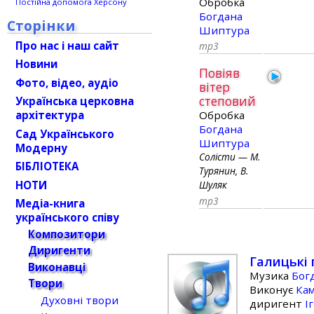
Обробка
Постійна допомога Херсону
Богдана
Сторінки
Шиптура
Про нас і наш сайт
mp3
Новини
Повіяв
Фото, відео, аудіо
вітер
степовий
Українська церковна
архітектура
Обробка
Богдана
Сад Українського
Шиптура
Модерну
Солісти — М.
БІБЛІОТЕКА
Турянин, В.
НОТИ
Шуляк
mp3
Медіа-книга
українського співу
Композитори
Диригенти
Галицькі
Виконавці
Музика
Бог
Твори
Виконує
Кам
Духовні твори
диригент
І