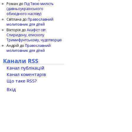
Роман
до
Під Твою милість
(давньоукраїнського
обихідного наспіву)
Світлана
до
Православний
молитовник для дітей
Вікторія
до
Акафіст свт.
Спиридону, єпископу
Тримифунтському, чудотворцю
Андрій
до
Православний
молитовник для дітей
Канали RSS
Канал публікацій
Канал коментарів
Що таке RSS?
Вхід