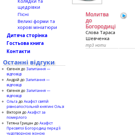
Колядки та
щедрівки
Молитва
Пісні
до
Великі форми та
Богородиці
хорові мініатюри
Слова Тараса
Дитяча сторінка
Шевченка
Гостьова книга
mp3
ноти
Контакти
Останні відгуки
Євгенія
до
Запитання —
відповіді
Андрій
до
Запитання —
відповіді
Євгенія
до
Запитання —
відповіді
Ольга
до
Акафіст святій
рівноапостольній княгині Ользі
Вікторія
до
Акафіст за
померлого
Тетяна Грицан
до
Акафіст
Пресвятої Богородиці перед Її
чудотворною іконою