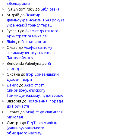
«Всецариця»
Ilya Zhitomirskiy
до
Бібліотека
Андрій
до
Псалтир
давньоукраїнський 1643 року (в
українській транслітерації)
Руслан
до
Акафіст до святого
Архистратига Михаїла
Лілія
до
Гостьова книга
Ольга
до
Акафіст святому
великомученику і цілителю
Пантелеймону
Benderski Valentyna
до
Зі
спогадів
Оксана
до
Ігор Соневицький.
Духовні твори
Денис
до
Акафіст свт.
Спиридону, єпископу
Тримифунтському, чудотворцю
Вікторія
до
Пояснення, поради
до Причастя
Наталя
до
Акафіст до святителя
Миколая
Дмитро
до
Під Твою милість
(давньоукраїнського
обихідного наспіву)