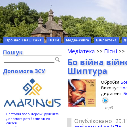
Про нас і наш сайт
НОТИ
Медіа-книга
Бібліотека
Д
Медіатека
>>
Пісні
>>
Пошук
Бо війна війн
Шиптура
Допомога ЗСУ
Обробка
Бо
Виконує
Чол
диригент
Б
mp3
Невтомні волонтерські рученята
Допомога роті безпілотних
Опубліковано 29.1
систем