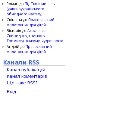
Роман
до
Під Твою милість
(давньоукраїнського
обихідного наспіву)
Світлана
до
Православний
молитовник для дітей
Вікторія
до
Акафіст свт.
Спиридону, єпископу
Тримифунтському, чудотворцю
Андрій
до
Православний
молитовник для дітей
Канали RSS
Канал публікацій
Канал коментарів
Що таке RSS?
Вхід