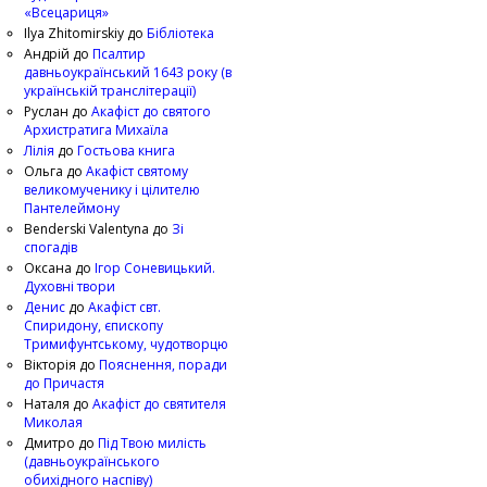
«Всецариця»
Ilya Zhitomirskiy
до
Бібліотека
Андрій
до
Псалтир
давньоукраїнський 1643 року (в
українській транслітерації)
Руслан
до
Акафіст до святого
Архистратига Михаїла
Лілія
до
Гостьова книга
Ольга
до
Акафіст святому
великомученику і цілителю
Пантелеймону
Benderski Valentyna
до
Зі
спогадів
Оксана
до
Ігор Соневицький.
Духовні твори
Денис
до
Акафіст свт.
Спиридону, єпископу
Тримифунтському, чудотворцю
Вікторія
до
Пояснення, поради
до Причастя
Наталя
до
Акафіст до святителя
Миколая
Дмитро
до
Під Твою милість
(давньоукраїнського
обихідного наспіву)