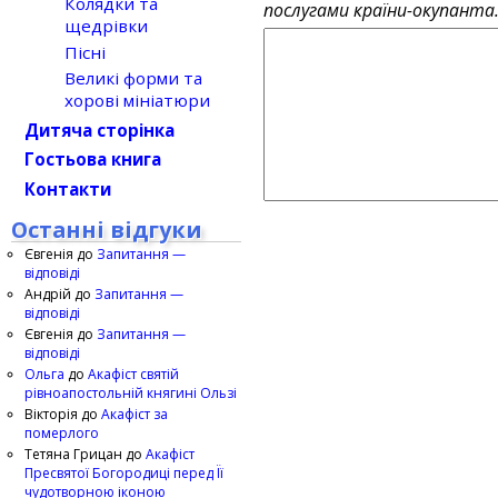
Колядки та
послугами країни-окупанта
щедрівки
Пісні
Великі форми та
хорові мініатюри
Дитяча сторінка
Гостьова книга
Контакти
Останні відгуки
Євгенія
до
Запитання —
відповіді
Андрій
до
Запитання —
відповіді
Євгенія
до
Запитання —
відповіді
Ольга
до
Акафіст святій
рівноапостольній княгині Ользі
Вікторія
до
Акафіст за
померлого
Тетяна Грицан
до
Акафіст
Пресвятої Богородиці перед Її
чудотворною іконою