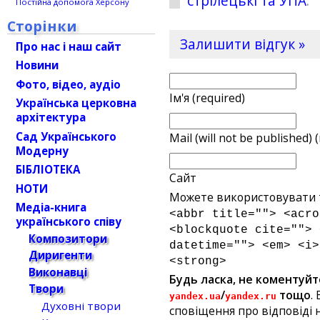
стрілецькі та УПА
.
Постійна допомога Херсону
Сторінки
Залишити відгук »
Про нас і наш сайт
Новини
Фото, відео, аудіо
Ім'я (required)
Українська церковна
архітектура
Сад Українського
Mail (will not be published) 
Модерну
БІБЛІОТЕКА
Сайт
НОТИ
Можете використовувати т
Медіа-книга
<abbr title=""> <acro
українського співу
<blockquote cite=""> 
Композитори
datetime=""> <em> <i>
Диригенти
<strong>
Виконавці
Будь ласка, не коментуйт
Твори
/
тощо
.
yandex.ua
yandex.ru
Духовні твори
сповіщення про відповіді н