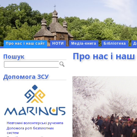
Про нас і наш сайт
НОТИ
Медіа-книга
Бібліотека
Д
Про нас і наш
Пошук
Допомога ЗСУ
Невтомні волонтерські рученята
Допомога роті безпілотних
систем