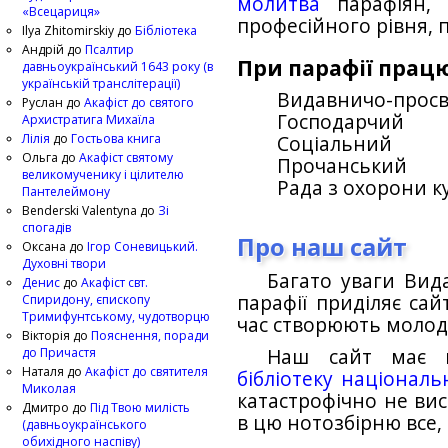
молитва
парафіян
«Всецариця»
професійного рівня, 
Ilya Zhitomirskiy
до
Бібліотека
Андрій
до
Псалтир
При парафії прац
давньоукраїнський 1643 року (в
українській транслітерації)
Видавничо-прос
Руслан
до
Акафіст до святого
Господарчий
Архистратига Михаїла
Лілія
до
Гостьова книга
Соціальний
Ольга
до
Акафіст святому
Прочанський
великомученику і цілителю
Рада з охорони к
Пантелеймону
Benderski Valentyna
до
Зі
спогадів
Про наш сайт
Оксана
до
Ігор Соневицький.
Духовні твори
Багато уваги Вид
Денис
до
Акафіст свт.
парафії приділяє сай
Спиридону, єпископу
Тримифунтському, чудотворцю
час створюють молоді
Вікторія
до
Пояснення, поради
до Причастя
Наш сайт має 
Наталя
до
Акафіст до святителя
бібліотеку національ
Миколая
катастрофічно не вис
Дмитро
до
Під Твою милість
в цю нотозбірню все,
(давньоукраїнського
обихідного наспіву)