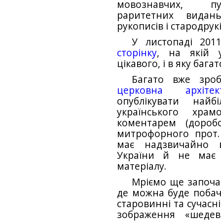
мовознавчих, пуб
раритетних видан
рукописів і стародрукі
У листопаді 20
сторінку
, на якій 
цікавого, і в яку бага
Багато вже зро
церковна архітект
опублікувати найб
українського хра
коментарем (дороб
митрофорного прот.
має надзвичайно в
України й не має 
матеріалу.
Мріємо ще започат
де можна буде побачи
старовинні та сучасн
зображення «шедев