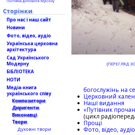
Постійна допомога Херсону
Сторінки
Про нас і наш сайт
Новини
Фото, відео, аудіо
Українська церковна
архітектура
Сад Українського
Модерну
[ПЕРЕГЛЯД З
БІБЛІОТЕКА
НОТИ
Медіа-книга
богослужінь на се
українського співу
Церковний кале
Композитори
Наші видання
Диригенти
«Путівник проча
Виконавці
(цикл радіоперед
Твори
Прощі
Фото, відео, ауд
Духовні твори