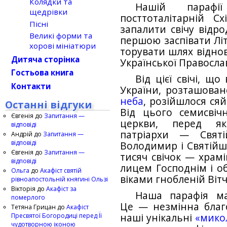
Колядки та
Нашій параф
щедрівки
посттоталітарній Сх
Пісні
запалити свічу відр
Великі форми та
першою заспівати Лі
хорові мініатюри
торувати шлях відно
Дитяча сторінка
Української Правосла
Гостьова книга
Від цієї свічі, щ
Контакти
України, розташован
неба
, розійшлося сяй
Останні відгуки
Від цього семисвічн
Євгенія
до
Запитання —
церкви, перед я
відповіді
патріархи — Святі
Андрій
до
Запитання —
відповіді
Володимир і Святійш
Євгенія
до
Запитання —
тисяч свічок — храм
відповіді
лицем Господнім і о
Ольга
до
Акафіст святій
віками гнобленій Вітч
рівноапостольній княгині Ользі
Вікторія
до
Акафіст за
Наша парафія ма
померлого
Це — незмінна благ
Тетяна Грицан
до
Акафіст
Пресвятої Богородиці перед Її
наші унікальні
«мико
чудотворною іконою