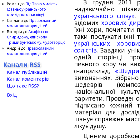
З грудня 2011 р
Роман
до
Під Твою милість
надзвичайно цік
(давньоукраїнського
обихідного наспіву)
українського співу»
,
Світлана
до
Православний
відомих
хорових дир
молитовник для дітей
їхні хори, почитати
Вікторія
до
Акафіст свт.
таки послухати їхні
Спиридону, єпископу
українських хоров
Тримифунтському, чудотворцю
Андрій
до
Православний
солістів
. Завдяки уні
молитовник для дітей
одній сторінці пр
певного хору чи вик
Канали RSS
(наприклад,
«Щедри
Канал публікацій
виконаннях. Зібрано
Канал коментарів
шедеврів (композ
Що таке RSS?
національної культ
Вхід
раритети. Проведено
підписано кожний 
матеріал для дослід
шанує справжнє мисте
лікує душу.
Цінним доробком 