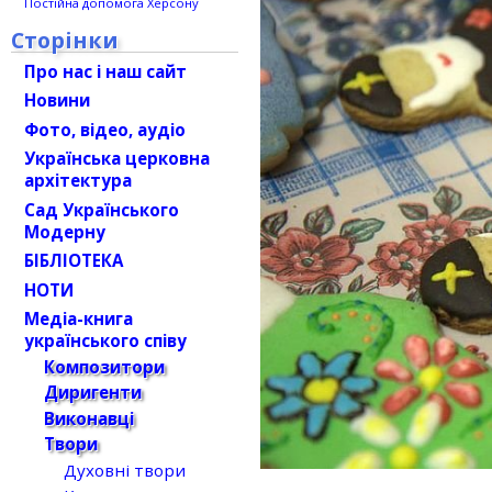
Постійна допомога Херсону
Сторінки
Про нас і наш сайт
Новини
Фото, відео, аудіо
Українська церковна
архітектура
Сад Українського
Модерну
БІБЛІОТЕКА
НОТИ
Медіа-книга
українського співу
Композитори
Диригенти
Виконавці
Твори
Духовні твори