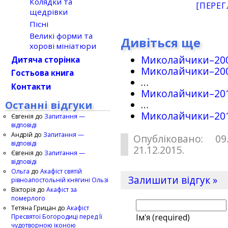
Колядки та
[ПЕРЕГ
щедрівки
Пісні
Великі форми та
Дивіться ще
хорові мініатюри
Миколайчики–20
Дитяча сторінка
Миколайчики–20
Гостьова книга
…
Контакти
Миколайчики–20
Останні відгуки
…
Миколайчики–20
Євгенія
до
Запитання —
відповіді
Андрій
до
Запитання —
Опубліковано: 09
відповіді
21.12.2015.
Євгенія
до
Запитання —
відповіді
Ольга
до
Акафіст святій
Залишити відгук »
рівноапостольній княгині Ользі
Вікторія
до
Акафіст за
померлого
Тетяна Грицан
до
Акафіст
Ім'я (required)
Пресвятої Богородиці перед Її
чудотворною іконою