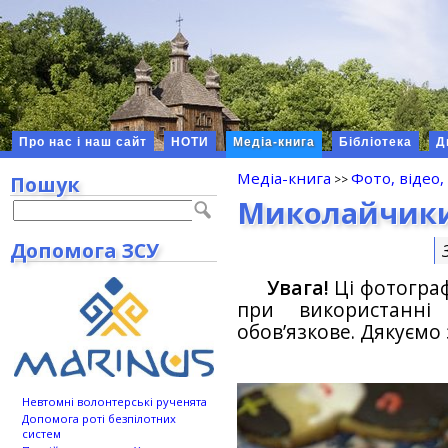
Про нас і наш сайт
НОТИ
Медіа-книга
Бібліотека
Д
Медіа-книга
Фото, відео,
Пошук
Миколайчики
Допомога ЗСУ
Увага!
Ці фотографі
при використанн
обов’язкове. Дякуємо 
Невтомні волонтерські рученята
Допомога роті безпілотних
систем