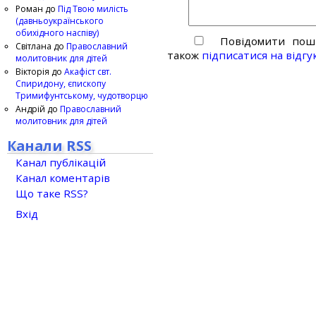
Роман
до
Під Твою милість
(давньоукраїнського
обихідного наспіву)
Повідомити пошт
Світлана
до
Православний
також
підписатися на відгу
молитовник для дітей
Вікторія
до
Акафіст свт.
Спиридону, єпископу
Тримифунтському, чудотворцю
Андрій
до
Православний
молитовник для дітей
Канали RSS
Канал публікацій
Канал коментарів
Що таке RSS?
Вхід