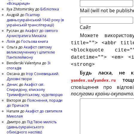
«Всецариця»
Ilya Zhitomirskiy
до
Бібліотека
Mail (will not be publish
Андрій
до
Псалтир
давньоукраїнський 1643 року (в
українській транслітерації)
Сайт
Руслан
до
Акафіст до святого
Можете використов
Архистратига Михаїла
Лілія
до
Гостьова книга
title=""> <abbr titl
Ольга
до
Акафіст святому
<blockquote cite
великомученику і цілителю
Пантелеймону
datetime=""> <em> <
Benderski Valentyna
до
Зі
<strong>
спогадів
Будь ласка, не 
Оксана
до
Ігор Соневицький.
Духовні твори
/
тощ
yandex.ua
yandex.ru
Денис
до
Акафіст свт.
сповіщення про відпов
Спиридону, єпископу
послугами країни-окупанта
Тримифунтському, чудотворцю
Вікторія
до
Пояснення, поради
до Причастя
Наталя
до
Акафіст до святителя
Миколая
Дмитро
до
Під Твою милість
(давньоукраїнського
обихідного наспіву)