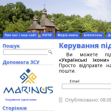
Про нас і наш сайт
НОТИ
Медіа-книга
Бібліотека
Д
Керування п
Пошук
Ви можете під
«Українські ікони»
Допомога ЗСУ
Просто відправте н
пошти.
Email
Опубліковано: 08.08
Керування підписками
Сторінки