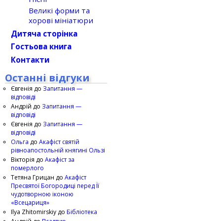
Великі форми та
хорові мініатюри
Дитяча сторінка
Гостьова книга
Контакти
Останні відгуки
Євгенія
до
Запитання —
відповіді
Андрій
до
Запитання —
відповіді
Євгенія
до
Запитання —
відповіді
Ольга
до
Акафіст святій
рівноапостольній княгині Ользі
Вікторія
до
Акафіст за
померлого
Тетяна Грицан
до
Акафіст
Пресвятої Богородиці перед Її
чудотворною іконою
«Всецариця»
Ilya Zhitomirskiy
до
Бібліотека