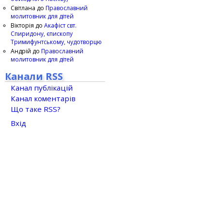
Світлана
до
Православний
молитовник для дітей
Вікторія
до
Акафіст свт.
Спиридону, єпископу
Тримифунтському, чудотворцю
Андрій
до
Православний
молитовник для дітей
Канали RSS
Канал публікацій
Канал коментарів
Що таке RSS?
Вхід