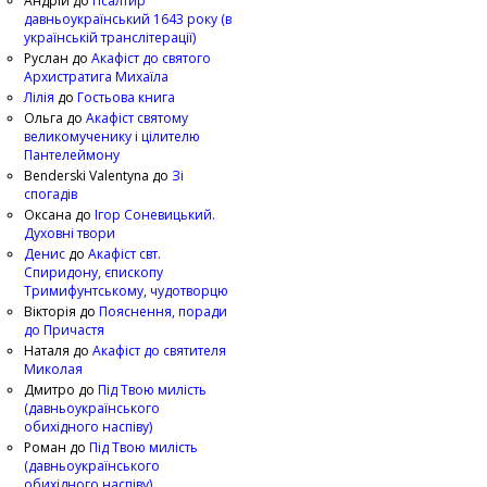
Андрій
до
Псалтир
давньоукраїнський 1643 року (в
українській транслітерації)
Руслан
до
Акафіст до святого
Архистратига Михаїла
Лілія
до
Гостьова книга
Ольга
до
Акафіст святому
великомученику і цілителю
Пантелеймону
Benderski Valentyna
до
Зі
спогадів
Оксана
до
Ігор Соневицький.
Духовні твори
Денис
до
Акафіст свт.
Спиридону, єпископу
Тримифунтському, чудотворцю
Вікторія
до
Пояснення, поради
до Причастя
Наталя
до
Акафіст до святителя
Миколая
Дмитро
до
Під Твою милість
(давньоукраїнського
обихідного наспіву)
Роман
до
Під Твою милість
(давньоукраїнського
обихідного наспіву)