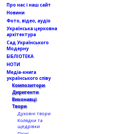
Про нас і наш сайт
Новини
Фото, відео, аудіо
Українська церковна
архітектура
Сад Українського
Модерну
БІБЛІОТЕКА
НОТИ
Медіа-книга
українського співу
Композитори
Диригенти
Виконавці
Твори
Духовні твори
Колядки та
щедрівки
Пісні