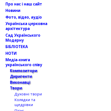
Про нас і наш сайт
Новини
Фото, відео, аудіо
Українська церковна
архітектура
Сад Українського
Модерну
БІБЛІОТЕКА
НОТИ
Медіа-книга
українського співу
Композитори
Диригенти
Виконавці
Твори
Духовні твори
Колядки та
щедрівки
Пісні