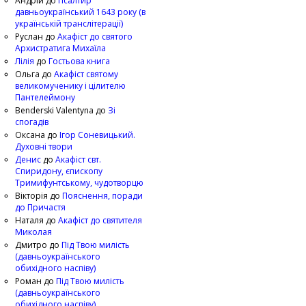
Андрій
до
Псалтир
давньоукраїнський 1643 року (в
українській транслітерації)
Руслан
до
Акафіст до святого
Архистратига Михаїла
Лілія
до
Гостьова книга
Ольга
до
Акафіст святому
великомученику і цілителю
Пантелеймону
Benderski Valentyna
до
Зі
спогадів
Оксана
до
Ігор Соневицький.
Духовні твори
Денис
до
Акафіст свт.
Спиридону, єпископу
Тримифунтському, чудотворцю
Вікторія
до
Пояснення, поради
до Причастя
Наталя
до
Акафіст до святителя
Миколая
Дмитро
до
Під Твою милість
(давньоукраїнського
обихідного наспіву)
Роман
до
Під Твою милість
(давньоукраїнського
обихідного наспіву)