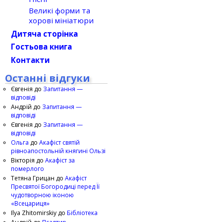
Великі форми та
хорові мініатюри
Дитяча сторінка
Гостьова книга
Контакти
Останні відгуки
Євгенія
до
Запитання —
відповіді
Андрій
до
Запитання —
відповіді
Євгенія
до
Запитання —
відповіді
Ольга
до
Акафіст святій
рівноапостольній княгині Ользі
Вікторія
до
Акафіст за
померлого
Тетяна Грицан
до
Акафіст
Пресвятої Богородиці перед Її
чудотворною іконою
«Всецариця»
Ilya Zhitomirskiy
до
Бібліотека