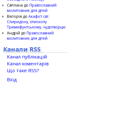
Світлана
до
Православний
молитовник для дітей
Вікторія
до
Акафіст свт.
Спиридону, єпископу
Тримифунтському, чудотворцю
Андрій
до
Православний
молитовник для дітей
Канали RSS
Канал публікацій
Канал коментарів
Що таке RSS?
Вхід