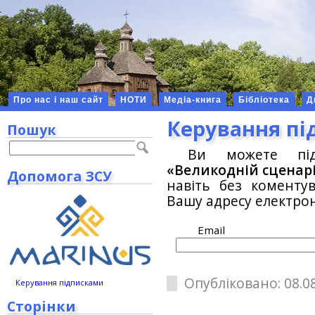
Про нас і наш сайт
НОТИ
Медіа-книга
Бібліотека
Д
Керування п
Пошук
Ви можете під
«Великодній сценарі
Допомога ЗСУ
навіть без коменту
Вашу адресу електро
Email
Опубліковано: 08.08
Керування підписками
Сторінки