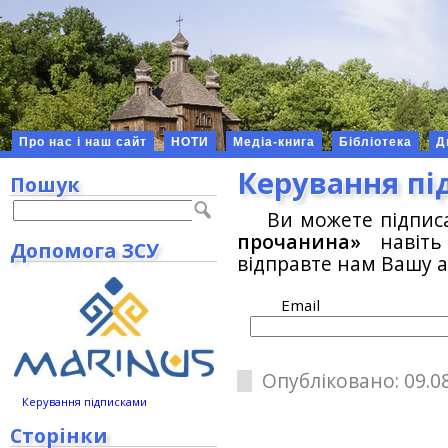
Про нас і наш сайт
НОТИ
Медіа-книга
Бібліотека
Д
Керування п
Пошук
Ви можете підпис
прочанина»
навіть 
Допомога ЗСУ
відправте нам Вашу а
Email
Опубліковано: 09.08
Керування підписками
Сторінки