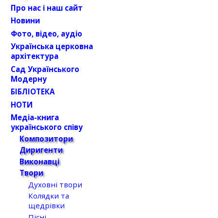
Про нас і наш сайт
Новини
Фото, відео, аудіо
Українська церковна
архітектура
Сад Українського
Модерну
БІБЛІОТЕКА
НОТИ
Медіа-книга
українського співу
Композитори
Диригенти
Виконавці
Твори
Духовні твори
Колядки та
щедрівки
Пісні