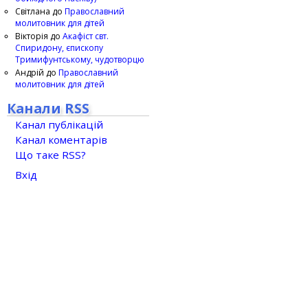
Світлана
до
Православний
молитовник для дітей
Вікторія
до
Акафіст свт.
Спиридону, єпископу
Тримифунтському, чудотворцю
Андрій
до
Православний
молитовник для дітей
Канали RSS
Канал публікацій
Канал коментарів
Що таке RSS?
Вхід