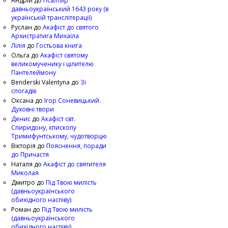
Андрій
до
Псалтир
давньоукраїнський 1643 року (в
українській транслітерації)
Руслан
до
Акафіст до святого
Архистратига Михаїла
Лілія
до
Гостьова книга
Ольга
до
Акафіст святому
великомученику і цілителю
Пантелеймону
Benderski Valentyna
до
Зі
спогадів
Оксана
до
Ігор Соневицький.
Духовні твори
Денис
до
Акафіст свт.
Спиридону, єпископу
Тримифунтському, чудотворцю
Вікторія
до
Пояснення, поради
до Причастя
Наталя
до
Акафіст до святителя
Миколая
Дмитро
до
Під Твою милість
(давньоукраїнського
обихідного наспіву)
Роман
до
Під Твою милість
(давньоукраїнського
обихідного наспіву)