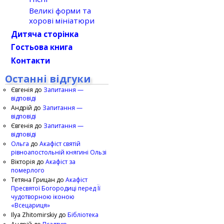
Великі форми та
хорові мініатюри
Дитяча сторінка
Гостьова книга
Контакти
Останні відгуки
Євгенія
до
Запитання —
відповіді
Андрій
до
Запитання —
відповіді
Євгенія
до
Запитання —
відповіді
Ольга
до
Акафіст святій
рівноапостольній княгині Ользі
Вікторія
до
Акафіст за
померлого
Тетяна Грицан
до
Акафіст
Пресвятої Богородиці перед Її
чудотворною іконою
«Всецариця»
Ilya Zhitomirskiy
до
Бібліотека