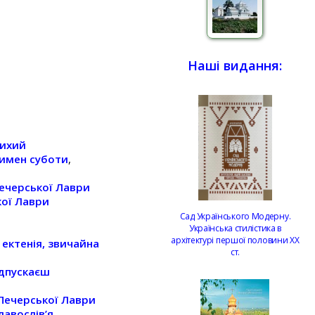
Наші видання:
тихий
имен суботи
,
Печерської Лаври
кої Лаври
Сад Українського Модерну.
Українська стилістика в
архітектурі першої половини ХХ
ектенія, звичайна
ст.
ідпускаєш
Печерської Лаври
лавослів’я