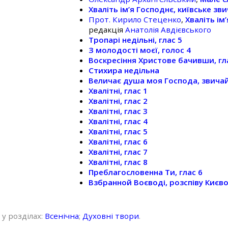
Хваліть ім’я Господнє, київське зв
Прот. Кирило Стеценко
,
Хваліть ім
редакція
Анатолія Авдієвського
Тропарі недільні, глас 5
З молодості моєї, голос 4
Воскресіння Христове бачивши, гл
Стихира недільна
Величає душа моя Господа, звича
Хвалітні, глас 1
Хвалітні, глас 2
Хвалітні, глас 3
Хвалітні, глас 4
Хвалітні, глас 5
Хвалітні, глас 6
Хвалітні, глас 7
Хвалітні, глас 8
Преблагословенна Ти, глас 6
Взбранной Воєводі, розспіву Києв
 у розділах:
Всенічна
;
Духовні твори
.