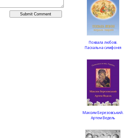
Похвала любові.
Пасхальна симфонія
Максим Березовський.
Артем Ведель