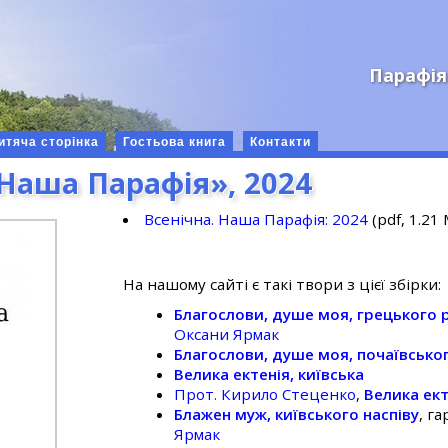
Парафія
итяча сторінка
Гостьова книга
Контакти
«Наша Парафія», 2024
Всенічна. Наша Парафія: 2024
(pdf, 1.21
На нашому сайті є такі твори з цієї збірки:
Благослови, душе моя, грецького 
Оксани Ярмак
Благослови, душе моя, почаївськог
Велика ектенія, київська
Прот. Кирило Стеценко
,
Велика ект
Блажен муж, київського наспіву
, г
Ярмак