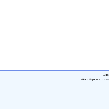
«На
«Наша Парафія» is pow