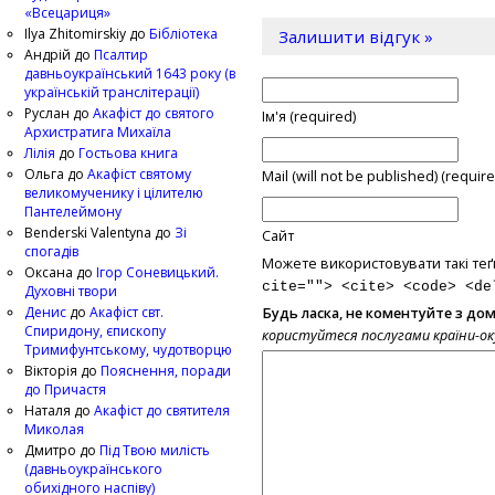
«Всецариця»
Ilya Zhitomirskiy
до
Бібліотека
Залишити відгук »
Андрій
до
Псалтир
давньоукраїнський 1643 року (в
українській транслітерації)
Руслан
до
Акафіст до святого
Ім'я (required)
Архистратига Михаїла
Лілія
до
Гостьова книга
Ольга
до
Акафіст святому
Mail (will not be published) (require
великомученику і цілителю
Пантелеймону
Benderski Valentyna
до
Зі
Сайт
спогадів
Можете використовувати такі теґ
Оксана
до
Ігор Соневицький.
cite=""> <cite> <code> <de
Духовні твори
Денис
до
Акафіст свт.
Будь ласка, не коментуйте з до
Спиридону, єпископу
користуйтеся послугами країни-о
Тримифунтському, чудотворцю
Вікторія
до
Пояснення, поради
до Причастя
Наталя
до
Акафіст до святителя
Миколая
Дмитро
до
Під Твою милість
(давньоукраїнського
обихідного наспіву)