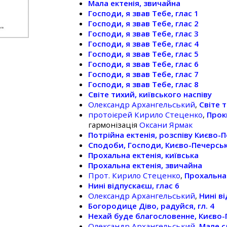
Мала ектенія, звичайна
Господи, я звав Тебе, глас 1
Господи, я звав Тебе, глас 2
Господи, я звав Тебе, глас 3
Господи, я звав Тебе, глас 4
Господи, я звав Тебе, глас 5
Господи, я звав Тебе, глас 6
Господи, я звав Тебе, глас 7
Господи, я звав Тебе, глас 8
Світе тихий, київського наспіву
Олександр Архангельський
,
Світе 
протоієрей Кирило Стеценко
,
Прок
гармонізація
Оксани Ярмак
Потрійна ектенія, розспіву Києво-
Сподоби, Господи, Києво-Печерсь
Прохальна ектенія, київська
Прохальна ектенія, звичайна
Прот. Кирило Стеценко
,
Прохальна 
Нині відпускаєш, глас 6
Олександр Архангельський
,
Нині в
Богородице Діво, радуйся, гл. 4
Нехай буде благословенне, Києво-
Олександр Архангельський
,
Мале с