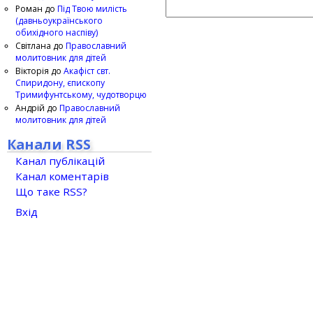
Роман
до
Під Твою милість
(давньоукраїнського
обихідного наспіву)
Світлана
до
Православний
молитовник для дітей
Вікторія
до
Акафіст свт.
Спиридону, єпископу
Тримифунтському, чудотворцю
Андрій
до
Православний
молитовник для дітей
Канали RSS
Канал публікацій
Канал коментарів
Що таке RSS?
Вхід