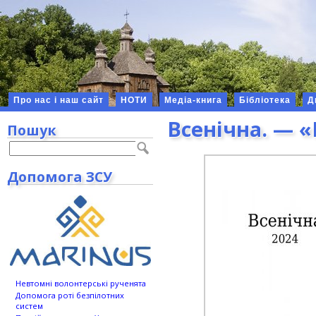
Про нас і наш сайт
НОТИ
Медіа-книга
Бібліотека
Д
Всенічна. — 
Пошук
Допомога ЗСУ
Невтомні волонтерські рученята
Допомога роті безпілотних
систем