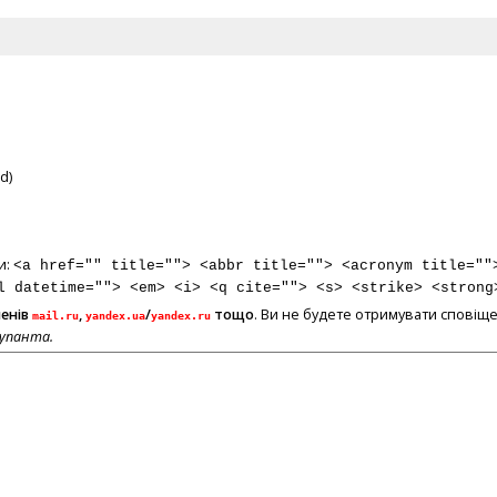
d)
и:
<a href="" title=""> <abbr title=""> <acronym title=""
l datetime=""> <em> <i> <q cite=""> <s> <strike> <strong
менів
,
/
тощо
. Ви не будете отримувати сповіще
mail.ru
yandex.ua
yandex.ru
купанта.