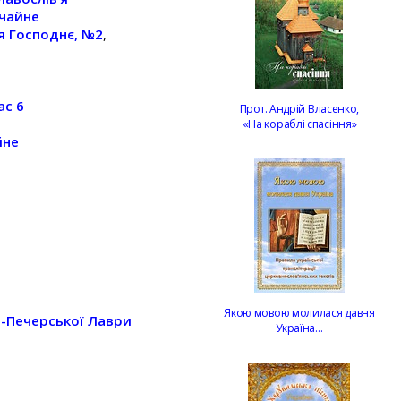
ичайне
’я Господнє, №2
,
ас 6
Прот. Андрій Власенко,
«На кораблі спасіння»
йне
Якою мовою молилася давня
о-Печерської Лаври
Україна…