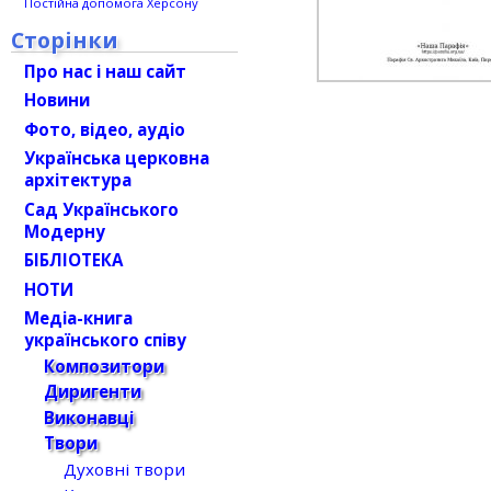
Постійна допомога Херсону
Сторінки
Про нас і наш сайт
Новини
Фото, відео, аудіо
Українська церковна
архітектура
Сад Українського
Модерну
БІБЛІОТЕКА
НОТИ
Медіа-книга
українського співу
Композитори
Диригенти
Виконавці
Твори
Духовні твори