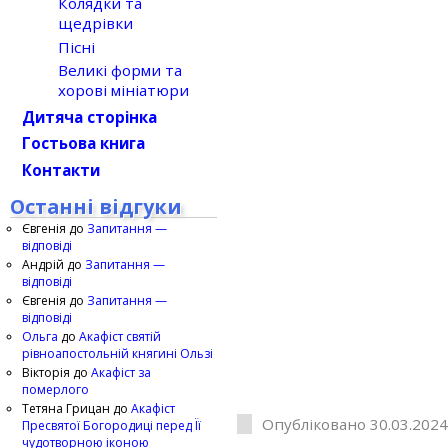
Колядки та
щедрівки
Пісні
Великі форми та
хорові мініатюри
Дитяча сторінка
Гостьова книга
Контакти
Останні відгуки
Євгенія
до
Запитання —
відповіді
Андрій
до
Запитання —
відповіді
Євгенія
до
Запитання —
відповіді
Ольга
до
Акафіст святій
рівноапостольній княгині Ользі
Вікторія
до
Акафіст за
померлого
Тетяна Грицан
до
Акафіст
Опубліковано 30.03.2024
Пресвятої Богородиці перед Її
чудотворною іконою