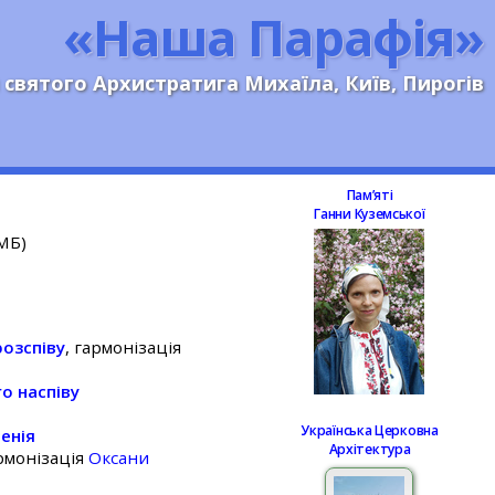
«Наша Парафія»
 святого Архистратига Михаїла, Київ, Пирогів
Памʼяті
Ганни Куземської
 МБ)
розспіву
, гармонізація
о наспіву
Українська Церковна
енія
Архітектура
армонізація
Оксани