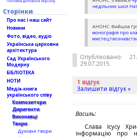
АНОНС: З’явився
ч
Постійна допомога Херсону
недільних шкіл На
Сторінки
Про нас і наш сайт
АНОНС: Вийшла ґр
Новини
монографія про кла
Фото, відео, аудіо
мистецтвознавств
Українська церковна
архітектура
Опубліковано: 21
Сад Українського
29.07.2015.
Модерну
БІБЛІОТЕКА
НОТИ
1 відгук
Залишити відгук »
Медіа-книга
українського співу
Композитори
Диригенти
Василь
Виконавці
Твори
Слава Ісусу Хр
Духовні твори
інформацію про н