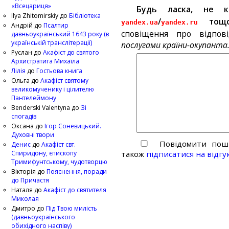
«Всецариця»
Будь ласка, не 
Ilya Zhitomirskiy
до
Бібліотека
/
тощ
yandex.ua
yandex.ru
Андрій
до
Псалтир
сповіщення про відпов
давньоукраїнський 1643 року (в
українській транслітерації)
послугами країни-окупанта
Руслан
до
Акафіст до святого
Архистратига Михаїла
Лілія
до
Гостьова книга
Ольга
до
Акафіст святому
великомученику і цілителю
Пантелеймону
Benderski Valentyna
до
Зі
спогадів
Оксана
до
Ігор Соневицький.
Духовні твори
Повідомити пошт
Денис
до
Акафіст свт.
Спиридону, єпископу
також
підписатися на відгу
Тримифунтському, чудотворцю
Вікторія
до
Пояснення, поради
до Причастя
Наталя
до
Акафіст до святителя
Миколая
Дмитро
до
Під Твою милість
(давньоукраїнського
обихідного наспіву)