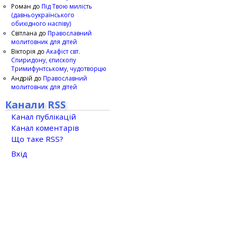
Роман
до
Під Твою милість
(давньоукраїнського
обихідного наспіву)
Світлана
до
Православний
молитовник для дітей
Вікторія
до
Акафіст свт.
Спиридону, єпископу
Тримифунтському, чудотворцю
Андрій
до
Православний
молитовник для дітей
Канали RSS
Канал публікацій
Канал коментарів
Що таке RSS?
Вхід