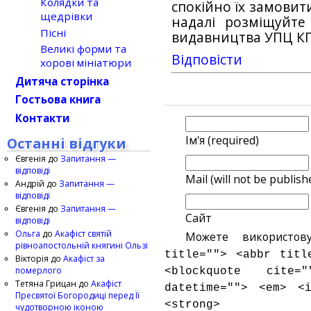
Колядки та
спокійно їх замовити
щедрівки
надалі розміщуйте
Пісні
видавництва УПЦ КП
Великі форми та
Відповіcти
хорові мініатюри
Дитяча сторінка
Гостьова книга
Контакти
Ім'я (required)
Останні відгуки
Євгенія
до
Запитання —
відповіді
Mail (will not be publish
Андрій
до
Запитання —
відповіді
Євгенія
до
Запитання —
Сайт
відповіді
Ольга
до
Акафіст святій
Можете використов
рівноапостольній княгині Ользі
title=""> <abbr titl
Вікторія
до
Акафіст за
померлого
<blockquote cite
Тетяна Грицан
до
Акафіст
datetime=""> <em> <
Пресвятої Богородиці перед Її
<strong>
чудотворною іконою