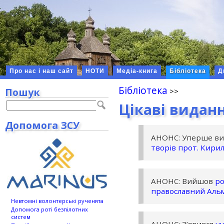
Про нас і наш сайт
НОТИ
Медіа-книга
Бібліотека
Д
Бібліотека
Пошук
Цікаві видан
Допомога ЗСУ
АНОНС: Уперше в
творів прот. Кири
АНОНС: Вийшов
ро
православний Альм
Невтомні волонтерські рученята
Допомога роті безпілотних
систем