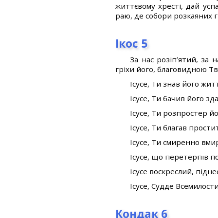
життєвому хресті, дай усп
раю, де собори розкаяних г
Ікос 5
За нас розіп’ятий, за 
гріхи його, благовидною Тв
Ісусе, Ти знав його жи
Ісусе, Ти бачив його зд
Ісусе, Ти розпростер йо
Ісусе, Ти благав прости
Ісусе, Ти смиренно вмир
Ісусе, що перетерпів п
Ісусе воскреслий, підн
Ісусе, Судде Всемилост
Кондак 6