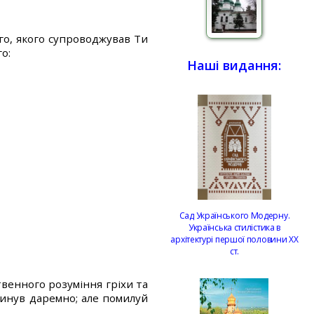
о, якого супроводжував Ти
о:
Наші видання:
Сад Українського Модерну.
Українська стилістика в
архітектурі першої половини ХХ
ст.
венного розуміння гріхи та
инув даремно; але помилуй