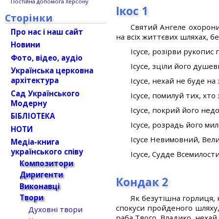
Постійна допомога Херсону
Ікос 1
Сторінки
Святий Ангеле охорони
Про нас і наш сайт
на всіх життєвих шляхах, б
Новини
Ісусе, розірви рукопис 
Фото, відео, аудіо
Ісусе, зціли його душев
Українська церковна
архітектура
Ісусе, нехай не буде на 
Сад Українського
Ісусе, помилуй тих, хто 
Модерну
Ісусе, покрий його нед
БІБЛІОТЕКА
Ісусе, розрадь його ми
НОТИ
Ісусе Невимовний, Вели
Медіа-книга
українського співу
Ісусе, Судде Всемилост
Композитори
Диригенти
Кондак 2
Виконавці
Твори
Як безутішна горлиця,
спокуси пройденого шляху
Духовні твори
раба Твого, Владико, нехай 