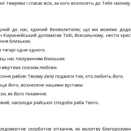
ої темряви і спасає всіх, за кого возносять до Тебе сміливу
ний до нас, єдиний Визволителю; що ми можемо додат
н Киринейський допомагав Тобі, Всесильному, нести хрест,
іння близьких.
и тягарі одне одного.
уєш нас піклуванням близьких.
 і мертвих союзом любови.
асіння рабові Твоєму
(ім’я)
подвиги тих, хто любить його.
ерця його, вознесене нашими вустами.
зи, як його покаяння.
ивий, насолоди райської сподоби раба Твого.
едсмертне скорботне зітхання, як молитву благорозумно