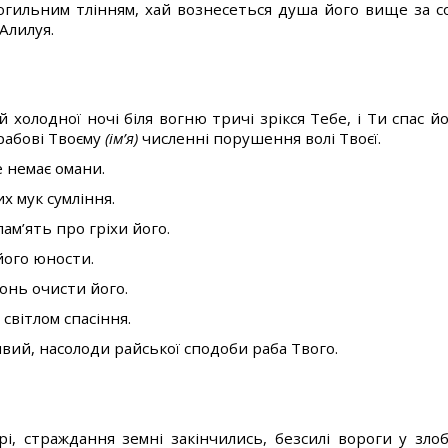
могильним тлінням, хай вознесеться душа його вище за со
Алилуя.
 холодної ночі біля вогню тричі зрікся Тебе, і Ти спас 
рабові Твоєму
(ім’я)
численні порушення волі Твоєї.
е немає омани.
их мук сумління.
пам’ять про гріхи його.
 його юности.
конь очисти його.
 світлом спасіння.
ивий, насолоди райської сподоби раба Твого.
і, страждання земні закінчились, безсилі вороги у злобі