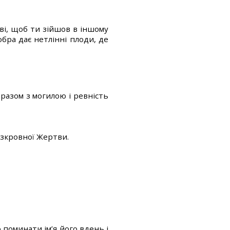
ві, щоб ти зійшов в іншому
добра дає нетлінні плоди, де
 разом з могилою і ревність
езкровної Жертви.
 поминати ім’я його вдень і