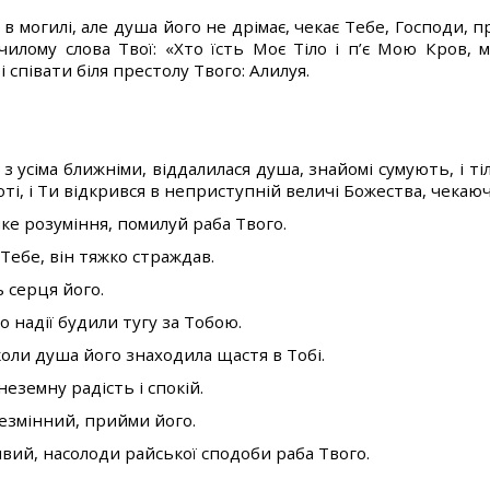
 в могилі, але душа його не дрімає, чекає Тебе, Господи, 
илому слова Твої: «Хто їсть Моє Тіло і п’є Мою Кров, 
 співати біля престолу Твого: Алилуя.
з усіма ближніми, віддалилася душа, знайомі сумують, і т
, і Ти відкрився в неприступній величі Божества, чекаючи
яке розуміння, помилуй раба Твого.
 Тебе, він тяжко страждав.
ь серця його.
о надії будили тугу за Тобою.
, коли душа його знаходила щастя в Тобі.
неземну радість і спокій.
незмінний, прийми його.
ивий, насолоди райської сподоби раба Твого.