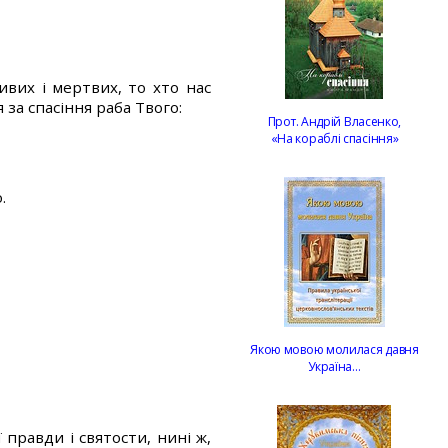
ивих і мертвих, то хто нас
за спасіння раба Твого:
Прот. Андрій Власенко,
«На кораблі спасіння»
.
Якою мовою молилася давня
Україна…
 правди і святости, нині ж,