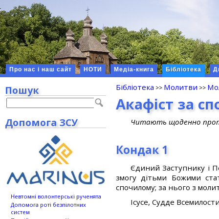
Про нас і наш сайт
НОТИ
Медіа-книга
Бібліотека
Д
Бібліотека
Молитви
Мо
Пошук
Акафіст за с
Допомога ЗСУ
Читають щоденно протяг
Кондак 1
Єдиний Заступнику і П
змогу дітьми Божими ста
спочилому; за нього з моли
Невтомні волонтерські рученята
Ісусе, Судде Всемилост
Допомога роті безпілотних
систем