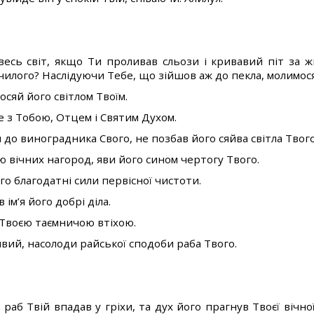
есь світ, якщо Ти проливав сльози і кривавий піт за ж
чилого? Наслідуючи Тебе, що зійшов аж до пекла, молимося 
осяй його світлом Твоїм.
не з Тобою, Отцем і Святим Духом.
ш до виноградника Свого, не позбав його сяйва світла Твого
 вічних нагород, яви його сином чертогу Твого.
ого благодатні сили первісної чистоти.
 ім’я його добрі діла.
х Твоєю таємничою втіхою.
ивий, насолоди райської сподоби раба Твого.
раб Твій впадав у гріхи, та дух його прагнув Твоєї вічної