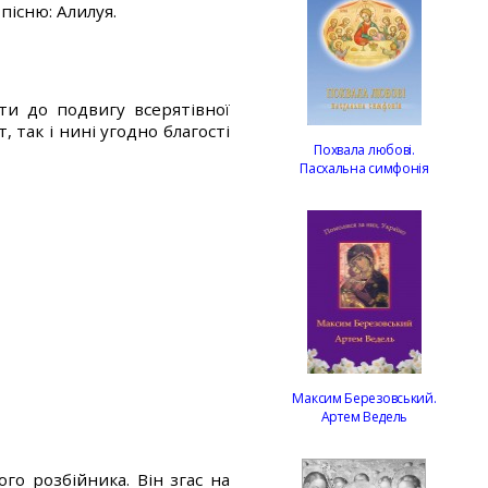
 пісню: Алилуя.
и до подвигу всерятівної
 так і нині угодно благості
Похвала любові.
Пасхальна симфонія
Максим Березовський.
Артем Ведель
го розбійника. Він згас на