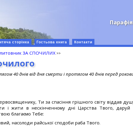
Парафія
итяча сторінка
Гостьова книга
Контакти
литовник ЗА СПОЧИЛИХ
почилого
ом 40 днів від дня смерти і протягом 40 днів перед роко
ервосвященику, Ти за спасіння грішного світу віддав душ
ти і жити в нескінченному дні Царства Твого, даруй 
твою благаємо Тебе:
ивий, насолоди райської сподоби раба Твого.