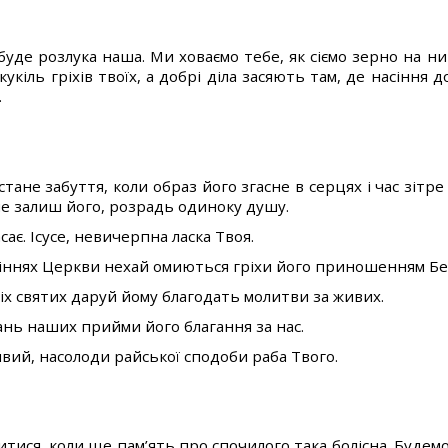
уде розлука наша. Ми ховаємо тебе, як сіємо зерно на ни
 кукіль гріхів твоїх, а добрі діла засяють там, де насіння 
.
тане забуття, коли образ його згасне в серцях і час зітре
не залиш його, розрадь одиноку душу.
сає. Ісусе, невичерпна ласка Твоя.
оліннях Церкви нехай омиються гріхи його приношенням Б
сіх святих даруй йому благодать молитви за живих.
вань наших прийми його благання за нас.
ивий, насолоди райської сподоби раба Твого.
итися, коли ще пам’ять про спочилого така болісна. Будемо