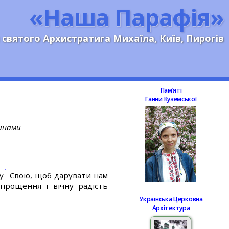
«Наша Парафія»
 святого Архистратига Михаїла, Київ, Пирогів
Памʼяті
Ганни Куземської
винами
1
у
Свою, щоб дарувати нам
прощення і вічну радість
Українська Церковна
Архітектура