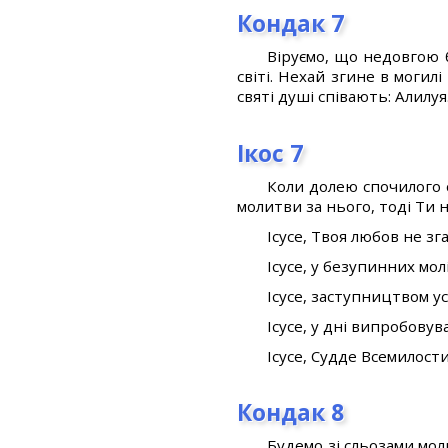
Кондак 7
Віруємо, що недовгою б
світі. Нехай згине в могилі
святі душі співають: Алилуя
Ікос 7
Коли долею спочилого с
молитви за нього, тоді Ти 
Ісусе, Твоя любов не зга
Ісусе, у безупинних м
Ісусе, заступництвом у
Ісусе, у дні випробову
Ісусе, Судде Всемилост
Кондак 8
Будемо зі сльозами мол