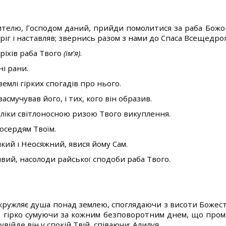
телю, Господом даний, прийди помолитися за раба Божог
еріг і наставляв; звернись разом з нами до Спаса Всещедрог
гріхів раба Твого
(ім’я)
.
ні рани.
землі гірких спогадів про нього.
засмучував його, і тих, кого він образив.
оліки світлоносною ризою Твого викуплення.
лосердям Твоїм.
кий і Неосяжний, явися йому Сам.
ивий, насолоди райської сподоби раба Твого.
 кружляє душа понад землею, споглядаючи з висоти Божест
, гірко сумуючи за кожним безповоротним днем, що пром
увійде він у спокій Твій, співаючи: Алилуя.