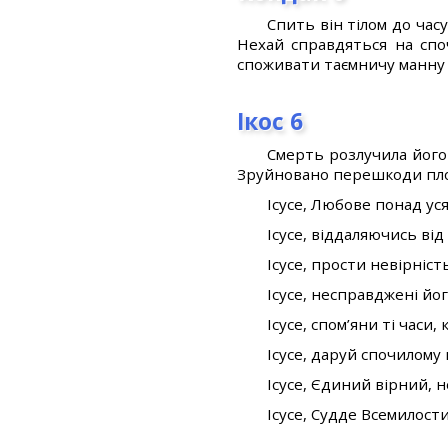
Спить він тілом до часу
Нехай справдяться на споч
споживати таємничу манну і
Ікос 6
Смерть розлучила його 
Зруйновано перешкоди плоті
Ісусе, Любове понад ус
Ісусе, віддаляючись від
Ісусе, прости невірніст
Ісусе, несправджені йог
Ісусе, спом’яни ті часи
Ісусе, даруй спочилому 
Ісусе, Єдиний вірний, 
Ісусе, Судде Всемилост