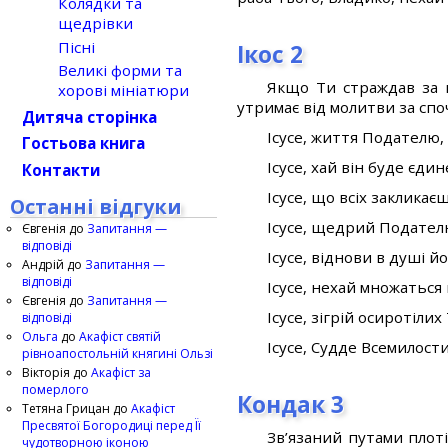
Колядки та
щедрівки
Пісні
Ікос 2
Великі форми та
Якщо Ти страждав за в
хорові мініатюри
утримає від молитви за спо
Дитяча сторінка
Ісусе, життя Подателю, 
Гостьова книга
Ісусе, хай він буде єди
Контакти
Ісусе, що всіх закликає
Останні відгуки
Ісусе, щедрий Подателю
Євгенія
до
Запитання —
відповіді
Ісусе, віднови в душі й
Андрій
до
Запитання —
відповіді
Ісусе, нехай множаться в
Євгенія
до
Запитання —
Ісусе, зігрій осиротіли
відповіді
Ольга
до
Акафіст святій
Ісусе, Судде Всемилост
рівноапостольній княгині Ользі
Вікторія
до
Акафіст за
померлого
Кондак 3
Тетяна Грицан
до
Акафіст
Пресвятої Богородиці перед Її
Зв’язаний путами плоті 
чудотворною іконою