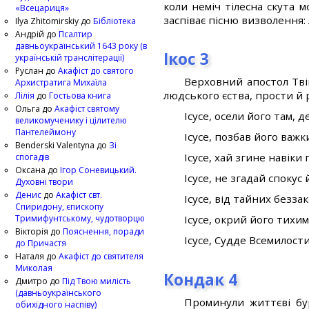
коли неміч тілесна скута 
«Всецариця»
заспіває пісню визволення: 
Ilya Zhitomirskiy
до
Бібліотека
Андрій
до
Псалтир
давньоукраїнський 1643 року (в
Ікос 3
українській транслітерації)
Руслан
до
Акафіст до святого
Верховний апостол Твій
Архистратига Михаїла
людського єства, прости й 
Лілія
до
Гостьова книга
Ольга
до
Акафіст святому
Ісусе, осели його там, д
великомученику і цілителю
Пантелеймону
Ісусе, позбав його важк
Benderski Valentyna
до
Зі
Ісусе, хай згине навіки 
спогадів
Оксана
до
Ігор Соневицький.
Ісусе, не згадай спокус
Духовні твори
Денис
до
Акафіст свт.
Ісусе, від тайних безза
Спиридону, єпископу
Тримифунтському, чудотворцю
Ісусе, окрий його тихим
Вікторія
до
Пояснення, поради
Ісусе, Судде Всемилост
до Причастя
Наталя
до
Акафіст до святителя
Миколая
Кондак 4
Дмитро
до
Під Твою милість
(давньоукраїнського
Проминули життєві бур
обихідного наспіву)