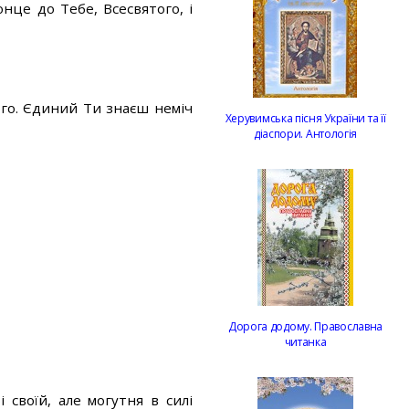
нце до Тебе, Всесвятого, і
його. Єдиний Ти знаєш неміч
Херувимська пісня України та її
діаспори. Антологія
Дорога додому. Православна
читанка
 своїй, але могутня в силі