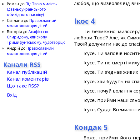
любов, що визволяє від вічн
Роман
до
Під Твою милість
(давньоукраїнського
обихідного наспіву)
Ікос 4
Світлана
до
Православний
молитовник для дітей
Ти безмежно милосерд
Вікторія
до
Акафіст свт.
Спиридону, єпископу
любови Твоєї? Але, як Симо
Тримифунтському, чудотворцю
Твоїй долучити нас до спас
Андрій
до
Православний
Ісусе, Ти заповів носит
молитовник для дітей
Ісусе, Ти по смерті мил
Канали RSS
Канал публікацій
Ісусе, Ти з’єднав живих
Канал коментарів
Ісусе, хай будуть на сп
Що таке RSS?
Ісусе, почуй волання с
Вхід
Ісусе, прийми наші сльо
Ісусе, Судде Всемилост
Кондак 5
Боже, прийми його пер