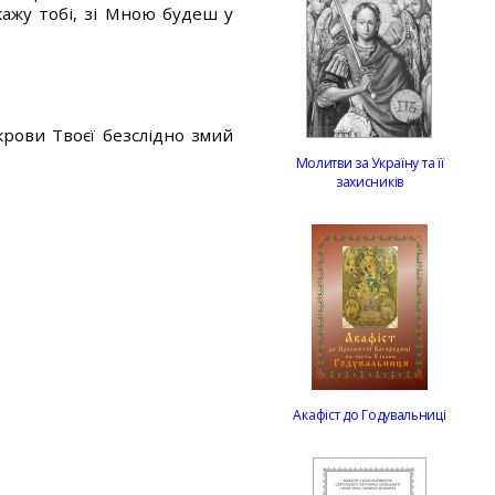
кажу тобі, зі Мною будеш у
крови Твоєї безслідно змий
Молитви за Україну та її
захисників
Акафіст до Годувальниці