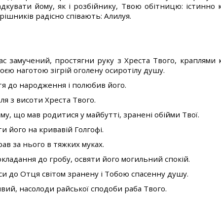
адкувати йому, як і розбійнику, Твою обітницю: істинно 
рішників радісно співають: Алилуя.
нас замучений, простягни руку з Хреста Твого, краплями 
оєю наготою зігрій оголену осиротілу душу.
ття до народження і полюбив його.
аля з висоти Хреста Твого.
му, що мав родитися у майбутті, зранені обійми Твої.
ти його на кривавій Голгофі.
ав за нього в тяжких муках.
окладання до гробу, освяти його могильний спокій.
еси до Отця світом зранену і Тобою спасенну душу.
ивий, насолоди райської сподоби раба Твого.