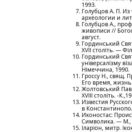
1993.
Голубцов А. П. И
археологии и литу
Голубцов А., про
живописи // Бого
август.
Гординський Свято
XVII століть. — Фі
Гординський Свято
універсалізму ві
Німеччина, 1990.
Гроссу Н., свящ.
Его время, жизнь
Жолтовський Павл
XVIII століть. -К.,1
Известия Русског
в Константинополе
Иконостас: Проис
Символика. — М., 
Іларіон, митр. Ік