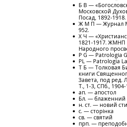
Б В — «Богословс
Московской Духо
Посад, 1892-1918.
Ж М П — Журнал 
952.
X Ч — «Христианско
1821-1917. ЖМНП
Народного просве
Р G — Patrologia Gr
PL — Patrologia Lat
T Б — Толковая Б
книги Священног
Завета, под ред. 
Т., 1-3, СПб., 1904
ап. — апостол
Бл. — блаженний
н. ст. — новий ст
с. — сторінка
св. — святий
прп. — преподоб