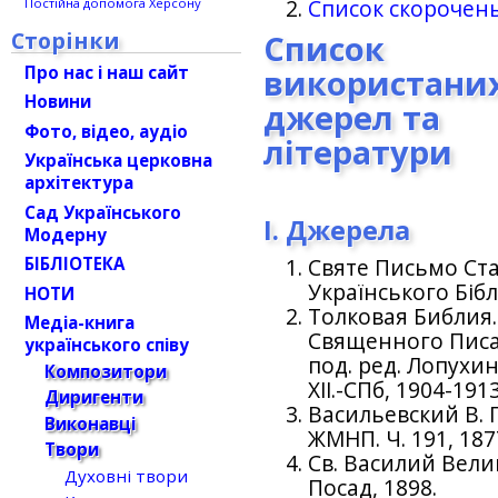
Список скорочен
Постійна допомога Херсону
Сторінки
Список
Про нас і наш сайт
використани
Новини
джерел та
Фото, відео, аудіо
літератури
Українська церковна
архітектура
Сад Українського
І. Джерела
Модерну
БІБЛІОТЕКА
Святе Письмо Ста
Українського Бібл
НОТИ
Толковая Библия
Медіа-книга
Священного Писа
українського співу
под. ред. Лопухина
Композитори
XII.-СПб, 1904-1913
Диригенти
Васильевский В. 
Виконавці
ЖМНП. Ч. 191, 1877
Твори
Св. Василий Вели
Духовні твори
Посад, 1898.