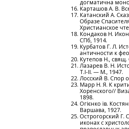
догматична моног
Карташов А. В. Вс
Катанский А. Ск
Образе Спасителя
Христианское чтени
Кондаков Н. Икон
СПб, 1914.
Курбатов Г. Л. Ис
античности к феод
Кутепов Н., свящ.
Лазарев В. Н. Ис
T.I-II. — М., 1947.
Лосский В. Спор 
Марр Н. Я. К кри
Хоренского// Виз
1898.
Огієнко їв. Костянт
Варшава, 1927.
Острогорский Г. 
иконах с христол
православных ап