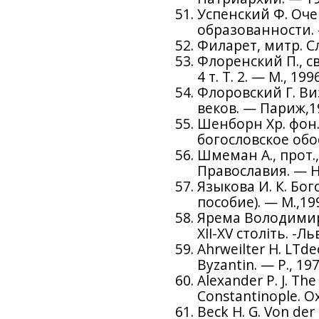
Успенский Ф. Оч
образованности. 
Филарет, митр. Сло
Флоренский П., с
4 т. Т. 2. — М., 1996
Флоровский Г. Ви
веков. — Париж,1
Шенборн Хр. фон.
богословское обо
Шмеман А., прот.
Православия. — Н
Языкова И. К. Бо
пособие). — М.,19
Ярема Володимир.
XII-XV століть. -Ль
Ahrweilter H. LTde
Byzantin. — P., 197
Alexander P. J. Th
Constantinople. Ox
Beck H. G. Von der