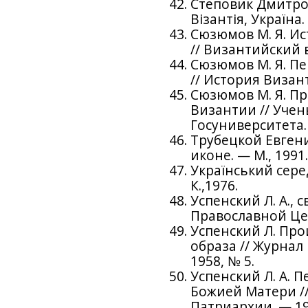
Степовик Дмитро.
Візантія, Україна. 
Сюзюмов М. Я. И
// Византийский в
Сюзюмов М. Я. П
// История Византи
Сюзюмов М. Я. П
Византии // Учен
Госуниверситета. 
Трубецкой Евгени
иконе. — М., 1991
Український сер
К.,1976.
Успенский Л. А.,
Православной Цер
Успенский Л. Пр
образа // Журнал
1958, № 5.
Успенский Л. А. 
Божией Матери /
Патриархии. — 19