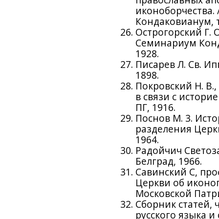
иконоборчества.
Кондаковианум, т.
Острогорский Г. 
Семинариум Конда
1928.
Писарев Л. Св. Ип
1898.
Покровский Н. В.
в связи с истори
ПГ, 1916.
Поснов М. 3. Ист
разделения Церкв
1964.
Радойчич Светоза
Белград, 1966.
Савинский С, про
Церкви об иконо
Московской Патри
Сборник статей,
русского языка и