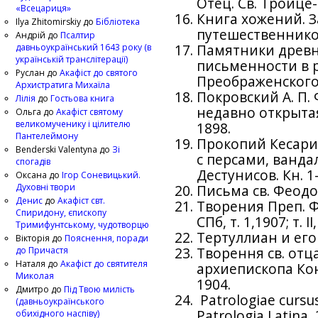
Отец. Св. Троице-
«Всецариця»
Книга хожений. З
Ilya Zhitomirskiy
до
Бібліотека
путешественников 
Андрій
до
Псалтир
давньоукраїнський 1643 року (в
Памятники древн
українській транслітерації)
письменности в р
Руслан
до
Акафіст до святого
Преображенского П.
Архистратига Михаїла
Покровский А. П.
Лілія
до
Гостьова книга
недавно открытая
Ольга
до
Акафіст святому
великомученику і цілителю
1898.
Пантелеймону
Прокопий Кесари
Benderski Valentyna
до
Зі
с персами, вандал
спогадів
Дестунисов. Кн. 1-
Оксана
до
Ігор Соневицький.
Духовні твори
Письма св. Феодор
Денис
до
Акафіст свт.
Творения Преп. Ф
Спиридону, єпископу
СПб, т. 1,1907; т. II
Тримифунтському, чудотворцю
Тертуллиан и его 
Вікторія
до
Пояснення, поради
до Причастя
Творення св. отц
Наталя
до
Акафіст до святителя
архиепископа Кон
Миколая
1904.
Дмитро
до
Під Твою милість
Patrologiae cursus 
(давньоукраїнського
Patrologia Latina, 2
обихідного наспіву)