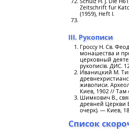
Schulz H. J. Die H6
Zeitschrift fur Ka
(1959), Heft I.
III. Рукописи
Гроссу Н. Св. Фе
монашества и пр
церковный деятел
рукописів. ДИС. 1
Иваницкий М. Ти
древнехристианс
живописи. Архео
Киев, 1902 // Там
Шимкович В., св
древней Церкви 
очерк). — Киев, 18
Список скоро