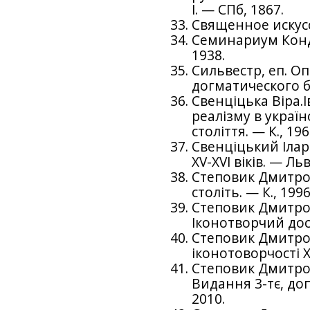
I. — СПб, 1867.
Священное искусст
Семинариум Конда
1938.
Сильвестр, еп. О
догматического бо
Свенціцька Віра.
реалізму в україн
століття. — К., 196
Свенціцький Ілар
XV-XVI віків. — Льв
Степовик Дмитро. 
століть. — К., 1996
Степовик Дмитро.
Іконотворчий досв
Степовик Дмитро. 
іконотоворчості Х
Степовик Дмитро. 
Видання 3-тє, до
2010.