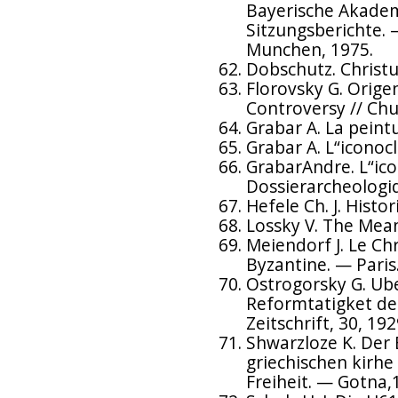
Bayerische Akadem
Sitzungsberichte. 
Munchen, 1975.
Dobschutz. Christu
Florovsky G. Orige
Controversy // Chur
Grabar A. La peint
Grabar A. L“iconoc
GrabarAndre. L“ic
Dossierarcheologiq
Hefele Ch. J. Histor
Lossky V. The Mean
Meiendorf J. Le Ch
Byzantine. — Paris
Ostrogorsky G. Ube
Reformtatigket der
Zeitschrift, 30, 19
Shwarzloze K. Der 
griechischen kirhe
Freiheit. — Gotna,