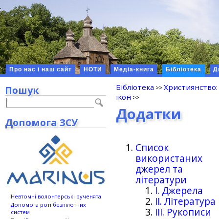
Про нас і наш сайт
НОТИ
Медіа-книга
Бібліотека
Д
Бібліотека
Християнство:
Пошук
ікон
Додатки
Допомога ЗСУ
Список
використаних
джерел та
літератури
І. Джерела
Невтомні волонтерські рученята
II. Література
Допомога роті безпілотних
III. Рукописи
систем