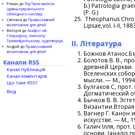
Роман
до
Під Твою милість
b.) Patrologia graec
(давньоукраїнського
(P. G.)
обихідного наспіву)
Theophanus Chrono
Світлана
до
Православний
Lipsae,vol. I-II, 1
молитовник для дітей
Вікторія
до
Акафіст свт.
Спиридону, єпископу
Тримифунтському, чудотворцю
II. Література
Андрій
до
Православний
молитовник для дітей
Божнов Атанос.Бъ
Болотов В. В., пр
Канали RSS
древней Церкви. 
Канал публікацій
Вселенских собор
Канал коментарів
мысли. — М., 1994
Що таке RSS?
Булгаков С, прот
Вхід
Догматический оче
Бычков В. В. Эсте
Византии.Вторая п
Вагнер Г. Канон 
искусстве. — М., 1
Галич Ілля, прот.
основи, (аналіз пр