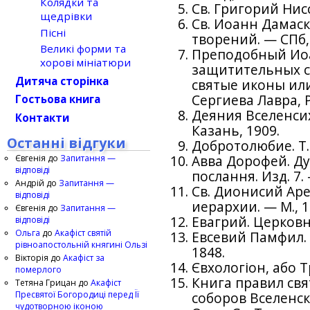
Колядки та
Св. Григорий Нисс
щедрівки
Св. Иоанн Дамас
Пісні
творений. — СПб,
Великі форми та
Преподобный Иоа
хорові мініатюри
защитительных 
Дитяча сторінка
святые иконы или
Сергиева Лавра, 
Гостьова книга
Деяния Вселенсих с
Контакти
Казань, 1909.
Останні відгуки
Добротолюбие. Т. І
Євгенія
до
Запитання —
Авва Дорофей. Д
відповіді
послання. Изд. 7.
Андрій
до
Запитання —
Св. Дионисий Аре
відповіді
иерархии. — М., 1
Євгенія
до
Запитання —
Евагрий. Церковн
відповіді
Ольга
до
Акафіст святій
Евсевий Памфил. 
рівноапостольній княгині Ользі
1848.
Вікторія
до
Акафіст за
Євхологіон, або Т
померлого
Книга правил свя
Тетяна Грицан
до
Акафіст
Пресвятої Богородиці перед Її
соборов Вселенск
чудотворною іконою