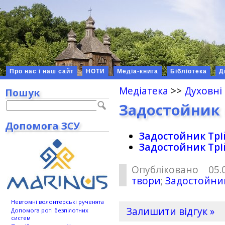
Про нас і наш сайт
НОТИ
Медіа-книга
Бібліотека
Д
Медіатека
>>
Духовні
Пошук
Задостойник 
Допомога ЗСУ
Задостойник Трі
Задостойник Трі
Опубліковано 05.
твори
;
Задостойни
Невтомні волонтерські рученята
Залишити відгук »
Допомога роті безпілотних
систем