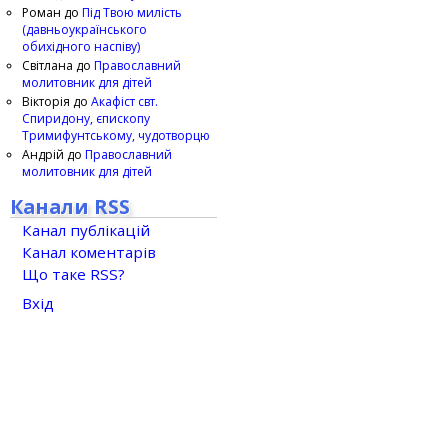
Роман
до
Під Твою милість
(давньоукраїнського
обихідного наспіву)
Світлана
до
Православний
молитовник для дітей
Вікторія
до
Акафіст свт.
Спиридону, єпископу
Тримифунтському, чудотворцю
Андрій
до
Православний
молитовник для дітей
Канали RSS
Канал публікацій
Канал коментарів
Що таке RSS?
Вхід