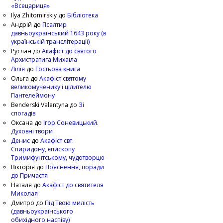
«Всецариця»
Ilya Zhitomirskiy
до
Бібліотека
Андрій
до
Псалтир
давньоукраїнський 1643 року (в
українській транслітерації)
Руслан
до
Акафіст до святого
Архистратига Михаїла
Лілія
до
Гостьова книга
Ольга
до
Акафіст святому
великомученику і цілителю
Пантелеймону
Benderski Valentyna
до
Зі
спогадів
Оксана
до
Ігор Соневицький.
Духовні твори
Денис
до
Акафіст свт.
Спиридону, єпископу
Тримифунтському, чудотворцю
Вікторія
до
Пояснення, поради
до Причастя
Наталя
до
Акафіст до святителя
Миколая
Дмитро
до
Під Твою милість
(давньоукраїнського
обихідного наспіву)