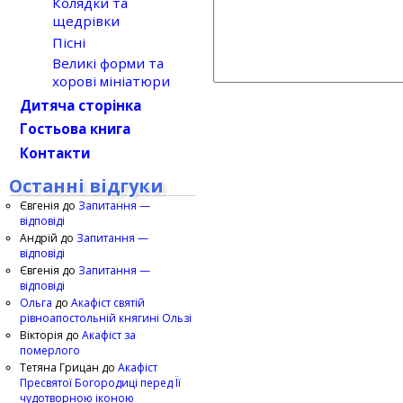
Колядки та
щедрівки
Пісні
Великі форми та
хорові мініатюри
Дитяча сторінка
Гостьова книга
Контакти
Останні відгуки
Євгенія
до
Запитання —
відповіді
Андрій
до
Запитання —
відповіді
Євгенія
до
Запитання —
відповіді
Ольга
до
Акафіст святій
рівноапостольній княгині Ользі
Вікторія
до
Акафіст за
померлого
Тетяна Грицан
до
Акафіст
Пресвятої Богородиці перед Її
чудотворною іконою