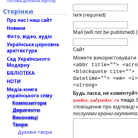
Постійна допомога Херсону
Сторінки
Ім'я (required)
Про нас і наш сайт
Новини
Mail (will not be published) 
Фото, відео, аудіо
Українська церковна
Сайт
архітектура
Можете використовувати т
Сад Українського
Модерну
<abbr title=""> <acro
<blockquote cite=""> 
БІБЛІОТЕКА
datetime=""> <em> <i>
НОТИ
<strong>
Медіа-книга
Будь ласка, не коментуйт
українського співу
/
тощо
.
yandex.ua
yandex.ru
Композитори
сповіщення про відповіді н
Диригенти
послугами країни-окупанта
Виконавці
Твори
Духовні твори