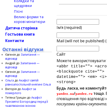
Колядки та
щедрівки
Пісні
Великі форми та
хорові мініатюри
Ім'я (required)
Дитяча сторінка
Гостьова книга
Контакти
Mail (will not be published) 
Останні відгуки
Сайт
Євгенія
до
Запитання —
відповіді
Можете використовувати т
Андрій
до
Запитання —
<abbr title=""> <acro
відповіді
<blockquote cite=""> 
Євгенія
до
Запитання —
відповіді
datetime=""> <em> <i>
Ольга
до
Акафіст святій
<strong>
рівноапостольній княгині Ользі
Будь ласка, не коментуйт
Вікторія
до
Акафіст за
/
тощо
.
померлого
yandex.ua
yandex.ru
Тетяна Грицан
до
Акафіст
сповіщення про відповіді н
Пресвятої Богородиці перед Її
послугами країни-окупанта
чудотворною іконою