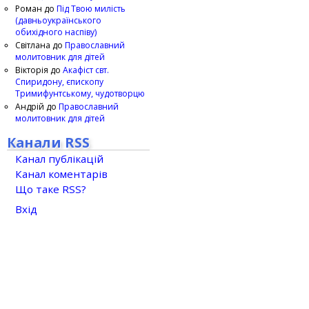
Роман
до
Під Твою милість
(давньоукраїнського
обихідного наспіву)
Світлана
до
Православний
молитовник для дітей
Вікторія
до
Акафіст свт.
Спиридону, єпископу
Тримифунтському, чудотворцю
Андрій
до
Православний
молитовник для дітей
Канали RSS
Канал публікацій
Канал коментарів
Що таке RSS?
Вхід