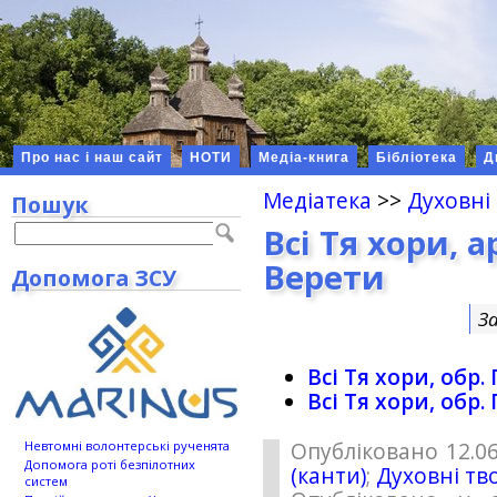
Про нас і наш сайт
НОТИ
Медіа-книга
Бібліотека
Д
Медіатека
>>
Духовні
Пошук
Всі Тя хори, 
Верети
Допомога ЗСУ
З
Всі Тя хори, обр.
Всі Тя хори, обр.
Опубліковано 12.06
Невтомні волонтерські рученята
Допомога роті безпілотних
(канти)
;
Духовні тв
систем