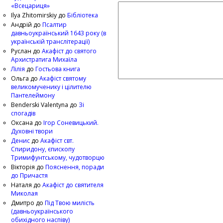
«Всецариця»
Ilya Zhitomirskiy
до
Бібліотека
Андрій
до
Псалтир
давньоукраїнський 1643 року (в
українській транслітерації)
Руслан
до
Акафіст до святого
Архистратига Михаїла
Лілія
до
Гостьова книга
Ольга
до
Акафіст святому
великомученику і цілителю
Пантелеймону
Benderski Valentyna
до
Зі
спогадів
Оксана
до
Ігор Соневицький.
Духовні твори
Денис
до
Акафіст свт.
Спиридону, єпископу
Тримифунтському, чудотворцю
Вікторія
до
Пояснення, поради
до Причастя
Наталя
до
Акафіст до святителя
Миколая
Дмитро
до
Під Твою милість
(давньоукраїнського
обихідного наспіву)