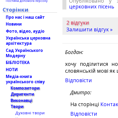
Опубліковано у 
Постійна допомога Херсону
церковних пісень
Сторінки
Про нас і наш сайт
2 відгуки
Новини
Залишити відгук »
Фото, відео, аудіо
Українська церковна
архітектура
Сад Українського
Богдан
Модерну
БІБЛІОТЕКА
хочу поділитися н
НОТИ
словянській мові як
Медіа-книга
Відповіcти
українського співу
Композитори
Дмитро
Диригенти
Виконавці
На сторінці
Конта
Твори
Духовні твори
Відповіcти