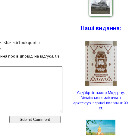
Наші видання:
> <b> <blockquote
>
ння про відповіді на відгуки.
Не
Сад Українського Модерну.
Українська стилістика в
архітектурі першої половини ХХ
ст.