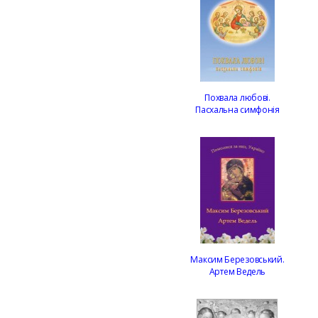
Похвала любові.
Пасхальна симфонія
Максим Березовський.
Артем Ведель