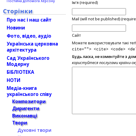
Постійна допомога Херсону
Ім'я (required)
Сторінки
Mail (will not be published) (require
Про нас і наш сайт
Новини
Фото, відео, аудіо
Сайт
Можете використовувати такі теґ
Українська церковна
архітектура
cite=""> <cite> <code> <de
Будь ласка, не коментуйте з до
Сад Українського
користуйтеся послугами країни-о
Модерну
БІБЛІОТЕКА
НОТИ
Медіа-книга
українського співу
Композитори
Диригенти
Виконавці
Твори
Духовні твори