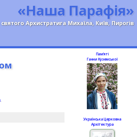
«Наша Парафія»
 святого Архистратига Михаїла, Київ, Пирогів
Памʼяті
Ганни Куземської
ком
я
.
Українська Церковна
Архітектура