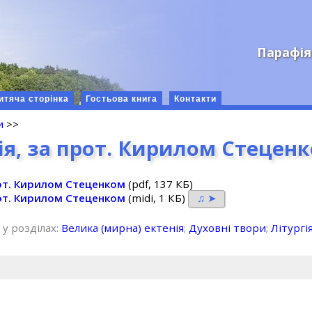
Парафія
итяча сторінка
Гостьова книга
Контакти
и
>>
ія, за прот. Кирилом Стецен
рот. Кирилом Стеценком
(pdf, 137 КБ)
рот. Кирилом Стеценком
(midi, 1 КБ)
♫ ➤
 у розділах:
Велика (мирна) ектенія
;
Духовні твори
;
Літургі