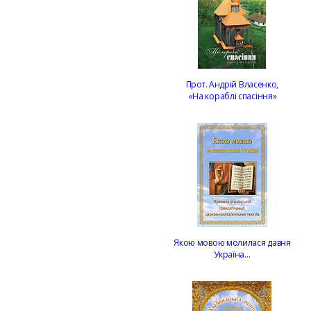
Прот. Андрій Власенко,
«На кораблі спасіння»
Якою мовою молилася давня
Україна…