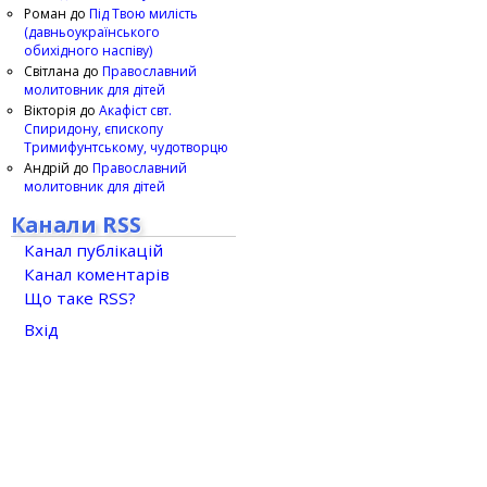
Роман
до
Під Твою милість
(давньоукраїнського
обихідного наспіву)
Світлана
до
Православний
молитовник для дітей
Вікторія
до
Акафіст свт.
Спиридону, єпископу
Тримифунтському, чудотворцю
Андрій
до
Православний
молитовник для дітей
Канали RSS
Канал публікацій
Канал коментарів
Що таке RSS?
Вхід