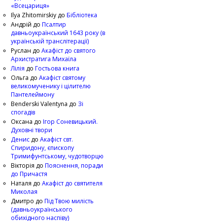
«Всецариця»
Ilya Zhitomirskiy
до
Бібліотека
Андрій
до
Псалтир
давньоукраїнський 1643 року (в
українській транслітерації)
Руслан
до
Акафіст до святого
Архистратига Михаїла
Лілія
до
Гостьова книга
Ольга
до
Акафіст святому
великомученику і цілителю
Пантелеймону
Benderski Valentyna
до
Зі
спогадів
Оксана
до
Ігор Соневицький.
Духовні твори
Денис
до
Акафіст свт.
Спиридону, єпископу
Тримифунтському, чудотворцю
Вікторія
до
Пояснення, поради
до Причастя
Наталя
до
Акафіст до святителя
Миколая
Дмитро
до
Під Твою милість
(давньоукраїнського
обихідного наспіву)