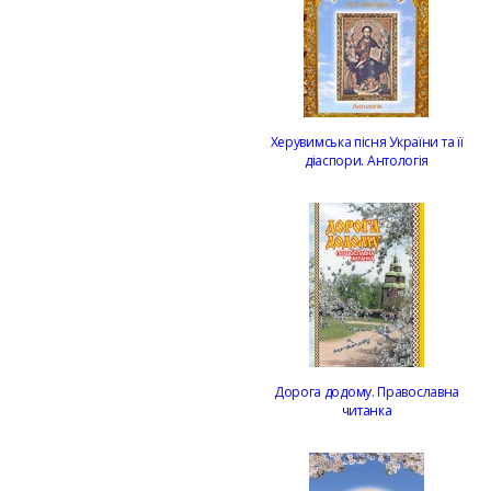
Херувимська пісня України та її
діаспори. Антологія
Дорога додому. Православна
читанка