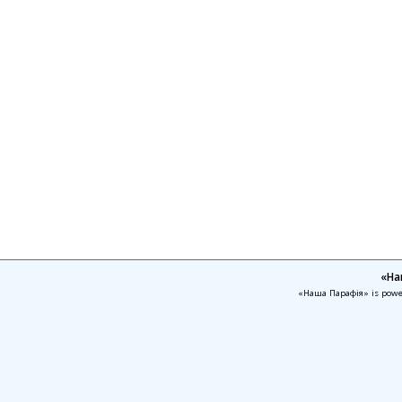
«На
«Наша Парафія» is pow