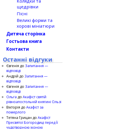
Колядки та
щедрівки
Пісні
Великі форми та
хорові мініатюри
Дитяча сторінка
Гостьова книга
Контакти
Останні відгуки
Євгенія
до
Запитання —
відповіді
Андрій
до
Запитання —
відповіді
Євгенія
до
Запитання —
відповіді
Ольга
до
Акафіст святій
рівноапостольній княгині Ользі
Вікторія
до
Акафіст за
померлого
Тетяна Грицан
до
Акафіст
Пресвятої Богородиці перед Її
чудотворною іконою