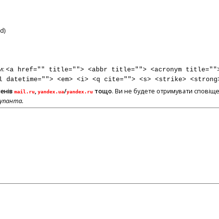
d)
и:
<a href="" title=""> <abbr title=""> <acronym title=""
l datetime=""> <em> <i> <q cite=""> <s> <strike> <strong
менів
,
/
тощо
. Ви не будете отримувати сповіще
mail.ru
yandex.ua
yandex.ru
купанта.