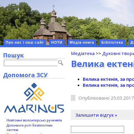
Про нас і наш сайт
НОТИ
Медіа-книга
Бібліотека
Д
Медіатека
>>
Духовні твор
Пошук
Велика ектен
Допомога ЗСУ
Велика ектенія, за п
Велика ектенія, за п
Опубліковано 25.03.2017
Залишити відгук »
Невтомні волонтерські рученята
Допомога роті безпілотних
систем