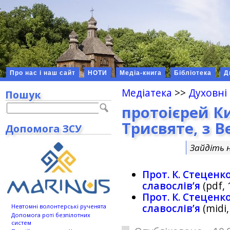
Про нас і наш сайт
НОТИ
Медіа-книга
Бібліотека
Д
Медіатека
>>
Духовні
Пошук
протоієрей К
Трисвяте, з В
Допомога ЗСУ
Зайдіть 
Прот. К. Стеценк
славослів’я
(pdf, 
Прот. К. Стеценк
славослів’я
(midi,
Невтомні волонтерські рученята
Допомога роті безпілотних
систем