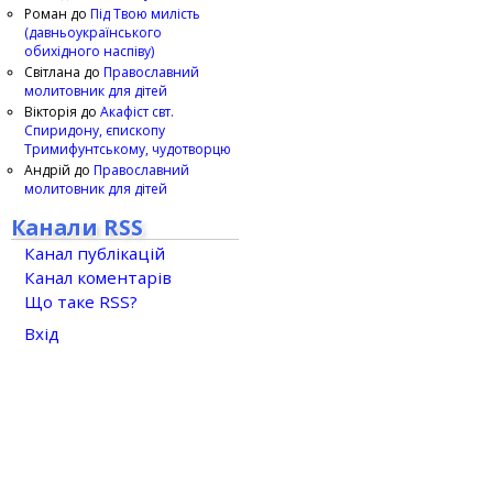
Роман
до
Під Твою милість
(давньоукраїнського
обихідного наспіву)
Світлана
до
Православний
молитовник для дітей
Вікторія
до
Акафіст свт.
Спиридону, єпископу
Тримифунтському, чудотворцю
Андрій
до
Православний
молитовник для дітей
Канали RSS
Канал публікацій
Канал коментарів
Що таке RSS?
Вхід