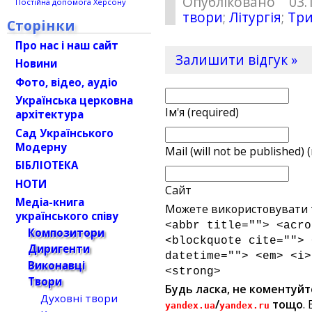
Опубліковано 03.
Постійна допомога Херсону
твори
;
Літургія
;
Три
Сторінки
Про нас і наш сайт
Залишити відгук »
Новини
Фото, відео, аудіо
Українська церковна
Ім'я (required)
архітектура
Сад Українського
Модерну
Mail (will not be published) 
БІБЛІОТЕКА
НОТИ
Сайт
Медіа-книга
Можете використовувати т
українського співу
<abbr title=""> <acro
Композитори
<blockquote cite=""> 
Диригенти
datetime=""> <em> <i>
Виконавці
<strong>
Твори
Будь ласка, не коментуйт
Духовні твори
/
тощо
.
yandex.ua
yandex.ru