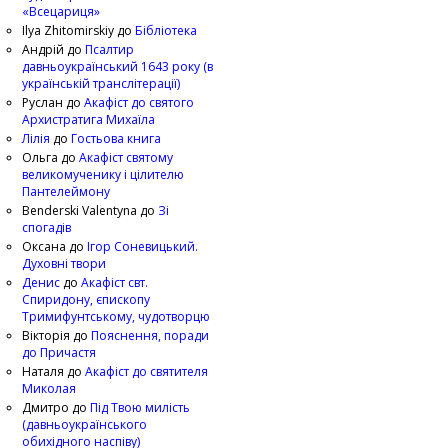
«Всецариця»
Ilya Zhitomirskiy
до
Бібліотека
Андрій
до
Псалтир
давньоукраїнський 1643 року (в
українській транслітерації)
Руслан
до
Акафіст до святого
Архистратига Михаїла
Лілія
до
Гостьова книга
Ольга
до
Акафіст святому
великомученику і цілителю
Пантелеймону
Benderski Valentyna
до
Зі
спогадів
Оксана
до
Ігор Соневицький.
Духовні твори
Денис
до
Акафіст свт.
Спиридону, єпископу
Тримифунтському, чудотворцю
Вікторія
до
Пояснення, поради
до Причастя
Наталя
до
Акафіст до святителя
Миколая
Дмитро
до
Під Твою милість
(давньоукраїнського
обихідного наспіву)