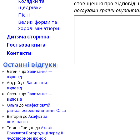
Колядки та
сповіщення про відповіді н
щедрівки
послугами країни-окупанта
Пісні
Великі форми та
хорові мініатюри
Дитяча сторінка
Гостьова книга
Контакти
Останні відгуки
Євгенія
до
Запитання —
відповіді
Андрій
до
Запитання —
відповіді
Євгенія
до
Запитання —
відповіді
Ольга
до
Акафіст святій
рівноапостольній княгині Ользі
Вікторія
до
Акафіст за
померлого
Тетяна Грицан
до
Акафіст
Пресвятої Богородиці перед Її
чудотворною іконою