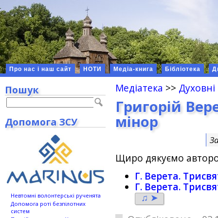
Про нас і наш сайт
НОТИ
Медіа-книга
Бібліотека
Д
Медіатека
>>
Духовні
Пошук
Григорій Вере
мінор
Допомога ЗСУ
З
Щиро дякуємо авторов
Г. Верета. Трисвя
Г. Верета. Трисвя
♫ ➤
Невтомні волонтерські рученята
Допомога роті безпілотних
систем