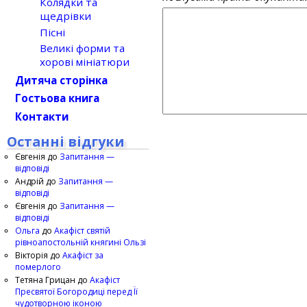
Колядки та
щедрівки
Пісні
Великі форми та
хорові мініатюри
Дитяча сторінка
Гостьова книга
Контакти
Останні відгуки
Євгенія
до
Запитання —
відповіді
Андрій
до
Запитання —
відповіді
Євгенія
до
Запитання —
відповіді
Ольга
до
Акафіст святій
рівноапостольній княгині Ользі
Вікторія
до
Акафіст за
померлого
Тетяна Грицан
до
Акафіст
Пресвятої Богородиці перед Її
чудотворною іконою