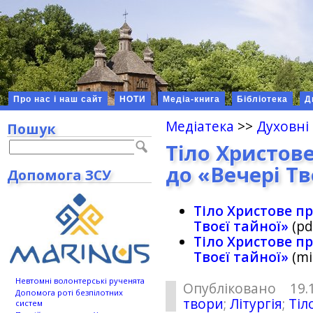
Про нас і наш сайт
НОТИ
Медіа-книга
Бібліотека
Д
Медіатека
>>
Духовні
Пошук
Тіло Христов
до «Вечері Тв
Допомога ЗСУ
Тіло Христове пр
Твоєї тайної»
(pd
Тіло Христове пр
Твоєї тайної»
(mi
Невтомні волонтерські рученята
Опубліковано 19.
Допомога роті безпілотних
твори
;
Літургія
;
Тіл
систем