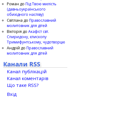
Роман
до
Під Твою милість
(давньоукраїнського
обихідного наспіву)
Світлана
до
Православний
молитовник для дітей
Вікторія
до
Акафіст свт.
Спиридону, єпископу
Тримифунтському, чудотворцю
Андрій
до
Православний
молитовник для дітей
Канали RSS
Канал публікацій
Канал коментарів
Що таке RSS?
Вхід