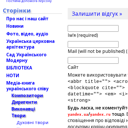
Постійна допомога Херсону
Сторінки
Залишити відгук »
Про нас і наш сайт
Новини
Фото, відео, аудіо
Ім'я (required)
Українська церковна
архітектура
Mail (will not be published) 
Сад Українського
Модерну
Сайт
БІБЛІОТЕКА
Можете використовувати т
НОТИ
<abbr title=""> <acro
Медіа-книга
<blockquote cite=""> 
українського співу
datetime=""> <em> <i>
Композитори
<strong>
Диригенти
Будь ласка, не коментуйт
Виконавці
/
тощо
.
yandex.ua
yandex.ru
Твори
сповіщення про відповіді н
Духовні твори
послугами країни-окупанта