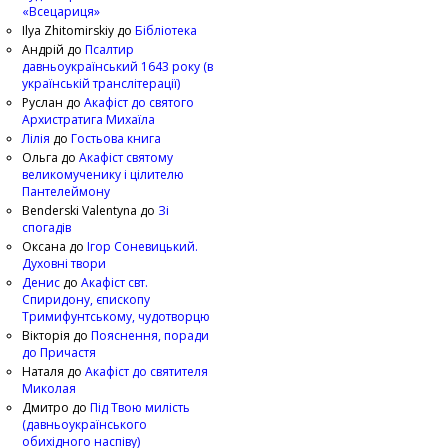
«Всецариця»
Ilya Zhitomirskiy
до
Бібліотека
Андрій
до
Псалтир
давньоукраїнський 1643 року (в
українській транслітерації)
Руслан
до
Акафіст до святого
Архистратига Михаїла
Лілія
до
Гостьова книга
Ольга
до
Акафіст святому
великомученику і цілителю
Пантелеймону
Benderski Valentyna
до
Зі
спогадів
Оксана
до
Ігор Соневицький.
Духовні твори
Денис
до
Акафіст свт.
Спиридону, єпископу
Тримифунтському, чудотворцю
Вікторія
до
Пояснення, поради
до Причастя
Наталя
до
Акафіст до святителя
Миколая
Дмитро
до
Під Твою милість
(давньоукраїнського
обихідного наспіву)