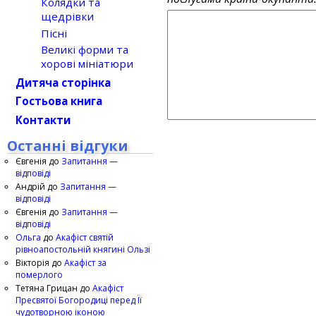
Колядки та
щедрівки
Пісні
Великі форми та
хорові мініатюри
Дитяча сторінка
Гостьова книга
Контакти
Останні відгуки
Євгенія
до
Запитання —
відповіді
Андрій
до
Запитання —
відповіді
Євгенія
до
Запитання —
відповіді
Ольга
до
Акафіст святій
рівноапостольній княгині Ользі
Вікторія
до
Акафіст за
померлого
Тетяна Грицан
до
Акафіст
Пресвятої Богородиці перед Її
чудотворною іконою