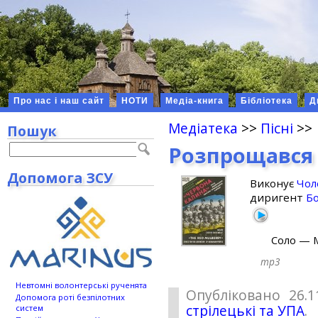
Про нас і наш сайт
НОТИ
Медіа-книга
Бібліотека
Д
Медіатека
>>
Пісні
>>
Пошук
Розпрощався 
Допомога ЗСУ
Виконує
Чол
диригент
Бо
Соло — 
mp3
Невтомні волонтерські рученята
Опубліковано 26.1
Допомога роті безпілотних
стрілецькі та УПА
.
систем