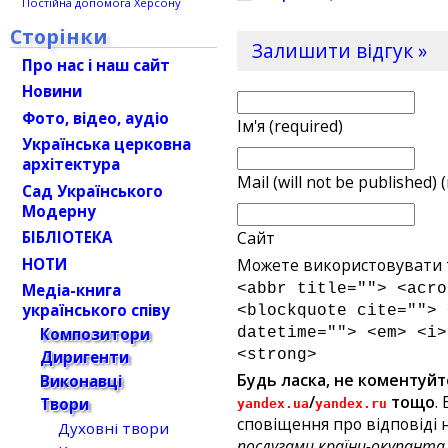
Постійна допомога Херсону
Сторінки
Залишити відгук »
Про нас і наш сайт
Новини
Фото, відео, аудіо
Ім'я (required)
Українська церковна
архітектура
Mail (will not be published) 
Сад Українського
Модерну
Сайт
БІБЛІОТЕКА
НОТИ
Можете використовувати т
<abbr title=""> <acro
Медіа-книга
українського співу
<blockquote cite=""> 
Композитори
datetime=""> <em> <i>
<strong>
Диригенти
Будь ласка, не коментуйт
Виконавці
/
тощо
.
Твори
yandex.ua
yandex.ru
сповіщення про відповіді н
Духовні твори
послугами країни-окупанта