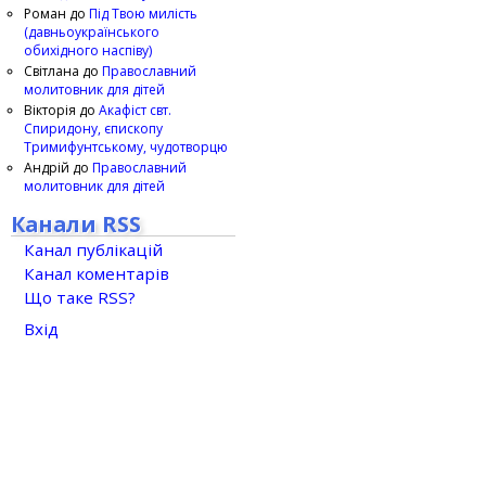
Роман
до
Під Твою милість
(давньоукраїнського
обихідного наспіву)
Світлана
до
Православний
молитовник для дітей
Вікторія
до
Акафіст свт.
Спиридону, єпископу
Тримифунтському, чудотворцю
Андрій
до
Православний
молитовник для дітей
Канали RSS
Канал публікацій
Канал коментарів
Що таке RSS?
Вхід