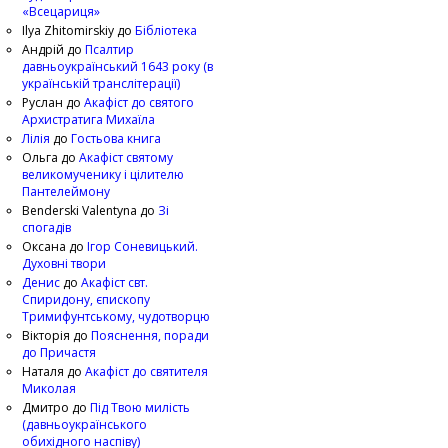
«Всецариця»
Ilya Zhitomirskiy
до
Бібліотека
Андрій
до
Псалтир
давньоукраїнський 1643 року (в
українській транслітерації)
Руслан
до
Акафіст до святого
Архистратига Михаїла
Лілія
до
Гостьова книга
Ольга
до
Акафіст святому
великомученику і цілителю
Пантелеймону
Benderski Valentyna
до
Зі
спогадів
Оксана
до
Ігор Соневицький.
Духовні твори
Денис
до
Акафіст свт.
Спиридону, єпископу
Тримифунтському, чудотворцю
Вікторія
до
Пояснення, поради
до Причастя
Наталя
до
Акафіст до святителя
Миколая
Дмитро
до
Під Твою милість
(давньоукраїнського
обихідного наспіву)