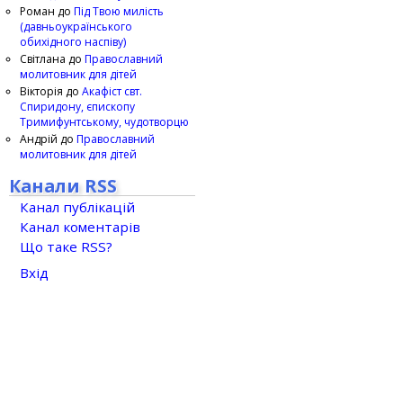
Роман
до
Під Твою милість
(давньоукраїнського
обихідного наспіву)
Світлана
до
Православний
молитовник для дітей
Вікторія
до
Акафіст свт.
Спиридону, єпископу
Тримифунтському, чудотворцю
Андрій
до
Православний
молитовник для дітей
Канали RSS
Канал публікацій
Канал коментарів
Що таке RSS?
Вхід