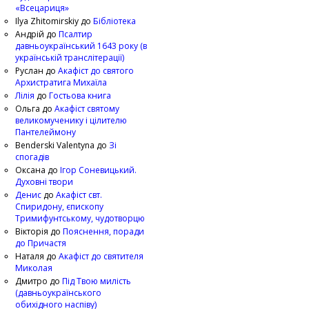
«Всецариця»
Ilya Zhitomirskiy
до
Бібліотека
Андрій
до
Псалтир
давньоукраїнський 1643 року (в
українській транслітерації)
Руслан
до
Акафіст до святого
Архистратига Михаїла
Лілія
до
Гостьова книга
Ольга
до
Акафіст святому
великомученику і цілителю
Пантелеймону
Benderski Valentyna
до
Зі
спогадів
Оксана
до
Ігор Соневицький.
Духовні твори
Денис
до
Акафіст свт.
Спиридону, єпископу
Тримифунтському, чудотворцю
Вікторія
до
Пояснення, поради
до Причастя
Наталя
до
Акафіст до святителя
Миколая
Дмитро
до
Під Твою милість
(давньоукраїнського
обихідного наспіву)