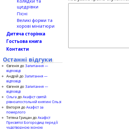
Колядки та
щедрівки
Пісні
Великі форми та
хорові мініатюри
Дитяча сторінка
Гостьова книга
Контакти
Останні відгуки
Євгенія
до
Запитання —
відповіді
Андрій
до
Запитання —
відповіді
Євгенія
до
Запитання —
відповіді
Ольга
до
Акафіст святій
рівноапостольній княгині Ользі
Вікторія
до
Акафіст за
померлого
Тетяна Грицан
до
Акафіст
Пресвятої Богородиці перед Її
чудотворною іконою