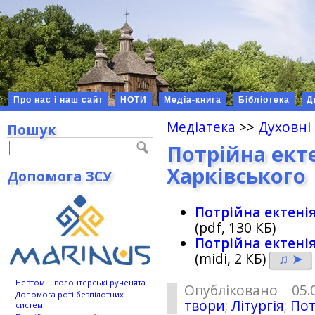
Про нас і наш сайт
НОТИ
Медіа-книга
Бібліотека
Д
Медіатека
>>
Духовні
Пошук
Потрійна екте
Харківського
Допомога ЗСУ
Потрійна ектенія
(pdf, 130 КБ)
Потрійна ектенія
(midi, 2 КБ)
♫ ➤
Невтомні волонтерські рученята
Опубліковано 05.
Допомога роті безпілотних
твори
;
Літургія
;
Пот
систем