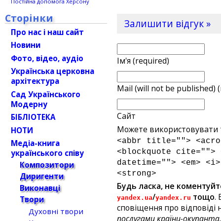
Постійна допомога Херсону
Сторінки
Залишити відгук »
Про нас і наш сайт
Новини
Фото, відео, аудіо
Ім'я (required)
Українська церковна
архітектура
Mail (will not be published) 
Сад Українського
Модерну
Сайт
БІБЛІОТЕКА
Можете використовувати т
НОТИ
<abbr title=""> <acro
Медіа-книга
<blockquote cite=""> 
українського співу
datetime=""> <em> <i>
Композитори
<strong>
Диригенти
Будь ласка, не коментуйт
Виконавці
/
тощо
.
yandex.ua
yandex.ru
Твори
сповіщення про відповіді н
Духовні твори
послугами країни-окупанта