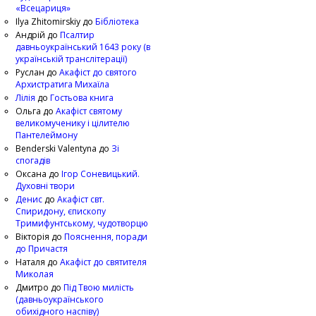
«Всецариця»
Ilya Zhitomirskiy
до
Бібліотека
Андрій
до
Псалтир
давньоукраїнський 1643 року (в
українській транслітерації)
Руслан
до
Акафіст до святого
Архистратига Михаїла
Лілія
до
Гостьова книга
Ольга
до
Акафіст святому
великомученику і цілителю
Пантелеймону
Benderski Valentyna
до
Зі
спогадів
Оксана
до
Ігор Соневицький.
Духовні твори
Денис
до
Акафіст свт.
Спиридону, єпископу
Тримифунтському, чудотворцю
Вікторія
до
Пояснення, поради
до Причастя
Наталя
до
Акафіст до святителя
Миколая
Дмитро
до
Під Твою милість
(давньоукраїнського
обихідного наспіву)