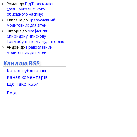
Роман
до
Під Твою милість
(давньоукраїнського
обихідного наспіву)
Світлана
до
Православний
молитовник для дітей
Вікторія
до
Акафіст свт.
Спиридону, єпископу
Тримифунтському, чудотворцю
Андрій
до
Православний
молитовник для дітей
Канали RSS
Канал публікацій
Канал коментарів
Що таке RSS?
Вхід