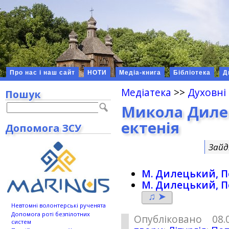
Про нас і наш сайт
НОТИ
Медіа-книга
Бібліотека
Д
Медіатека
>>
Духовні
Пошук
Микола Диле
ектенія
Допомога ЗСУ
Зайд
М. Дилецький, П
М. Дилецький, П
♫ ➤
Невтомні волонтерські рученята
Допомога роті безпілотних
Опубліковано 08.
систем