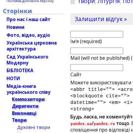
твори
;
Літургія
;
Пот
Постійна допомога Херсону
Сторінки
Залишити відгук »
Про нас і наш сайт
Новини
Фото, відео, аудіо
Ім'я (required)
Українська церковна
архітектура
Сад Українського
Mail (will not be published) 
Модерну
БІБЛІОТЕКА
Сайт
НОТИ
Можете використовувати т
Медіа-книга
<abbr title=""> <acro
українського співу
<blockquote cite=""> 
Композитори
datetime=""> <em> <i>
Диригенти
<strong>
Виконавці
Будь ласка, не коментуйт
Твори
/
тощо
.
yandex.ua
yandex.ru
Духовні твори
сповіщення про відповіді н