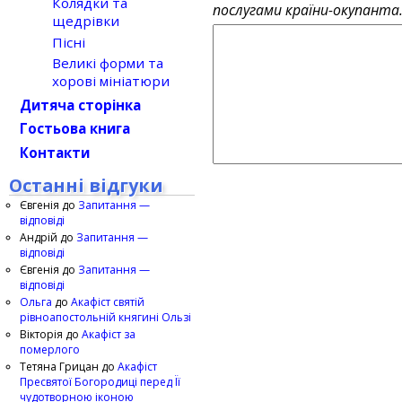
Колядки та
послугами країни-окупанта
щедрівки
Пісні
Великі форми та
хорові мініатюри
Дитяча сторінка
Гостьова книга
Контакти
Останні відгуки
Євгенія
до
Запитання —
відповіді
Андрій
до
Запитання —
відповіді
Євгенія
до
Запитання —
відповіді
Ольга
до
Акафіст святій
рівноапостольній княгині Ользі
Вікторія
до
Акафіст за
померлого
Тетяна Грицан
до
Акафіст
Пресвятої Богородиці перед Її
чудотворною іконою