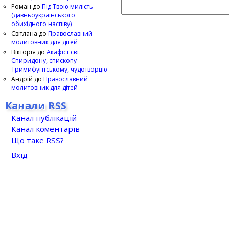
Роман
до
Під Твою милість
(давньоукраїнського
обихідного наспіву)
Світлана
до
Православний
молитовник для дітей
Вікторія
до
Акафіст свт.
Спиридону, єпископу
Тримифунтському, чудотворцю
Андрій
до
Православний
молитовник для дітей
Канали RSS
Канал публікацій
Канал коментарів
Що таке RSS?
Вхід