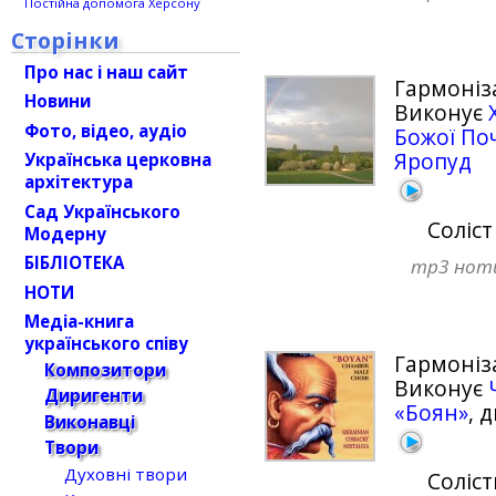
Постійна допомога Херсону
Сторінки
Про нас і наш сайт
Гармоніз
Новини
Виконує
Фото, відео, аудіо
Божої Поч
Яропуд
Українська церковна
архітектура
Сад Українського
Соліс
Модерну
БІБЛІОТЕКА
mp3
нот
НОТИ
Медіа-книга
українського співу
Гармоніз
Композитори
Виконує
Диригенти
«Боян»
, 
Виконавці
Твори
Духовні твори
Соліст