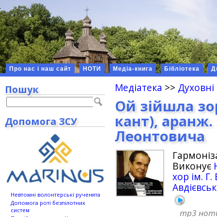
Про нас і наш сайт
НОТИ
Медіа-книга
Бібліотека
Д
Медіатека
>>
Духовні
Пошук
Ой зійшла зо
кант), аранж
Допомога ЗСУ
Леонтовича
Гармоніз
Виконує
хор ім. Г
Авдієвсь
Невтомні волонтерські рученята
Допомога роті безпілотних
систем
mp3
нот