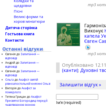
Колядки та
mp3
нот
щедрівки
Пісні
Великі форми та
хорові мініатюри
Гармоніз
Дитяча сторінка
Виконує
Гостьова книга
капела У
Контакти
Євген Са
Останні відгуки
mp3
нот
Євгенія
до
Запитання —
відповіді
Андрій
до
Запитання —
Опубліковано 12.11
відповіді
(канти)
;
Духовні тв
Євгенія
до
Запитання —
відповіді
Ольга
до
Акафіст святій
рівноапостольній княгині Ользі
Залишити відгук »
Вікторія
до
Акафіст за
померлого
Тетяна Грицан
до
Акафіст
Пресвятої Богородиці перед Її
Ім'я (required)
чудотворною іконою