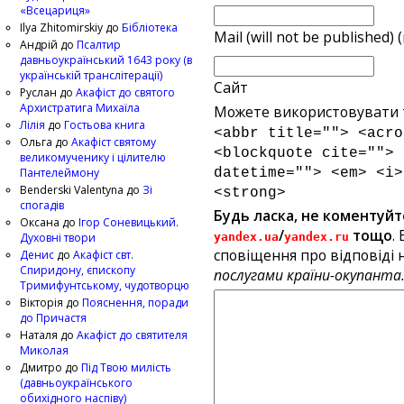
«Всецариця»
Ilya Zhitomirskiy
до
Бібліотека
Mail (will not be published) 
Андрій
до
Псалтир
давньоукраїнський 1643 року (в
українській транслітерації)
Сайт
Руслан
до
Акафіст до святого
Архистратига Михаїла
Можете використовувати т
Лілія
до
Гостьова книга
<abbr title=""> <acro
Ольга
до
Акафіст святому
<blockquote cite=""> 
великомученику і цілителю
Пантелеймону
datetime=""> <em> <i>
Benderski Valentyna
до
Зі
<strong>
спогадів
Будь ласка, не коментуйт
Оксана
до
Ігор Соневицький.
/
тощо
.
Духовні твори
yandex.ua
yandex.ru
сповіщення про відповіді н
Денис
до
Акафіст свт.
Спиридону, єпископу
послугами країни-окупанта
Тримифунтському, чудотворцю
Вікторія
до
Пояснення, поради
до Причастя
Наталя
до
Акафіст до святителя
Миколая
Дмитро
до
Під Твою милість
(давньоукраїнського
обихідного наспіву)