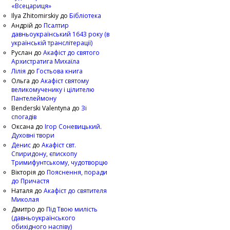
«Всецариця»
Ilya Zhitomirskiy
до
Бібліотека
Андрій
до
Псалтир
давньоукраїнський 1643 року (в
українській транслітерації)
Руслан
до
Акафіст до святого
Архистратига Михаїла
Лілія
до
Гостьова книга
Ольга
до
Акафіст святому
великомученику і цілителю
Пантелеймону
Benderski Valentyna
до
Зі
спогадів
Оксана
до
Ігор Соневицький.
Духовні твори
Денис
до
Акафіст свт.
Спиридону, єпископу
Тримифунтському, чудотворцю
Вікторія
до
Пояснення, поради
до Причастя
Наталя
до
Акафіст до святителя
Миколая
Дмитро
до
Під Твою милість
(давньоукраїнського
обихідного наспіву)