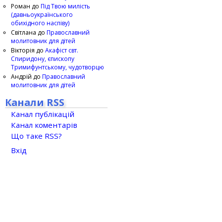
Роман
до
Під Твою милість
(давньоукраїнського
обихідного наспіву)
Світлана
до
Православний
молитовник для дітей
Вікторія
до
Акафіст свт.
Спиридону, єпископу
Тримифунтському, чудотворцю
Андрій
до
Православний
молитовник для дітей
Канали RSS
Канал публікацій
Канал коментарів
Що таке RSS?
Вхід