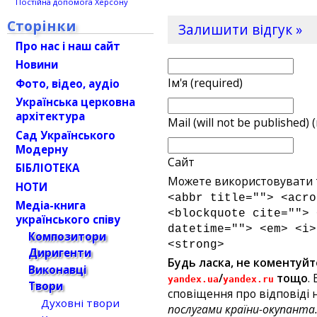
Постійна допомога Херсону
Сторінки
Залишити відгук »
Про нас і наш сайт
Новини
Ім'я (required)
Фото, відео, аудіо
Українська церковна
архітектура
Mail (will not be published) 
Сад Українського
Модерну
Сайт
БІБЛІОТЕКА
Можете використовувати т
НОТИ
<abbr title=""> <acro
Медіа-книга
<blockquote cite=""> 
українського співу
datetime=""> <em> <i>
Композитори
<strong>
Диригенти
Будь ласка, не коментуйт
Виконавці
/
тощо
.
yandex.ua
yandex.ru
Твори
сповіщення про відповіді н
Духовні твори
послугами країни-окупанта