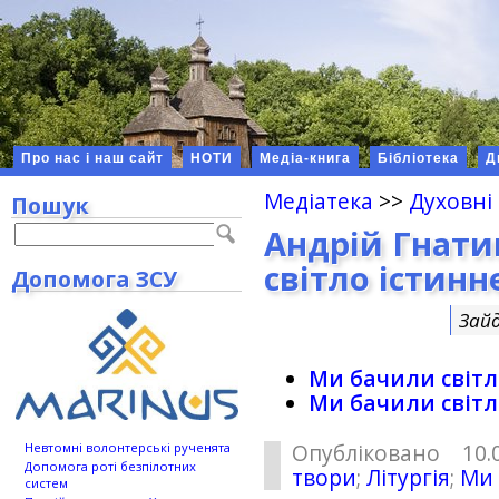
Про нас і наш сайт
НОТИ
Медіа-книга
Бібліотека
Д
Медіатека
>>
Духовні
Пошук
Андрій Гнат
світло істинн
Допомога ЗСУ
Зай
Ми бачили світл
Ми бачили світл
Опубліковано 10.
Невтомні волонтерські рученята
Допомога роті безпілотних
твори
;
Літургія
;
Ми 
систем