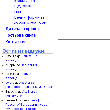
Колядки та
щедрівки
Пісні
Великі форми та
хорові мініатюри
Дитяча сторінка
Гостьова книга
Контакти
Останні відгуки
Євгенія
до
Запитання —
відповіді
Андрій
до
Запитання —
відповіді
Євгенія
до
Запитання —
відповіді
Ольга
до
Акафіст святій
рівноапостольній княгині Ользі
Вікторія
до
Акафіст за
померлого
Тетяна Грицан
до
Акафіст
Пресвятої Богородиці перед Її
чудотворною іконою