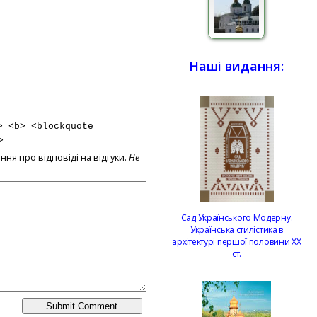
Наші видання:
> <b> <blockquote
>
ння про відповіді на відгуки.
Не
Сад Українського Модерну.
Українська стилістика в
архітектурі першої половини ХХ
ст.