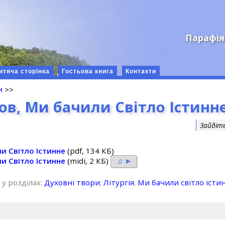
Парафія
итяча сторінка
Гостьова книга
Контакти
и
>>
ов, Ми бачили Світло Істинн
Зайдіт
и Світло Істинне
(pdf, 134 КБ)
и Світло Істинне
(midi, 2 КБ)
♫ ➤
 у розділах:
Духовні твори
;
Літургія
;
Ми бачили світло істи