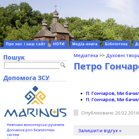
Про нас і наш сайт
НОТИ
Медіа-книга
Бібліотека
Д
Медіатека
>>
Духовні твор
Пошук
Петро Гончар
Допомога ЗСУ
П. Гончаров, Ми бачил
П. Гончаров, Ми бачил
Опубліковано 20.02.2016
Невтомні волонтерські рученята
Залишити відгук »
Допомога роті безпілотних
систем