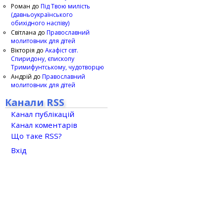
Роман
до
Під Твою милість
(давньоукраїнського
обихідного наспіву)
Світлана
до
Православний
молитовник для дітей
Вікторія
до
Акафіст свт.
Спиридону, єпископу
Тримифунтському, чудотворцю
Андрій
до
Православний
молитовник для дітей
Канали RSS
Канал публікацій
Канал коментарів
Що таке RSS?
Вхід