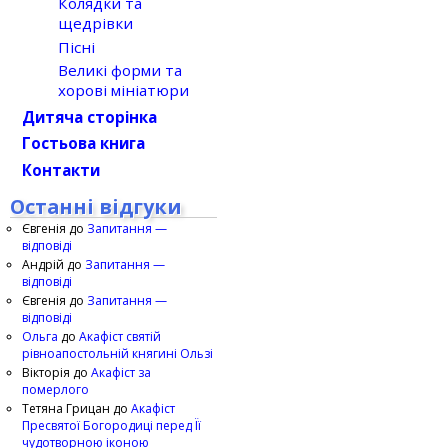
Колядки та
щедрівки
Пісні
Великі форми та
хорові мініатюри
Дитяча сторінка
Гостьова книга
Контакти
Останні відгуки
Євгенія
до
Запитання —
відповіді
Андрій
до
Запитання —
відповіді
Євгенія
до
Запитання —
відповіді
Ольга
до
Акафіст святій
рівноапостольній княгині Ользі
Вікторія
до
Акафіст за
померлого
Тетяна Грицан
до
Акафіст
Пресвятої Богородиці перед Її
чудотворною іконою