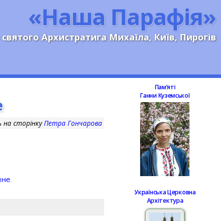
«Наша Парафія»
 святого Архистратига Михаїла, Київ, Пирогів
Памʼяті
Ганни Куземської
е
ь на сторінку
Петра Гончарова
нне
.
Українська Церковна
Архітектура