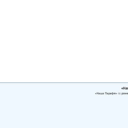
«На
«Наша Парафія» is pow