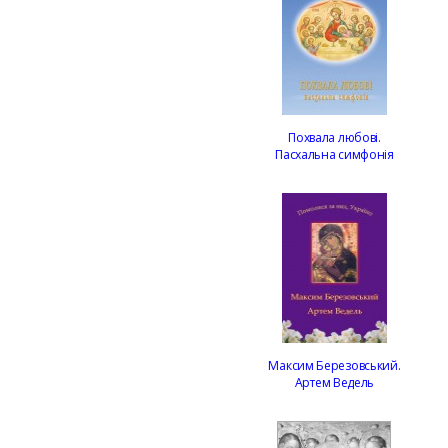
Похвала любові.
Пасхальна симфонія
Максим Березовський.
Артем Ведель