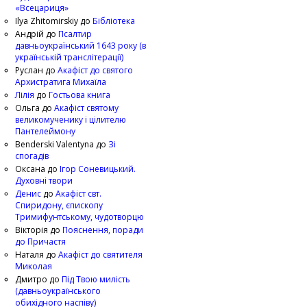
«Всецариця»
Ilya Zhitomirskiy
до
Бібліотека
Андрій
до
Псалтир
давньоукраїнський 1643 року (в
українській транслітерації)
Руслан
до
Акафіст до святого
Архистратига Михаїла
Лілія
до
Гостьова книга
Ольга
до
Акафіст святому
великомученику і цілителю
Пантелеймону
Benderski Valentyna
до
Зі
спогадів
Оксана
до
Ігор Соневицький.
Духовні твори
Денис
до
Акафіст свт.
Спиридону, єпископу
Тримифунтському, чудотворцю
Вікторія
до
Пояснення, поради
до Причастя
Наталя
до
Акафіст до святителя
Миколая
Дмитро
до
Під Твою милість
(давньоукраїнського
обихідного наспіву)