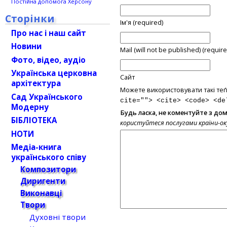
Постійна допомога Херсону
Сторінки
Ім'я (required)
Про нас і наш сайт
Новини
Mail (will not be published) (require
Фото, відео, аудіо
Українська церковна
Сайт
архітектура
Можете використовувати такі теґ
Сад Українського
cite=""> <cite> <code> <de
Модерну
Будь ласка, не коментуйте з до
БІБЛІОТЕКА
користуйтеся послугами країни-о
НОТИ
Медіа-книга
українського співу
Композитори
Диригенти
Виконавці
Твори
Духовні твори