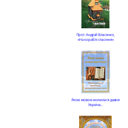
Прот. Андрій Власенко,
«На кораблі спасіння»
Якою мовою молилася давня
Україна…