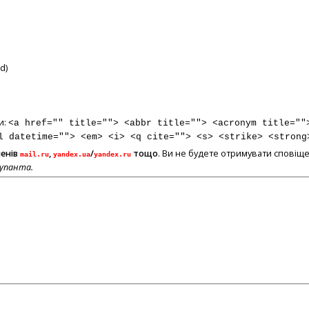
d)
и:
<a href="" title=""> <abbr title=""> <acronym title=""
l datetime=""> <em> <i> <q cite=""> <s> <strike> <strong
менів
,
/
тощо
. Ви не будете отримувати сповіще
mail.ru
yandex.ua
yandex.ru
купанта.