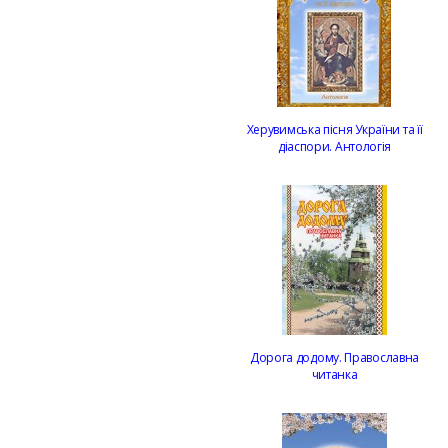
Херувимська пісня України та її
діаспори. Антологія
Дорога додому. Православна
читанка